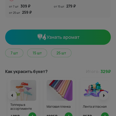
309 ₽
279 ₽
от 7 шт
от 15 шт
259 ₽
от 25 шт
Узнать аромат
7 шт
15 шт
25 шт
Как украсить букет?
Итого:
329
₽
Топперы в
Матовая пленка
Лента атласная
ассортименте