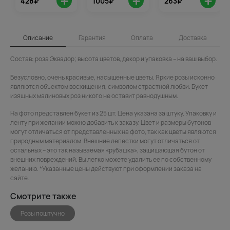
+
+
+
428₽
1005₽
263₽
Описание
Гарантия
Оплата
Доставка
Состав: роза Эквадор; высота цветов, декор и упаковка – на ваш выбор.
Безусловно, очень красивые, насыщенные цветы. Яркие розы исконно
являются объектом восхищения, символом страстной любви. Букет
изящных малиновых роз никого не оставит равнодушным.
На фото представлен букет из 25 шт. Цена указана за штуку. Упаковку и
ленту при желании можно добавить к заказу. Цвет и размеры бутонов
могут отличаться от представленных на фото, так как цветы являются
природным материалом. Внешние лепестки могут отличаться от
остальных – это так называемая «рубашка», защищающая бутон от
внешних повреждений. Вы легко можете удалить ее по собственному
желанию. *Указанные цены действуют при оформлении заказа на
сайте.
Смотрите также
Розы поштучно