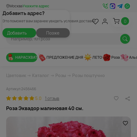
Москва
Укажите адрес
Добавить адрес?
0
Это поможет вам заранее увидеть условия доставки
Добавить
Позже
НАРАСХВАТ
ПРЕДЛОЖЕНИЕ ДНЯ
ЛЕТО
Роза
Аль
Цветовик
→
Каталог
→
Розы
→
Розы поштучно
Артикул 2456466
5.0
1 отзыв
Роза Эквадор малиновая 40 см.