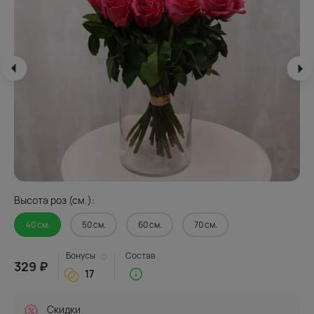
Высота роз (см.):
40 см.
50 см.
60 см.
70 см.
Бонусы
Состав
329 ₽
17
Скидки