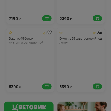
7190
2390
₽
₽
270
270
Букет из 15 белых
Букет из 35 альстромерий под
лизиантусов под лентой
ленту
5390
5390
₽
₽