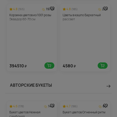
4.8
19726
4.8
229
(165)
(185)
Корзина цветов из 1001 розы
Цветы в кашпо Бархатный
Эквадор 60-70 см
рассвет
394510
4580
₽
₽
АВТОРСКИЕ БУКЕТЫ
4.6
1416
4.7
861
(178)
(186)
Букет цветов Нежная
Букет цветов Огненный ритм
симфония