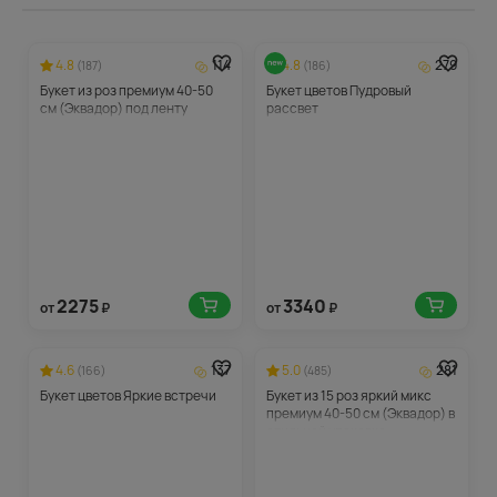
4.8
114
4.8
279
(187)
(186)
Букет из роз премиум 40-50
Букет цветов Пудровый
см (Эквадор) под ленту
рассвет
2275
3340
от
₽
от
₽
4.6
137
5.0
281
(166)
(485)
Букет цветов Яркие встречи
Букет из 15 роз яркий микс
премиум 40-50 см (Эквадор) в
стильной упаковке