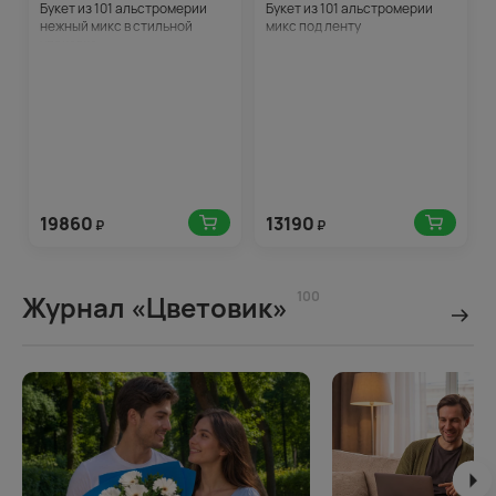
Букет из 101 альстромерии
Букет из 101 альстромерии
нежный микс в стильной
микс под ленту
упаковке
19860
13190
₽
₽
100
Журнал «Цветовик»