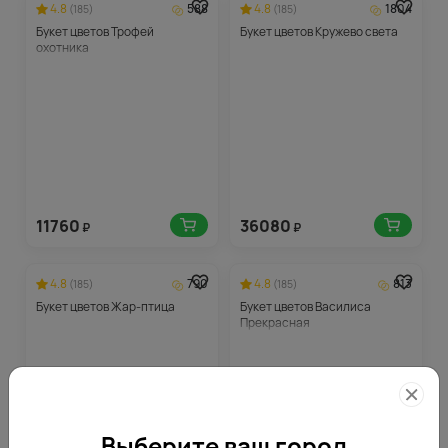
4.8
588
4.8
1804
(185)
(185)
Букет цветов Трофей
Букет цветов Кружево света
охотника
11760
36080
₽
₽
4.8
790
4.8
813
(185)
(185)
Букет цветов Жар-птица
Букет цветов Василиса
Прекрасная
Выберите ваш город