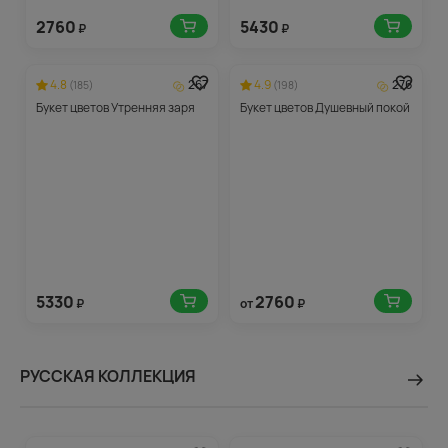
2760
5430
₽
₽
4.8
267
4.9
276
(185)
(198)
Букет цветов Утренняя заря
Букет цветов Душевный покой
5330
2760
₽
от
₽
РУССКАЯ КОЛЛЕКЦИЯ