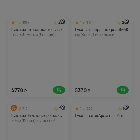
4.5
239
4.9
269
(155)
(904)
Букет из 25 роз в пастельных
Букет из 25 красных роз 35-40
тонах 35-40 см (Россия) в
см (Кения) в стильной
упаковке
упаковке
4770
5370
₽
₽
4.8
146
4.8
164
(712)
(683)
Букет из 9 кустовых роз микс
Букет цветов Аромат любви
40 см (Кения) в стильной
упаковке