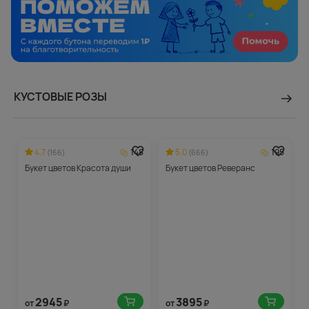
КУСТОВЫЕ РОЗЫ
4.7
148
5.0
195
(166)
(666)
Букет цветов Красота души
Букет цветов Реверанс
2945
3895
от
₽
от
₽