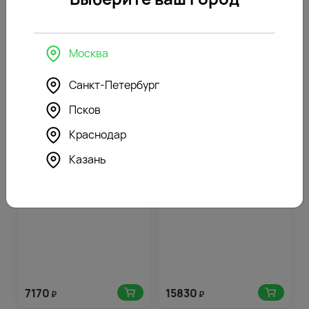
15790
16250
₽
₽
Москва
Санкт-Петербург
ЦВЕТОЧНЫЕ КОМПОЗИЦИИ
Псков
Краснодар
4.7
359
4.9
792
(187)
(196)
Казань
Букет в шляпной коробке
Корзина цветов Безмолвное
Тихий шепот
признание
7170
15830
₽
₽