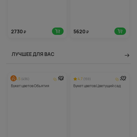
2730
5620
₽
₽
ЛУЧШЕЕ ДЛЯ ВАС
4.5
138
4.7
272
(436)
(159)
Букет цветов Объятия
Букет цветов Цветущий сад