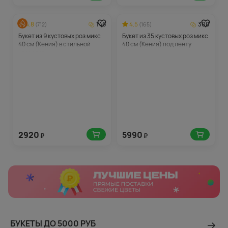
4.8
146
4.5
300
(712)
(165)
Букет из 9 кустовых роз микс
Букет из 35 кустовых роз микс
40 см (Кения) в стильной
40 см (Кения) под ленту
упаковке
2920
5990
₽
₽
БУКЕТЫ ДО 5000 РУБ