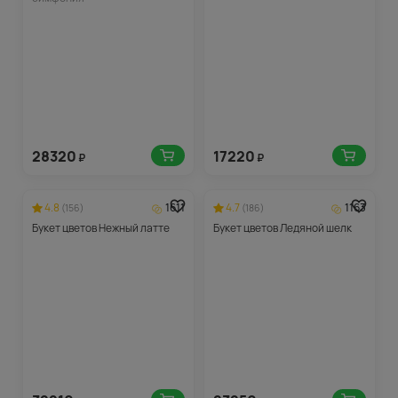
28320
17220
₽
₽
4.8
1611
4.7
1163
(156)
(186)
Букет цветов Нежный латте
Букет цветов Ледяной шелк