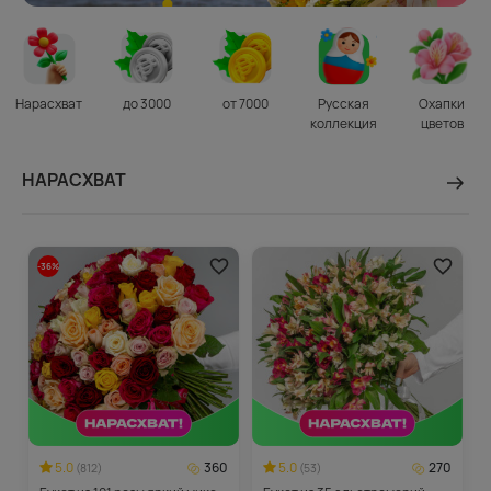
Нарасхват
до 3000
от 7000
Русская
Охапки
коллекция
цветов
НАРАСХВАТ
-36%
5.0
360
5.0
270
(812)
(53)