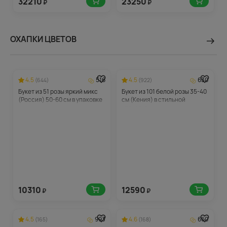
32210
23250
₽
₽
ОХАПКИ ЦВЕТОВ
4.5
516
4.5
630
(644)
(922)
Букет из 51 розы яркий микс
Букет из 101 белой розы 35-40
(Россия) 50-60 см в упаковке
см (Кения) в стильной
упаковке
10310
12590
₽
₽
4.5
993
4.6
660
(165)
(168)