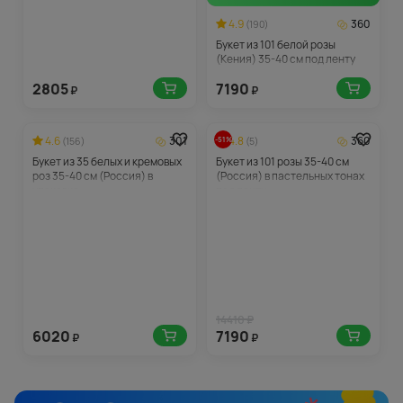
4.9
360
(190)
Букет из 101 белой розы
(Кения) 35-40 см под ленту
2805
7190
₽
₽
4.6
301
4.8
360
-51%
(156)
(5)
Букет из 35 белых и кремовых
Букет из 101 розы 35-40 см
роз 35-40 см (Россия) в
(Россия) в пастельных тонах
упаковке
под ленту
14410 ₽
6020
7190
₽
₽