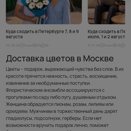
Куда сходить в Петербурге 7, 8 и 9
Куда сходить в Пете
августа
июля, 1 и 2 августа
06.08.26
5 мин
93
26
31.07.26
5 мин
78
25
Доставка цветов в Москве
Цветы – подарок, выражающий чувства без слов. В их
красоте прячется нежность, страсть, восхищение,
извинение за необдуманные поступки.
Флористические ансамбли ассоциируются с
прогулками по саду либо лугу, душевным отдыхом.
Женщина обрадуется пионам, розам, лилиям или
орхидеям. Мужчинам в торжественный день дарят
гладиолусы, подсолнухи, герберы. Если нет
возможности вручить подарок лично, поможет