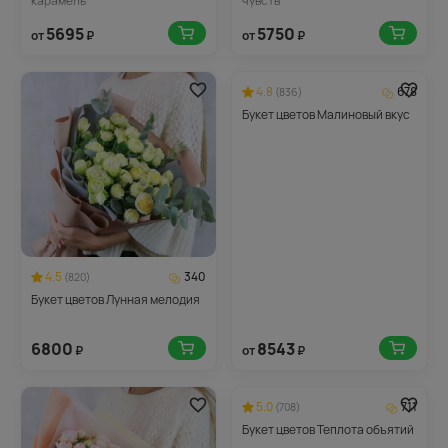
карамель
чувств
5695
5750
от
₽
от
₽
4.8
678
(836)
Букет цветов Малиновый вкус
4.5
340
(820)
Букет цветов Лунная мелодия
6800
8543
₽
от
₽
5.0
711
(708)
Букет цветов Теплота объятий