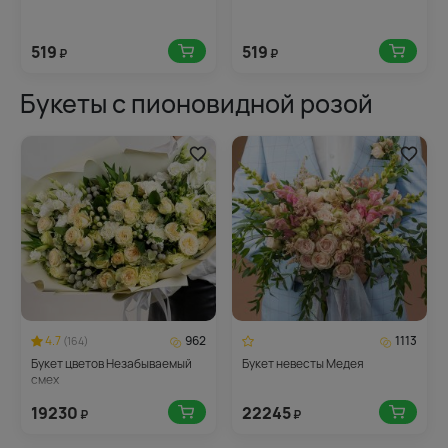
519
519
₽
₽
Букеты с пионовидной розой
4.7
962
1113
(164)
Букет цветов Незабываемый
Букет невесты Медея
смех
19230
22245
₽
₽