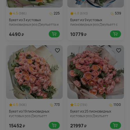
4.5
225
4.8
539
(986)
(690)
Букет из 3 кустовых
Букет из 9 кустовых
пионовидных роз Джульетта и
пионовидных роз Джульетт с
2 лизиантуса с зеленью
зеленью
4490
10779
₽
₽
4.5
773
5.0
1100
(906)
(739)
Букет из 19 пионовидных
Букет из 25 пионовидных
кустовых роз Джульетт
кустовых роз Джульетт
15452
21997
₽
₽