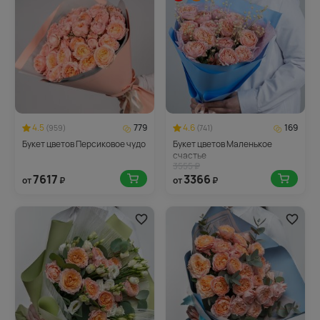
4.5
779
4.6
169
(959)
(741)
Букет цветов Персиковое чудо
Букет цветов Маленькое
счастье
3555 ₽
7617
3366
от
₽
от
₽