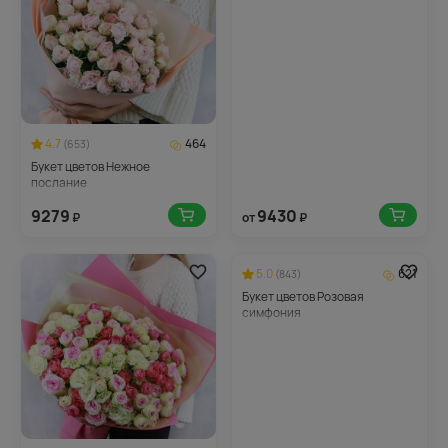
4.7
464
(653)
Букет цветов Нежное
послание
9279
9430
₽
от
₽
5.0
621
(843)
Букет цветов Розовая
симфония