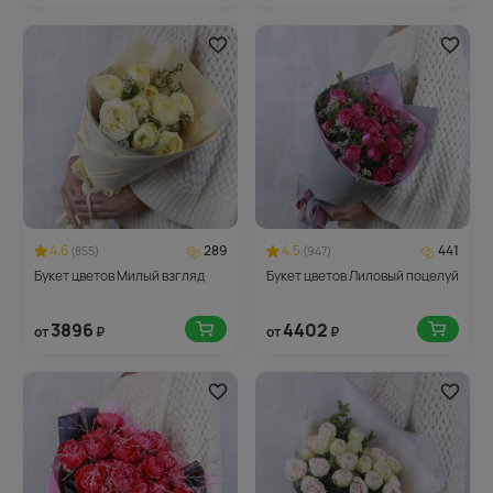
4.6
289
4.5
441
(855)
(947)
Букет цветов Милый взгляд
Букет цветов Лиловый поцелуй
3896
4402
от
₽
от
₽