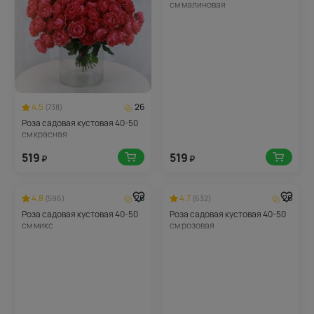
см малиновая
4.5
26
(738)
Роза садовая кустовая 40-50
см красная
519
519
₽
₽
4.8
26
4.7
26
(596)
(632)
Роза садовая кустовая 40-50
Роза садовая кустовая 40-50
см микс
см розовая