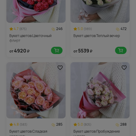
4.7
246
5.0
472
(875)
(989)
Букет цветов Цветочный
Букет цветов Теплый вечер
флирт
4920
5539
от
₽
от
₽
4.8
285
5.0
288
(583)
(805)
Букет цветов Сладкая
Букет цветов Пробуждение