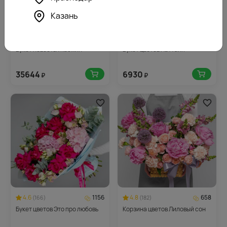
Казань
4.5
1783
4.6
347
(493)
(691)
Букет невесты Жасмин
Букет цветов Паттайя
35644
6930
₽
₽
4.6
1156
4.8
658
(166)
(182)
Букет цветов Это про любовь
Корзина цветов Лиловый сон