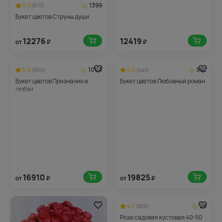
5.0
1399
(677)
Букет цветов Струны души
12276
12419
от
₽
₽
5.0
1003
5.0
992
(360)
(443)
Букет цветов Признание в
Букет цветов Любовный роман
любви
16910
19825
от
₽
от
₽
4.7
26
(835)
Роза садовая кустовая 40-50