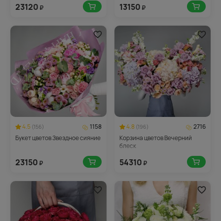
23120
13150
₽
₽
4.5
1158
4.8
2716
(156)
(196)
Букет цветов Звездное сияние
Корзина цветов Вечерний
блеск
23150
54310
₽
₽