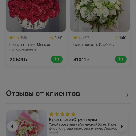
4.5
1031
4.7
1551
(165)
(573)
Корзина цветов Мягкое
Букет невесты Изабель
прикосновение
20620
31011
₽
₽
Отзывы от клиентов
Букет цветов Струны души
Такой трогательный и нежный букет! Кажется,
флорист угадал все мои желания. Спасибо за
чудо!