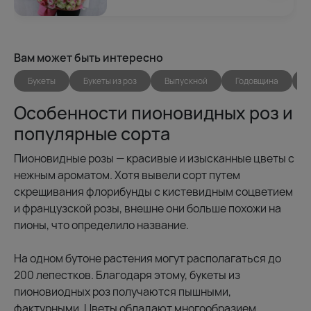
Вам может быть интересно
Букеты
Букеты из роз
Выпускной
Годовщина
Д
Особенности пионовидных роз и
популярные сорта
Пионовидные розы — красивые и изысканные цветы с
нежным ароматом. Хотя вывели сорт путем
скрещивания флорибунды с кистевидным соцветием
и французской розы, внешне они больше похожи на
пионы, что определило название.
На одном бутоне растения могут располагаться до
200 лепестков. Благодаря этому, букеты из
пионовиодных роз получаются пышными,
фактурными. Цветы обладают многообразием