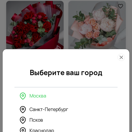
4.8
484
4.9
263
(185)
(199)
Букет цветов Бархатное
Букет цветов Тонкий намёк
Выберите ваш город
счастье
9675
5260
₽
₽
Москва
Санкт-Петербург
Псков
Краснодар