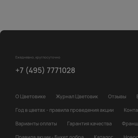
Ежедневно, круглосуточно
+7 (495) 7771028
О Цветовике
Журнал Цветовик
Отзывы
Год в цветах - правила проведения акции
Конта
Варианты оплаты
Гарантия качества
Франш
Правила акции - Букет добра
Каталог
Новос