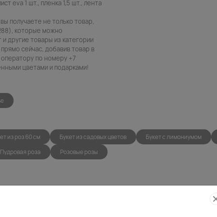
ст eva 1 шт., пленка 1,5 шт., лента
вы получаете не только товар,
288), которые можно
т и другие товары из категории
прямо сейчас, добавив товар в
 оператору по номеру +7
венными цветами и подарками!
ье
ет из роз 60 см
Букет из садовых цветов
Букет с лимониумом
Пудровая роза
Розовые розы
Фото
Беспла
контроль
открытк