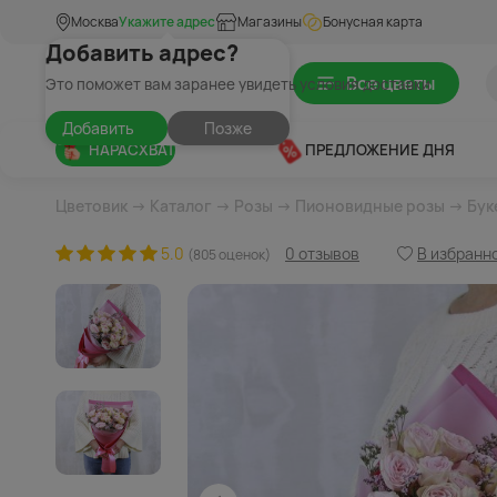
Москва
Укажите адрес
Магазины
Бонусная карта
Добавить адрес?
Все цветы
Это поможет вам заранее увидеть условия доставки
Добавить
Позже
НАРАСХВАТ
ПРЕДЛОЖЕНИЕ ДНЯ
Цветовик
→
Каталог
→
Розы
→
Пионовидные розы
→ Бук
5.0
0 отзывов
В избранн
(805 оценок)