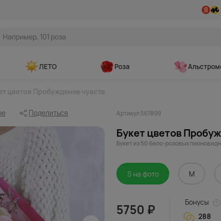
ЛЕТО
Роза
Альстром
ет цветов Пробуждение чувств
ое
Поделиться
Артикул 567899
Букет цветов Пробуж
Букет из 50 бело-розовых пионовид
S на фото
M
Бонусы
5750 ₽
288