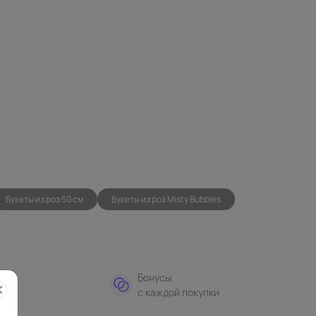
Букеты из роз 50 см
Букеты из роз Misty Bubbles
тная
Бонусы
а
с каждой покупки