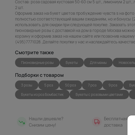
Состав: роза садовая кустовая 50-60 см 5 шт., лимониум 2 шт., ли
2 шт.
Оформив заказ на букет цветов пробуждение чувств s на фото 
полностью соответствующий вашим ожиданиям, но и бонусы (
использовать для скидки при следующей покупке. Заказать это
пионовидные розы с доставкой на дом в городе Москва можно 
корзину и оформив заказ на нашем сайте или позвонив нашему
(495)7771028. Делайте покупки у нас и наслаждайтесь качест
Смотрите также
Пионовидные розы
Букеты
Для мамы
Новосел
Подборки с товаром
3 розы
5 роз
50 роз
7 роз
9 роз
Бук
Букеты из роз Бомбастик
Букеты с розовыми цветами
Нашли дешевле?
Бесплатная
Снизим цену!
доставка