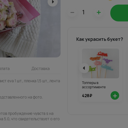
–
+
Как украсить букет?
плата
Доставка
ст eva 1 шт., пленка 1,5 шт., лента
Топперы в
ассортименте
+
428₽
едставленного на фото.
етов пробуждение чувств s на
а 5.0, что свидетельствует о его