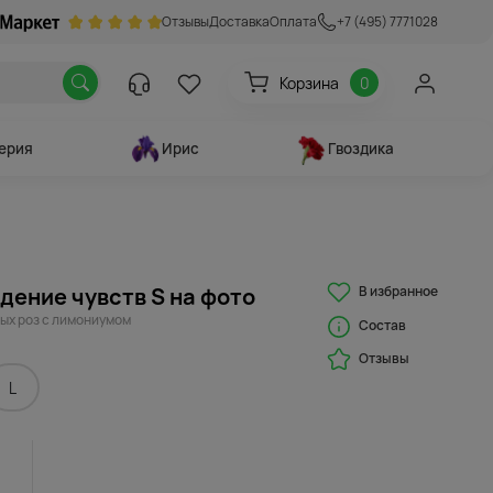
Отзывы
Доставка
Оплата
+7 (495) 7771028
Корзина
0
ерия
Ирис
Гвоздика
В избранное
дение чувств S на фото
ных роз с лимониумом
Состав
Отзывы
L