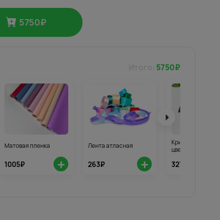
5750
₽
Итого:
5750
₽
Кризал для стой
Матовая пленка
Лента атласная
цветов 3шт.
+
+
1005₽
263₽
327₽