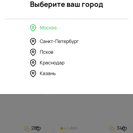
Выберите ваш город
Москва
Санкт-Петербург
Псков
350
195
4.5
(146)
Краснодар
шка Бегемотик
Мягкая игрушка Романтичный
Медвежонок с бантом
Казань
3896
₽
285
340
4.5
(820)