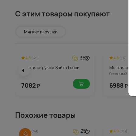
С этим товаром покупают
Мягкие игрушки
355
4.5
4.8
(120)
(102)
Мягкая игрушка Зайка Глори
Мягкая игру
бежевый
7082
6988
₽
₽
Похожие товары
251
4.6
4.8
(741)
(583)