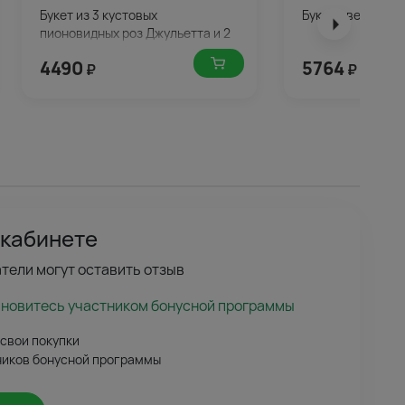
Букет из 3 кустовых
Букет цветов Ми
пионовидных роз Джульетта и 2
лизиантуса с зеленью
4490
5764
₽
₽
 кабинете
тели могут оставить отзыв
ановитесь участником бонусной программы
 свои покупки
ников бонусной программы