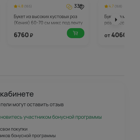
338
4.8
4.7
(165)
(168)
Букет из высоких кустовых роз
Букет из малино
(Кения) 60-70 см микс под ленту
роз (Россия) 50 
6760
4060
₽
от
₽
 кабинете
тели могут оставить отзыв
ановитесь участником бонусной программы
 свои покупки
ников бонусной программы