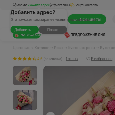
Москва
Укажите адрес
Магазины
Бонусная карта
Добавить адрес?
Все цветы
Это поможет вам заранее увидеть условия доставки
Добавить
Позже
НАРАСХВАТ
ПРЕДЛОЖЕНИЕ ДНЯ
Цветовик
→
Каталог
→
Розы
→
Кустовые розы
→ Букет ц
4.6
1 отзыв
В избранное
(561 оценка)