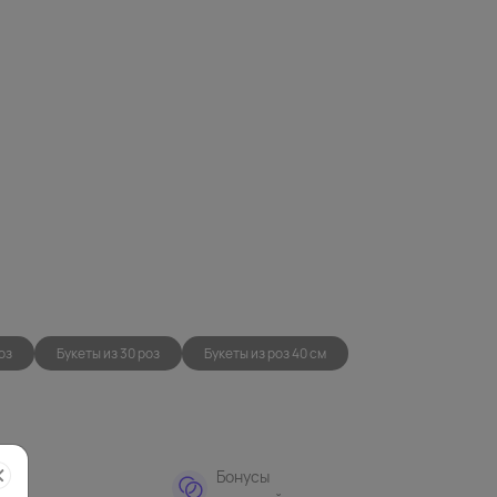
оз
Букеты из 30 роз
Букеты из роз 40 см
тная
Бонусы