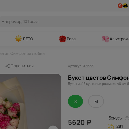
ЛЕТО
Роза
Альстром
ветов Симфония любви
Поделиться
Артикул 362595
Букет цветов Симфо
Букет из 15 кустовых роз микс 40 см 
S
M
Бонусы
5620 ₽
281