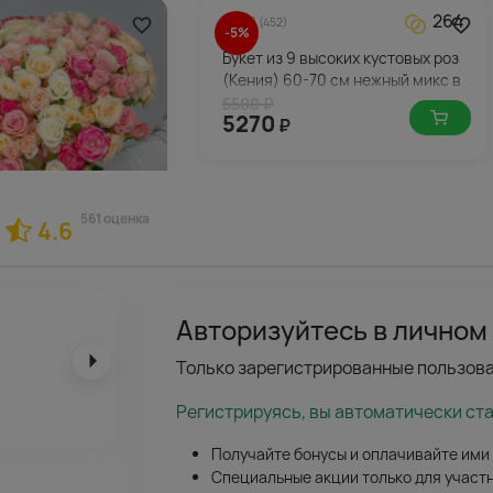
264
4.8
(452)
-5%
Букет из 9 высоких кустовых роз
(Кения) 60-70 см нежный микс в
стильной упаковке
5500 ₽
5270
₽
561 оценка
4.6
293
Авторизуйтесь в личном
товых роз нежный
Кения) под ленту
Только зарегистрированные пользова
Регистрируясь, вы автоматически ст
Получайте бонусы и оплачивайте ими
Специальные акции только для участ