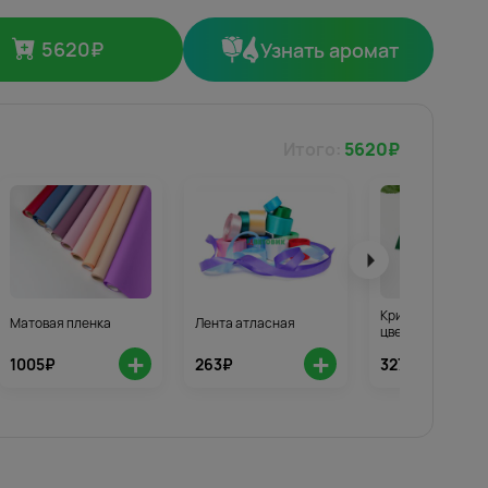
5620
₽
Узнать аромат
Итого:
5620
₽
Кризал для стой
Матовая пленка
Лента атласная
цветов 3шт.
+
+
1005₽
263₽
327₽