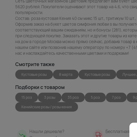
Сеть цветочных магазинов Цветовик предлагает вам букет цв
5620 рублей. Покупатели оценивают этот товар на 4.6, что сви
популярности.
Состав: роза кустовая Кения 40 см микс 15 шт., тритикум 10 шт., 
Оформив заказ на букет цветов симфония любви s вы получает
соответствующий вашим ожиданиям, но и бонусы (281), которы
при следующей покупке. Заказать этот и другие товары из кат
на дом в городе Москва можно прямо сейчас, добавив товар в 
нашем сайте или позвонив нашему оператору по номеру +7 (49
нас и наслаждайтесь качественными цветами и подарками!
Смотрите также
Кустовые розы
8 марта
Кустовые розы
Лучшее 
Подборки с товаром
15 роз
3 розы
35 роз
5 роз
7 роз
9 
Кенийские розы / розы кения
Нашли дешевле?
Бесплатная