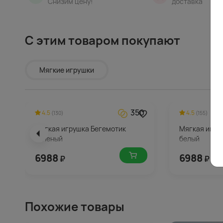
Снизим цену!
доставка
С этим товаром покупают
Мягкие игрушки
350
4.5
4.5
(130)
(155)
Мягкая игрушка Бегемотик
Мягкая игру
зеленый
белый
6988
6988
₽
₽
Похожие товары