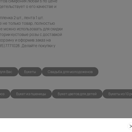
етов симфония любви s по цене
детельствует о его качестве и
пленка 2 шт., лента 1 шт.
е не только товар, полностью
е можно использовать для скидки
егории кустовые розы с доставкой
корзину и оформив заказ на
5)7771028. Делайте покупки у
для Вас
Букеты
Свадьба для молодоженов
роз
Букет из пшеницы
Букет цветов для детей
Букеты из 10 р
Фото
Беспла