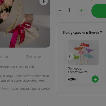
–
+
Как украсить букет?
плата
Доставка
пленка 2 шт., лента 1 шт.
Топперы в
ассортименте
ми пшеницы создают прелестный
+
428₽
м дизайнерским оформлением.
 Букет будет составлен из самых