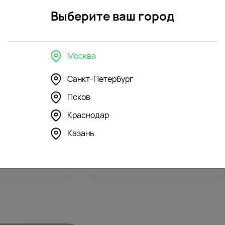
контроль
открытк
Выберите ваш город
Москва
Санкт-Петербург
Псков
350
296
Краснодар
шка Бегемотик
Мягкая игрушка Зайка Ми в
Казань
синем платье
5912
₽