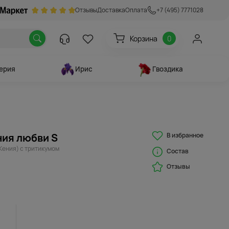
Отзывы
Доставка
Оплата
+7 (495) 7771028
Корзина
0
ерия
Ирис
Гвоздика
В избранное
ния любви S
(Кения) с тритикумом
Состав
Отзывы