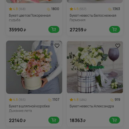
4.8
1800
4.6
1363
(168)
(557)
Букет цветов Покоренная
Букет невесты Белоснежная
судьба
Гармония
35990
27259
₽
₽
4.6
1107
4.8
919
(165)
(484)
Букет в шляпной коробке
Букет невесты Александра
Дыхание лета
22140
18363
₽
₽