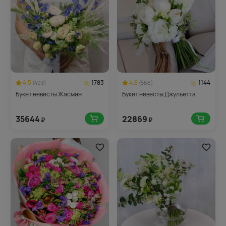
4.5
1783
4.8
1144
(493)
(566)
Букет невесты Жасмин
Букет невесты Джульетта
35644
22869
₽
₽