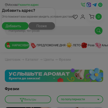
Москва
Укажите адрес
Добавить адрес?
0
Это поможет вам заранее увидеть условия доставки
Добавить
Позже
НАРАСХВАТ
ПРЕДЛОЖЕНИЕ ДНЯ
ЛЕТО
Роза
Аль
Цветовик
→
Каталог
→
Цветы
→ Фрезии
Фрезии
по популярности
Фильтры