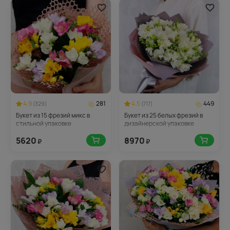
4.9
281
4.5
449
(329)
(717)
Букет из 15 фрезий микс в
Букет из 25 белых фрезий в
стильной упаковке
дизайнерской упаковке
5620
8970
₽
₽