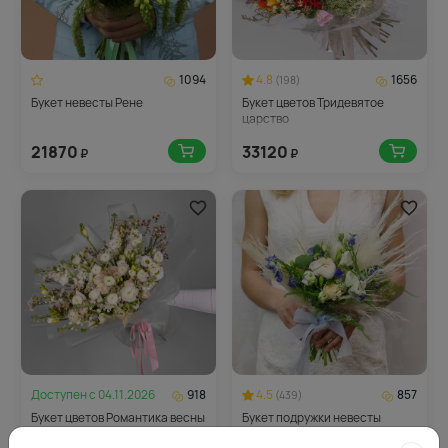
1094
4.8
1656
(198)
Букет невесты Рене
Букет цветов Тридевятое
царство
21870
33120
₽
₽
Доступен с
04.11.2026
918
4.5
857
(439)
Букет цветов Романтика весны
Букет подружки невесты
Жасмин