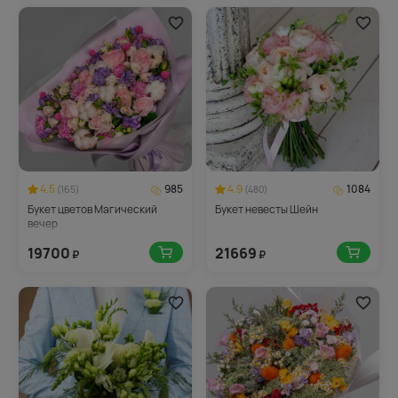
4.5
985
4.9
1084
(165)
(480)
Букет цветов Магический
Букет невесты Шейн
вечер
19700
21669
₽
₽