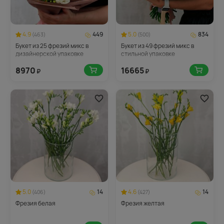
4.9
449
5.0
834
(463)
(500)
Букет из 25 фрезий микс в
Букет из 49 фрезий микс в
дизайнерской упаковке
стильной упаковке
8970
16665
₽
₽
5.0
14
4.6
14
(406)
(427)
Фрезия белая
Фрезия желтая