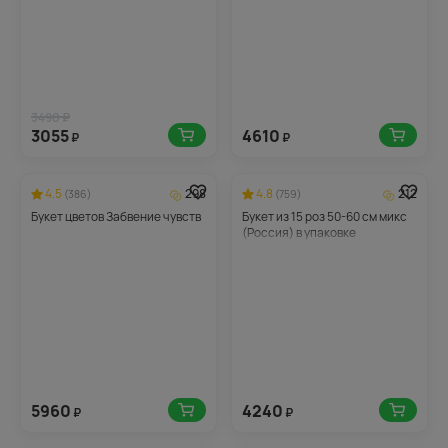
3490 ₽
3055
4610
₽
₽
4.5
298
4.8
212
(386)
(759)
Букет цветов Забвение чувств
Букет из 15 роз 50-60 см микс
(Россия) в упаковке
5960
4240
₽
₽