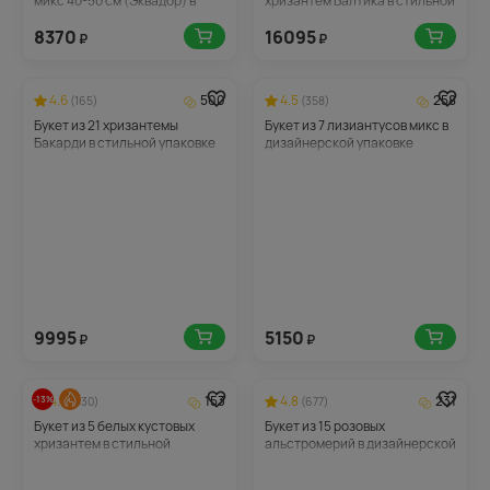
микс 40-50 см (Эквадор) в
хризантем Балтика в стильной
упаковке
упаковке
8370
16095
₽
₽
4.6
500
4.5
258
(165)
(358)
Букет из 21 хризантемы
Букет из 7 лизиантусов микс в
Бакарди в стильной упаковке
дизайнерской упаковке
9995
5150
₽
₽
4.6
153
4.8
231
-13%
(530)
(677)
Букет из 5 белых кустовых
Букет из 15 розовых
хризантем в стильной
альстромерий в дизайнерской
упаковке
упаковке