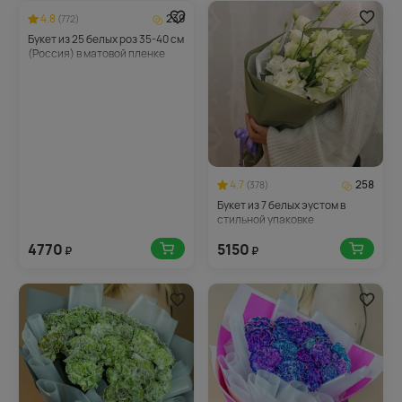
4.8
239
(772)
Букет из 25 белых роз 35-40 см
(Россия) в матовой пленке
4.7
258
(378)
Букет из 7 белых эустом в
стильной упаковке
4770
5150
₽
₽