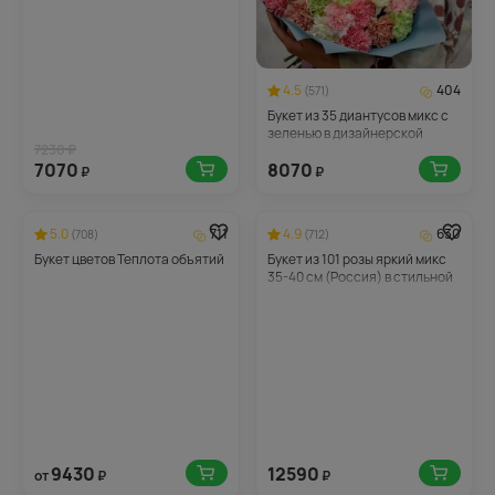
4.5
404
(571)
Букет из 35 диантусов микс с
зеленью в дизайнерской
7230 ₽
упаковке
7070
8070
₽
₽
5.0
711
4.9
630
(708)
(712)
Букет цветов Теплота объятий
Букет из 101 розы яркий микс
35-40 см (Россия) в стильной
упаковке
9430
12590
от
₽
₽