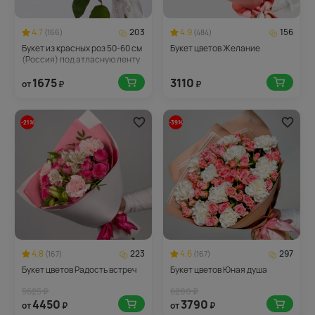
4.7
203
4.9
156
(166)
(484)
Букет из красных роз 50-60 см
Букет цветов Желание
(Россия) под атласную ленту
1675
3110
от
₽
₽
-21%
-39%
4.8
223
4.6
297
(167)
(167)
Букет цветов Радость встреч
Букет цветов Юная душа
5625 ₽
6200 ₽
4450
3790
от
₽
от
₽