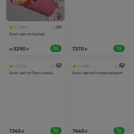
5.0
265
(889)
Букет цветов Армида
5290
7270
от
₽
₽
4.6
367
4.8
382
(154)
(186)
Букет цветов Твоя улыбка
Букет цветов Розовая феерия
7340
7640
₽
₽