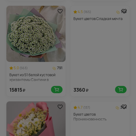
4.5
168
(165)
Букет цветов Сладкая мечта
5.0
791
(563)
Букет из 51 белой кустовой
хризантемы Сантини в
стильной упаковке
15815
3360
₽
₽
4.7
364
(137)
Букет цветов
Проникновенность