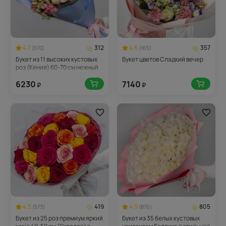
4.7
312
4.6
357
(570)
(165)
Букет из 11 высоких кустовых
Букет цветов Сладкий вечер
роз (Кения) 60-70 см нежный
микс в стильной упаковке
6230
7140
₽
₽
4.5
419
4.9
805
(573)
(876)
Букет из 25 роз премиум яркий
Букет из 35 белых кустовых