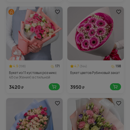
4.9
171
4.7
198
(198)
(344)
Букет из 11 кустовых роз микс
Букет цветов Рубиновый закат
40 см (Кения) в стильной
упаковке
3420
3950
₽
₽