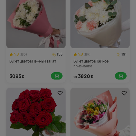
4.8
155
4.8
191
(186)
(187)
Букет цветов Нежный закат
Букет цветов Тайное
признание
3095
3820
₽
от
₽