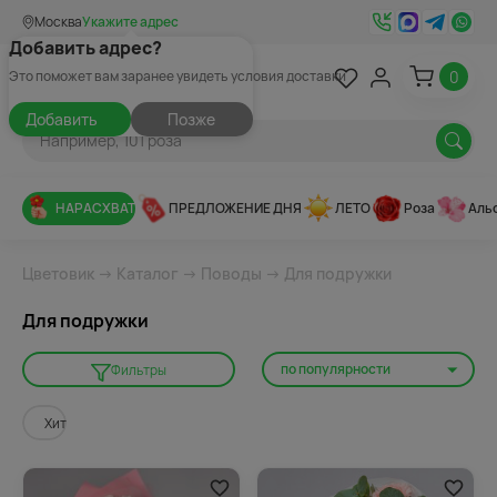
Москва
Укажите адрес
Добавить адрес?
0
Это поможет вам заранее увидеть условия доставки
Добавить
Позже
НАРАСХВАТ
ПРЕДЛОЖЕНИЕ ДНЯ
ЛЕТО
Роза
Аль
Цветовик
→
Каталог
→
Поводы
→ Для подружки
Для подружки
по популярности
Фильтры
Хит