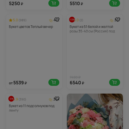
5250
5510
₽
₽
5.0
472
5.0
327
-13%
(989)
(2)
Букет цветов Теплый вечер
Букет из 51 белой и желтой
розы 35-40 см (Россия) под
ленту
7490 ₽
5539
6540
от
₽
₽
4.9
354
-3%
(390)
Букет из 11 подсолнухов под
ленту