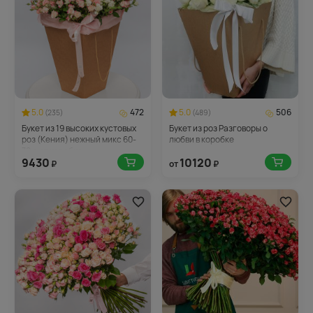
5.0
472
5.0
506
(235)
(489)
Букет из 19 высоких кустовых
Букет из роз Разговоры о
роз (Кения) нежный микс 60-
любви в коробке
70 см в коробке
9430
10120
₽
от
₽