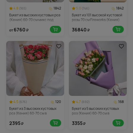
4.8
1842
5.0
1842
(165)
(746)
Букет из высоких кустовых роз
Букет из 101 высокой кустовой
(Кения) 60-70 см микс под
розы 70 см Fireworks (Кения)
ленту
6760
36840
от
₽
₽
4.5
120
4.7
168
(676)
(692)
Букет из 3 высоких кустовых
Букет из 5 высоких кустовых
роз (Кения) 60-70 см в
роз (Кения) 60-70 см в
стильной упаковке
стильной упаковке
2395
3355
₽
₽