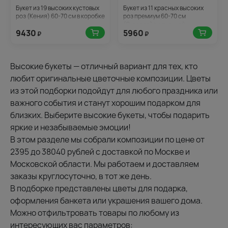
Букет из 19 высоких кустовых
Букет из 11 красных высоких
роз (Кения) 60-70 см в коробке
роз премиум 60-70 см
(Эквадор) в стильной
9430
5960
упаковке
₽
₽
Высокие букеты — отличный вариант для тех, кто
любит оригинальные цветочные композиции. Цветы
из этой подборки подойдут для любого праздника или
важного события и станут хорошим подарком для
близких. Выберите высокие букеты, чтобы подарить
яркие и незабываемые эмоции!
В этом разделе мы собрали композиции по цене от
2395 до 38040 рублей с доставкой по Москве и
Московской области. Мы работаем и доставляем
заказы круглосуточно, в тот же день.
В подборке представлены цветы для подарка,
оформления банкета или украшения вашего дома.
Можно отфильтровать товары по любому из
интересующих вас параметров: