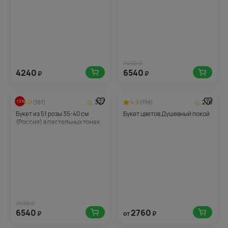
7490 ₽
4240
6540
₽
₽
5.0
327
4.9
276
-13%
(387)
(198)
Букет из 51 розы 35-40 см
Букет цветов Душевный покой
(Россия) в пастельных тонах
под ленту
7490 ₽
6540
2760
₽
от
₽