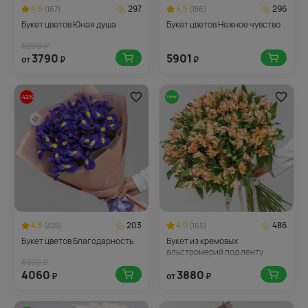
4.6
297
4.5
296
(167)
(156)
Букет цветов Юная душа
Букет цветов Нежное чувство
6200 ₽
3790
5901
от
₽
₽
-42%
4.8
203
4.9
486
(405)
(165)
Букет цветов Благодарность
Букет из кремовых
альстромерий под ленту
6902 ₽
4060
3880
₽
от
₽