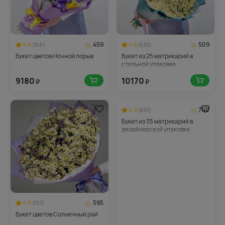
4.6
459
4.6
509
(166)
(530)
Букет цветов Ночной порыв
Букет из 25 матрикарий в
стильной упаковке
9180
10170
₽
₽
4.9
700
(631)
Букет из 35 матрикарий в
дизайнерской упаковке
4.9
595
(197)
Букет цветов Солнечный рай