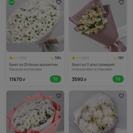
4.4
584
4.6
180
(139)
(165)
Букет из 25 белых хризантем
Букет из 11 альстромерий
Бакарди в упаковке
нежный микс в упаковке
11670
3590
₽
₽