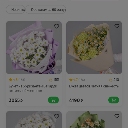
Новинка
Доставим за 60 минут
4.8
153
4.7
210
(188)
(174)
Букет из 5 хризантем Бакарди
Букет цветов Летняя свежесть
в стильной упаковке
3055
4190
₽
₽