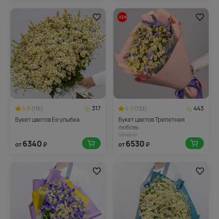
-32%
4.8
317
4.9
443
(176)
(733)
Букет цветов Ее улыбка
Букет цветов Трепетная
любовь
9545 ₽
6340
6530
от
₽
от
₽