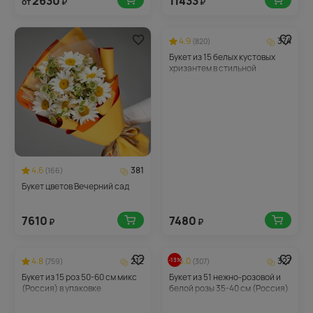
2630
11433
от
₽
₽
4.9
374
(820)
Букет из 15 белых кустовых
хризантем в стильной
упаковке
4.6
381
(166)
Букет цветов Вечерний сад
7610
7480
₽
₽
4.8
212
5.0
327
-13%
(759)
(307)
Букет из 15 роз 50-60 см микс
Букет из 51 нежно-розовой и
(Россия) в упаковке
белой розы 35-40 см (Россия)
под ленту