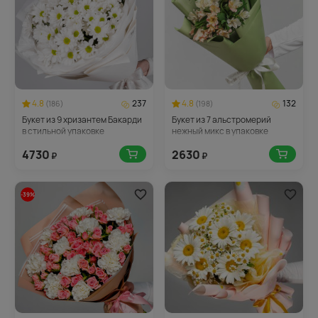
4.8
237
4.8
132
(186)
(198)
Букет из 9 хризантем Бакарди
Букет из 7 альстромерий
в стильной упаковке
нежный микс в упаковке
4730
2630
₽
₽
-39%