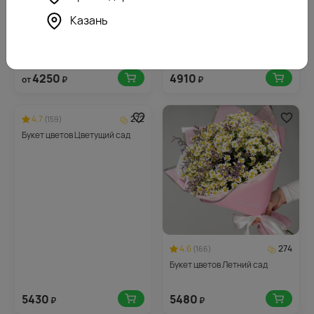
Казань
4.8
246
(188)
Букет из 11 матрикарий в
стильной упаковке
4250
4910
от
₽
₽
4.7
272
(159)
Букет цветов Цветущий сад
4.6
274
(166)
Букет цветов Летний сад
5430
5480
₽
₽