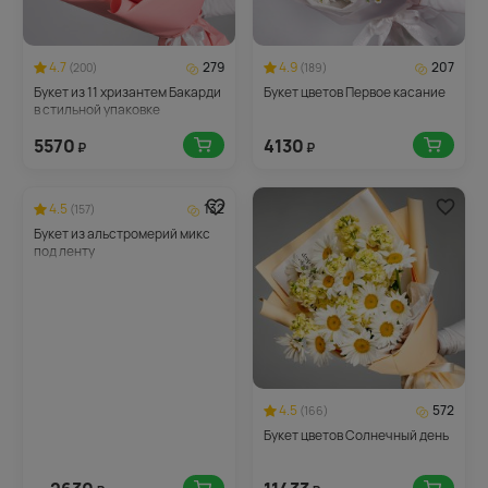
4.7
279
4.9
207
(200)
(189)
Букет из 11 хризантем Бакарди
Букет цветов Первое касание
в стильной упаковке
5570
4130
₽
₽
4.5
132
(157)
Букет из альстромерий микс
под ленту
4.5
572
(166)
Букет цветов Солнечный день