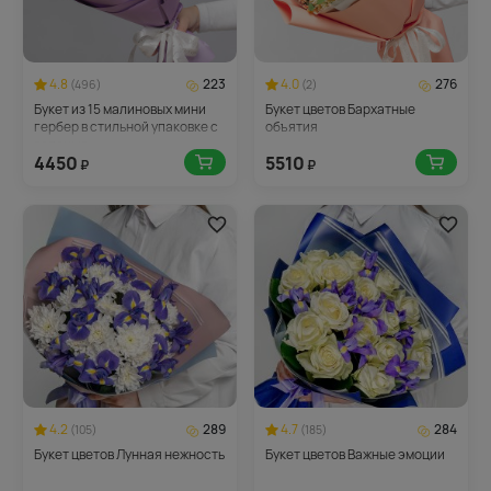
4.8
223
4.0
276
(496)
(2)
Букет из 15 малиновых мини
Букет цветов Бархатные
гербер в стильной упаковке с
объятия
зеленью
4450
5510
₽
₽
4.2
289
4.7
284
(105)
(185)
Букет цветов Лунная нежность
Букет цветов Важные эмоции