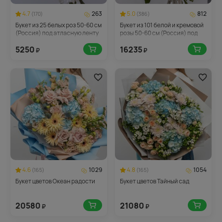
4.7
263
5.0
812
(170)
(386)
Букет из 25 белых роз 50-60 см
Букет из 101 белой и кремовой
(Россия) под атласную ленту
розы 50-60 см (Россия) под
ленту
5250
16235
₽
₽
4.6
1029
4.8
1054
(165)
(165)
Букет цветов Океан радости
Букет цветов Тайный сад
20580
21080
₽
₽