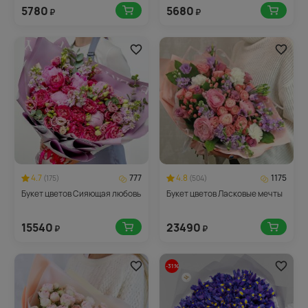
5780
5680
₽
₽
4.7
777
4.8
1175
(175)
(504)
Букет цветов Сияющая любовь
Букет цветов Ласковые мечты
15540
23490
₽
₽
-31%