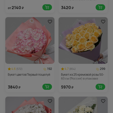
упаковке
2140
3420
от
₽
₽
4.6
192
4.7
299
(572)
(854)
Букет цветов Первый поцелуй
Букет из 25 кремовой розы 50-
60 см (Россия) в упаковке
3840
5970
₽
₽