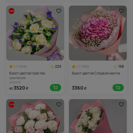
-49%
4.9
229
4.5
168
(169)
(165)
Букет цветов Чувство
Букет цветов Сладкая мечта
умиления
6890 ₽
3520
3360
от
₽
₽
-31%