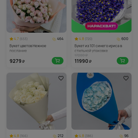
4.7
464
4.8
600
(653)
(720)
Букет цветов Нежное
Букет из 101 синего ириса в
послание
стильной упаковке
17280 ₽
9279
11990
₽
₽
4.8
212
4.8
96
(166)
(386)