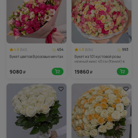
4.8
454
4.8
993
(541)
(634)
Букет цветов В розовых мечтах
Букет из 101 кустовой розы
нежный микс 40 см (Кения) в
стильной упаковке
9080
19860
₽
₽