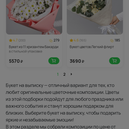
4.7
279
4.6
185
(200)
(165)
Букет из 11 хризантем Бакарди
Букет цветов Легкий флирт
в стильной упаковке
5570
3690
₽
₽
1
2
Букет на выписку — отличный вариант для тех, кто
любит оригинальные цветочные композиции. Цветы
из этой подборки подойдут для любого праздника или
важного события и станут хорошим подарком для
близких. Выберите букет на выписку, чтобы подарить
яркие и незабываемые эмоции!
В этом разделе мы собрали композиции по цене от