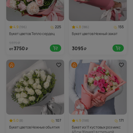
4.9
225
4.8
155
(196)
(186)
Букет цветов Тепло сердец
Букет цветов Нежный закат
5375 ₽
3750
3095
от
₽
₽
5.0
107
4.9
171
(8)
(198)
Букет цветов Нежные объятия
Букет из 11 кустовых роз микс
40 см (Кения) в стильной