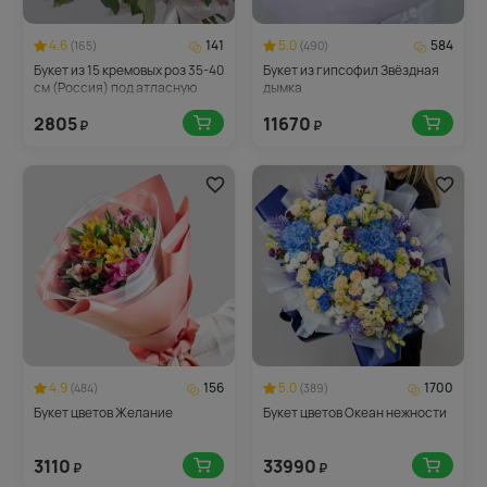
4.6
141
5.0
584
(165)
(490)
Букет из 15 кремовых роз 35-40
Букет из гипсофил Звёздная
см (Россия) под атласную
дымка
ленту
2805
11670
₽
₽
4.9
156
5.0
1700
(484)
(389)
Букет цветов Желание
Букет цветов Океан нежности
3110
33990
₽
₽