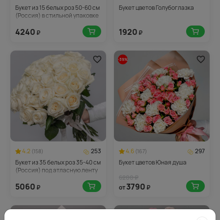
Букет из 15 белых роз 50-60 см
Букет цветов Голубоглазка
(Россия) в стильной упаковке
4240
1920
₽
₽
-39%
4.2
253
4.6
297
(158)
(167)
Букет из 35 белых роз 35-40 см
Букет цветов Юная душа
(Россия) под атласную ленту
6200 ₽
5060
3790
₽
от
₽
-21%