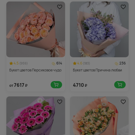
4.5
614
4.6
236
(959)
(183)
Букет цветов Персиковое чудо
Букет цветов Причина любви
7617
4710
от
₽
₽