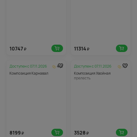
10747
11314
₽
₽
Доступен с
07.11.2026
410
Доступен с
07.11.2026
177
Композиция Карнавал
Композиция Хвойная
прелесть
8199
3528
₽
₽