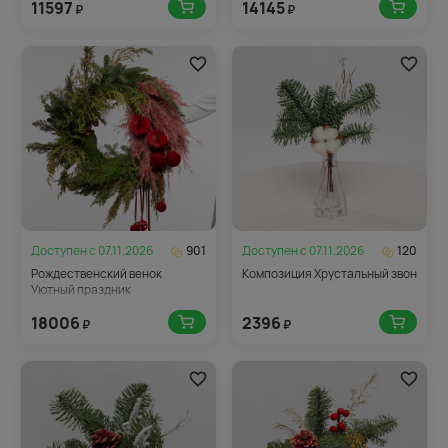
11597
14145
₽
₽
Доступен с
07.11.2026
901
Доступен с
07.11.2026
120
Рождественский венок
Композиция Хрустальный звон
Уютный праздник
18006
2396
₽
₽