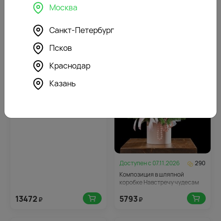
Москва
Санкт-Петербург
11031
12329
₽
₽
Псков
Краснодар
Доступен с
07.11.2026
674
Казань
Новогодняя композиция
Снежинка
Доступен с
07.11.2026
290
Композиция в шляпной
коробке Навстречу чудесам
13472
5793
₽
₽