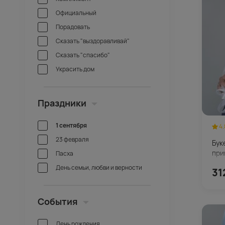
Официальный
Порадовать
Сказать "выздоравливай"
Сказать "спасибо"
Украсить дом
Праздники
1 сентября
4.
23 февраля
Бук
при
Пасха
День семьи, любви и верности
31
События
День рождения