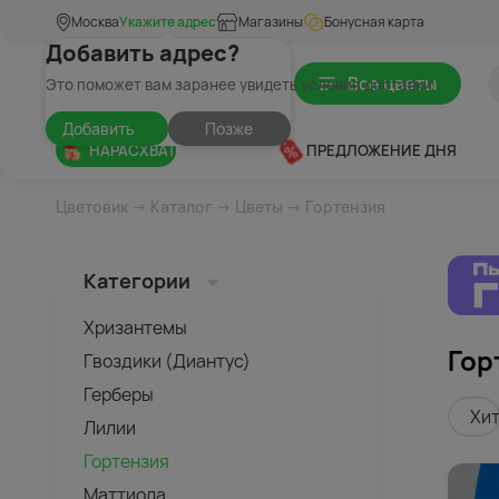
Москва
Укажите адрес
Магазины
Бонусная карта
Добавить адрес?
Все цветы
Это поможет вам заранее увидеть условия доставки
Добавить
Позже
НАРАСХВАТ
ПРЕДЛОЖЕНИЕ ДНЯ
Цветовик
→
Каталог
→
Цветы
→ Гортензия
Категории
Хризантемы
Гор
Гвоздики (Диантус)
Герберы
Хи
Лилии
Гортензия
Маттиола