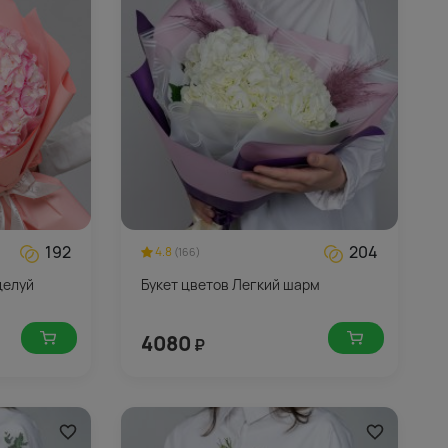
192
204
4.8
(166)
целуй
Букет цветов Легкий шарм
4080
₽