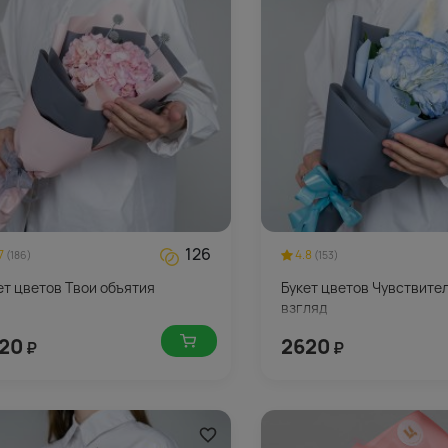
126
7
4.8
(186)
(153)
ет цветов Твои объятия
Букет цветов Чувствите
взгляд
20
2620
₽
₽