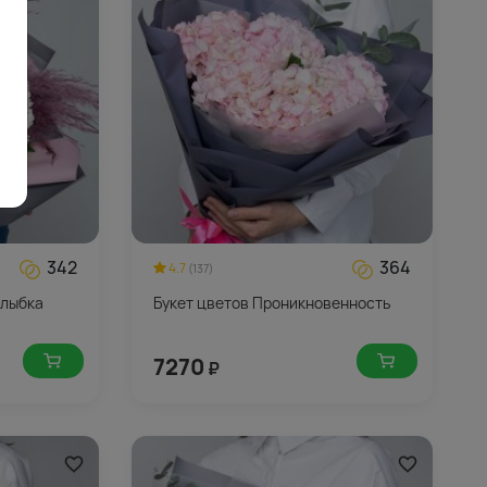
342
364
4.7
(137)
улыбка
Букет цветов Проникновенность
7270
₽