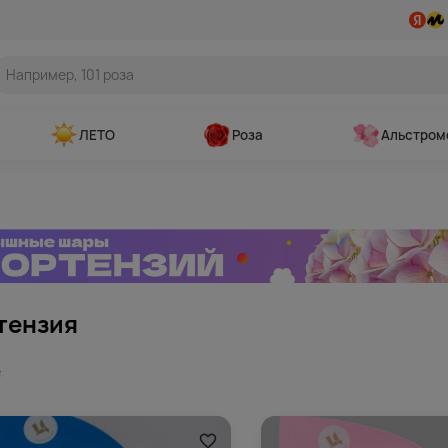
ЛЕТО
Роза
Альстром
тензия
т