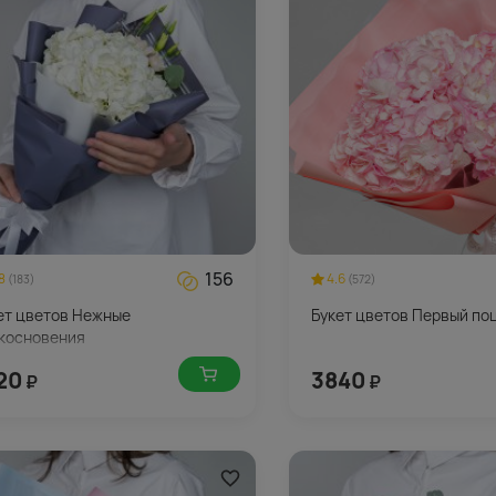
156
8
4.6
(183)
(572)
ет цветов Нежные
Букет цветов Первый по
косновения
20
3840
₽
₽