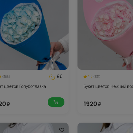
96
8
4.5
(386)
(331)
ет цветов Голубоглазка
Букет цветов Нежный во
20
1920
₽
₽