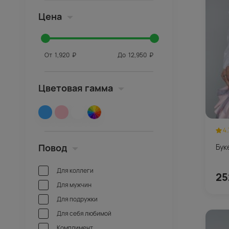
Цена
От
1,920
₽
До
12,950
₽
Цветовая гамма
4.
Повод
Бук
Для коллеги
25
Для мужчин
Для подружки
Для себя любимой
Комплимент