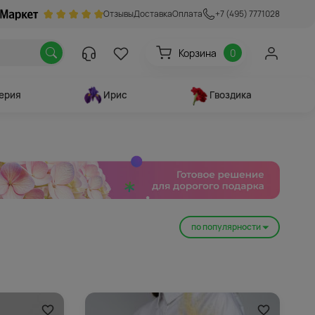
Отзывы
Доставка
Оплата
+7 (495) 7771028
Корзина
0
ерия
Ирис
Гвоздика
по популярности