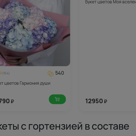
Букет цветов Моя вселе
540
9
(164)
ет цветов Гармония души
790
12950
₽
₽
кеты с гортензией в составе