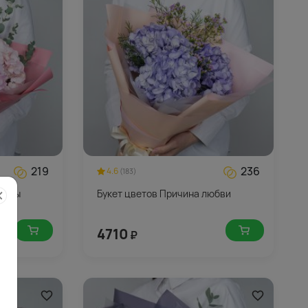
219
236
4.6
(183)
имфы
Букет цветов Причина любви
4710
₽