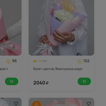
96
102
4.9
(198)
зраст
Букет цветов Жемчужина моря
2040
₽