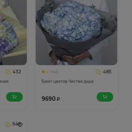
432
485
4.7
(140)
ение
Букет цветов Чистая душа
9690
₽
648