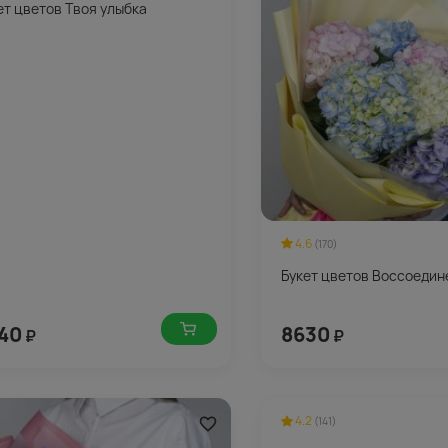
ет цветов Твоя улыбка
4.6
(170)
Букет цветов Воссоедин
40
8630
₽
₽
4.2
(141)