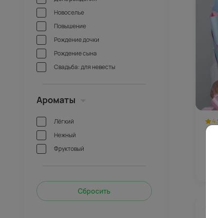
Новоселье
Повышение
Рождение дочки
Рождение сына
Свадьба: для невесты
Ароматы
4.
Лёгкий
Нежный
Бук
Фруктовый
43
Сбросить
4.