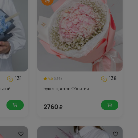
131
138
4.5
(436)
льный
Букет цветов Объятия
2760
₽