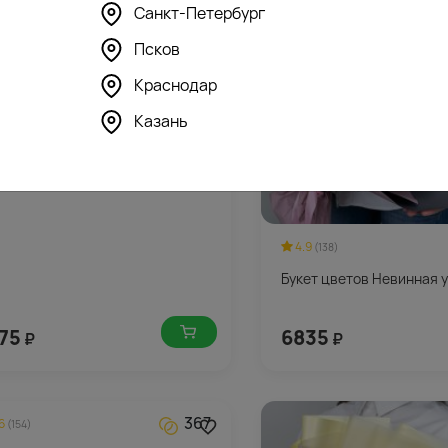
Санкт-Петербург
ет цветов Нежная улыбка
Псков
Краснодар
Казань
4.9
(138)
Букет цветов Невинная 
75
6835
₽
₽
367
6
(154)