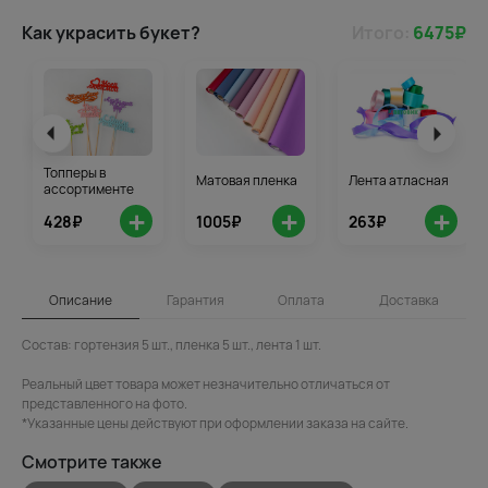
Как украсить букет?
Итого:
6475
₽
Топперы в
Матовая пленка
Лента атласная
ассортименте
+
+
+
428₽
1005₽
263₽
Описание
Гарантия
Оплата
Доставка
Состав: гортензия 5 шт., пленка 5 шт., лента 1 шт.
Реальный цвет товара может незначительно отличаться от
представленного на фото.
*Указанные цены действуют при оформлении заказа на сайте.
Смотрите также