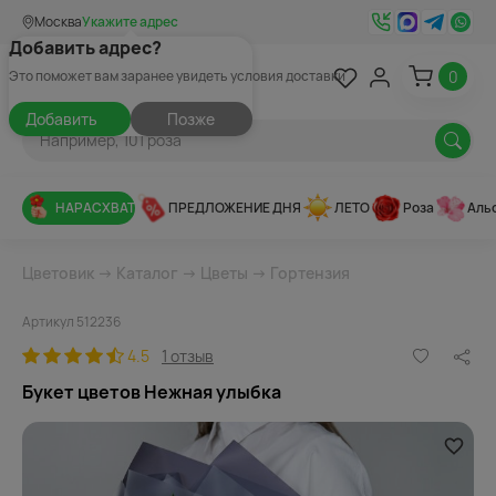
Москва
Укажите адрес
Добавить адрес?
0
Это поможет вам заранее увидеть условия доставки
Добавить
Позже
НАРАСХВАТ
ПРЕДЛОЖЕНИЕ ДНЯ
ЛЕТО
Роза
Аль
Цветовик
→
Каталог
→
Цветы
→
Гортензия
Артикул 512236
4.5
1 отзыв
Букет цветов Нежная улыбка