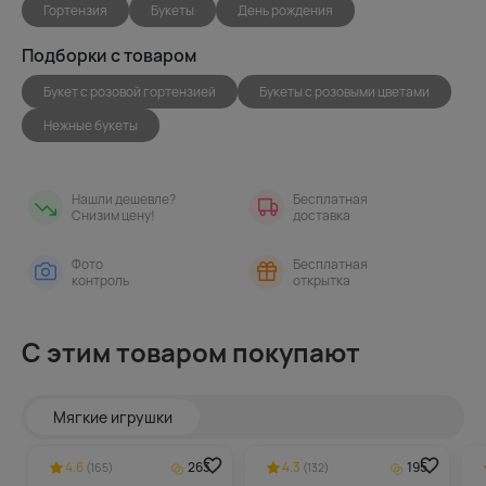
Гортензия
Букеты
День рождения
Подборки с товаром
Букет с розовой гортензией
Букеты с розовыми цветами
Нежные букеты
Нашли дешевле?
Бесплатная
Снизим цену!
доставка
Фото
Бесплатная
контроль
открытка
С этим товаром покупают
Мягкие игрушки
4.6
263
4.3
195
(165)
(132)