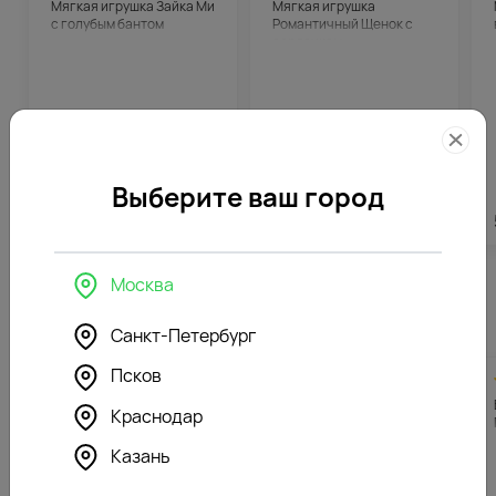
Мягкая игрушка Зайка Ми
Мягкая игрушка
с голубым бантом
Романтичный Щенок с
сердечком
Выберите ваш город
5247
₽
3896
₽
Москва
Похожие товары
Санкт-Петербург
Псков
4.9
342
4.6
367
(138)
(154)
Букет цветов Невинная
Букет цветов Твоя улыбка
Краснодар
улыбка
Казань