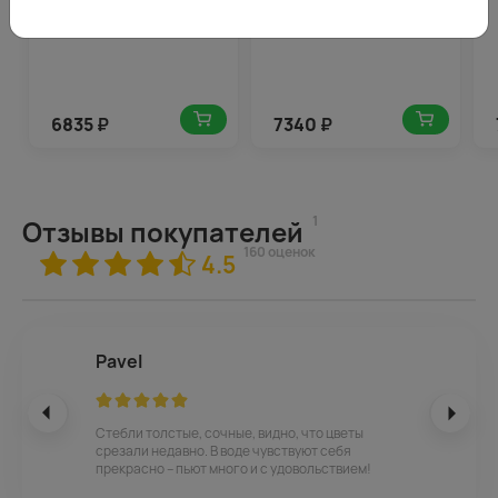
6835
₽
7340
₽
1
Отзывы покупателей
160 оценок
4.5
Pavel
Стебли толстые, сочные, видно, что цветы
срезали недавно. В воде чувствуют себя
прекрасно – пьют много и с удовольствием!