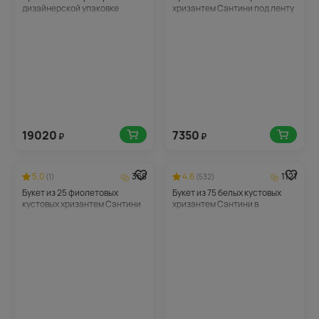
дизайнерской упаковке
хризантем Сантини под ленту
19020
7350
₽
₽
5.0
368
4.6
1121
(1)
(532)
Букет из 25 фиолетовых
Букет из 75 белых кустовых
кустовых хризантем Сантини
хризантем Сантини в
под ленту
стильной упаковке