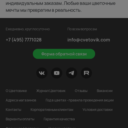
индивидуальным заказам. Любые ваши цветочные
мечты мы превратим в реальность.
Ежедневно, круглосуточно
По всем вопросам
+7 (495) 7771028
info@cvetovik.com
Форма обратной связи
О Цветовике
Журнал Цветовик
Отзывы
Вакансии
Адреса магазинов
Год в цветах - правила проведения акции
Контакты
Корпоративным клиентам
Условия доставки
Варианты оплаты
Гарантия качества