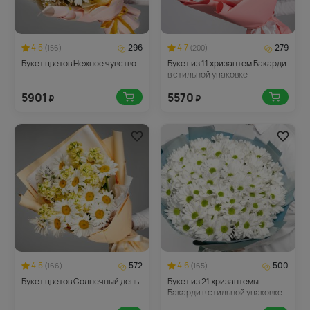
4.5
296
4.7
279
(156)
(200)
Букет цветов Нежное чувство
Букет из 11 хризантем Бакарди
в стильной упаковке
5901
5570
₽
₽
4.5
572
4.6
500
(166)
(165)
Букет цветов Солнечный день
Букет из 21 хризантемы
Бакарди в стильной упаковке