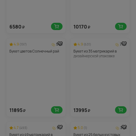
6580
10170
₽
₽
4.9
595
4.9
700
(197)
(631)
Букет цветов Солнечный рай
Букет из 35 матрикарий в
дизайнерской упаковке
11895
13995
₽
₽
4.7
951
5.0
368
(493)
(1)
Букет из 49 матрикарий в
Букет из 25 белых кустовых