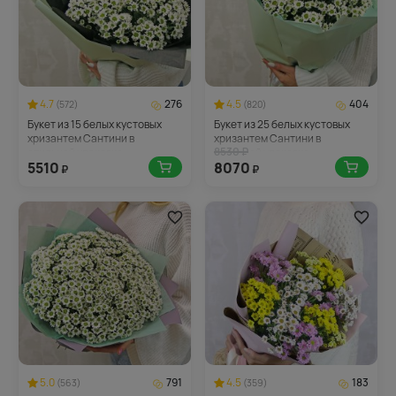
4.7
276
4.5
404
(572)
(820)
Букет из 15 белых кустовых
Букет из 25 белых кустовых
хризантем Сантини в
хризантем Сантини в
8530 ₽
стильной упаковке
стильной упаковке
5510
8070
₽
₽
5.0
791
4.5
183
(563)
(359)