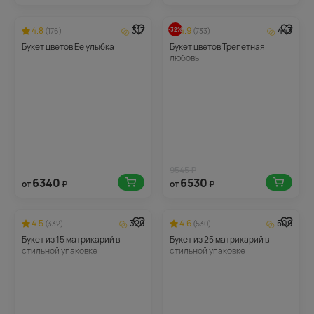
4.8
317
4.9
443
-32%
(176)
(733)
Букет цветов Ее улыбка
Букет цветов Трепетная
любовь
9545 ₽
6340
6530
от
₽
от
₽
4.5
329
4.6
509
(332)
(530)
Букет из 15 матрикарий в
Букет из 25 матрикарий в
стильной упаковке
стильной упаковке