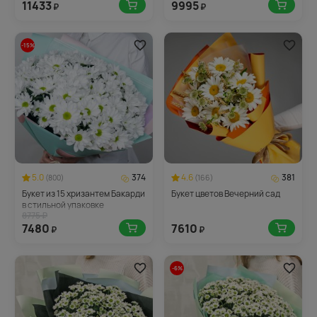
11433
9995
₽
₽
-15%
5.0
374
4.6
381
(800)
(166)
Букет из 15 хризантем Бакарди
Букет цветов Вечерний сад
в стильной упаковке
8775 ₽
7480
7610
₽
₽
-6%