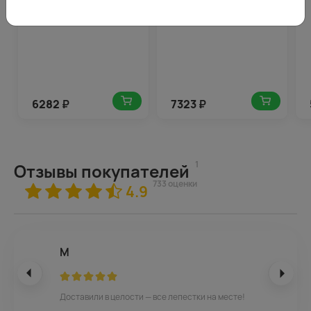
6282
₽
7323
₽
1
Отзывы покупателей
733 оценки
4.9
М
Доставили в целости — все лепестки на месте!