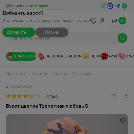
Москва
Укажите адрес
Добавить адрес?
0
Это поможет вам заранее увидеть условия доставки
Добавить
Позже
НАРАСХВАТ
ПРЕДЛОЖЕНИЕ ДНЯ
ЛЕТО
Роза
Аль
Цветовик
→
Каталог
→
Цветы
→
Ромашки
Артикул 321745
4.9
1 отзыв
Букет цветов Трепетная любовь S