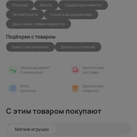
Ромашки
Букеты
Свадьба для невесты
Летние букеты
Сказать выздоравливай
День семьи, любви и верности
Подборки с товаром
Букет с матрикарией
Букеты со статицей
Нашли дешевле?
Бесплатная
Снизим цену!
доставка
Фото
Бесплатная
контроль
открытка
С этим товаром покупают
Мягкие игрушки