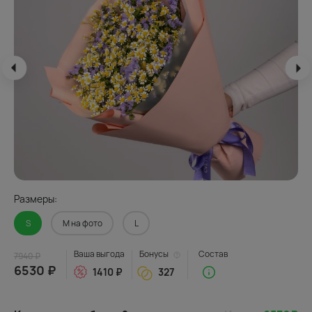
Размеры:
S
M на фото
L
Ваша выгода
Бонусы
Состав
7940 ₽
6530 ₽
1410 ₽
327