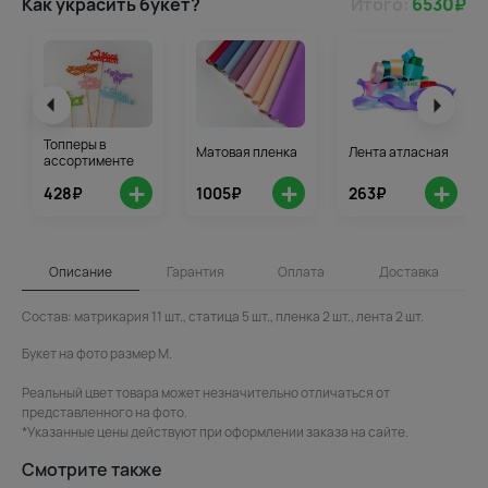
Как украсить букет?
Итого:
6530
₽
Топперы в
Матовая пленка
Лента атласная
ассортименте
+
+
+
428₽
1005₽
263₽
Описание
Гарантия
Оплата
Доставка
Состав: матрикария 11 шт., статица 5 шт., пленка 2 шт., лента 2 шт.
Букет на фото размер M.
Реальный цвет товара может незначительно отличаться от
представленного на фото.
*Указанные цены действуют при оформлении заказа на сайте.
Смотрите также