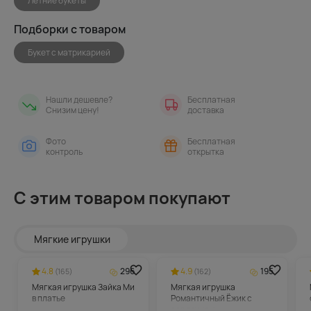
Летние букеты
Подборки с товаром
Букет с матрикарией
Нашли дешевле?
Бесплатная
Снизим цену!
доставка
Фото
Бесплатная
контроль
открытка
С этим товаром покупают
Мягкие игрушки
4.8
296
4.9
195
(165)
(162)
Мягкая игрушка Зайка Ми
Мягкая игрушка
в платье
Романтичный Ёжик с
сердечком