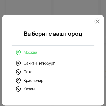
Выберите ваш город
5912
₽
3896
₽
Москва
Похожие товары
Санкт-Петербург
Псков
4.8
509
4.6
367
(176)
(387)
Букет цветов Ее улыбка
Букет из 9 садовых
Краснодар
ромашек и 5 маттиол в
стильной пленке
Казань