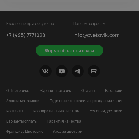
Ежедневно, круглосуточно
По всем вопросам
+7 (495) 7771028
info@cvetovik.com
Форма обратной связи
О Цветовике
Журнал Цветовик
Отзывы
Вакансии
Адреса магазинов
Год в цветах - правила проведения акции
Контакты
Корпоративным клиентам
Условия доставки
Варианты оплаты
Гарантия качества
Франшиза Цветовик
Уход за цветами