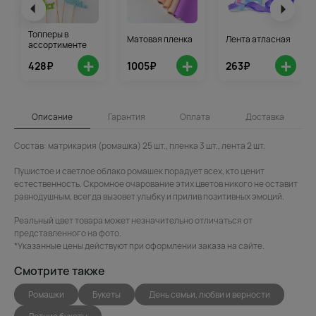
Топперы в
Матовая пленка
Лента атласная
ассортименте
+
+
+
428₽
1005₽
263₽
Описание
Гарантия
Оплата
Доставка
Состав: матрикария (ромашка) 25 шт., пленка 3 шт., лента 2 шт.
Пушистое и светлое облако ромашек порадует всех, кто ценит
естественность. Скромное очарование этих цветов никого не оставит
равнодушным, всегда вызовет улыбку и прилив позитивных эмоций.
Реальный цвет товара может незначительно отличаться от
представленного на фото.
*Указанные цены действуют при оформлении заказа на сайте.
Смотрите также
Ромашки
Букеты
День семьи, любви и верности