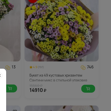
13
746
4.9
(797)
Букет из 49 кустовых хризантем
Сантини микс в стильной упаковке
15560 ₽
14910
₽