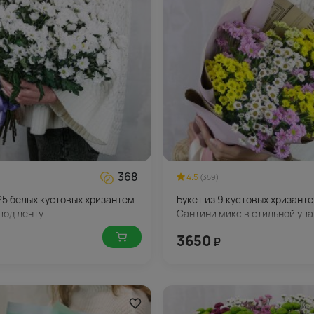
368
4.5
(359)
 25 белых кустовых хризантем
Букет из 9 кустовых хризант
под ленту
Сантини микс в стильной уп
3650
₽