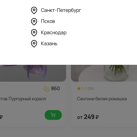
Санкт-Петербург
Псков
Краснодар
Казань
860
5.0
(751)
етов Пурпурный коралл
Сантини белая ромашка
249
₽
от
₽