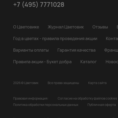
+7 (495) 7771028
О Цветовике
Журнал Цветовик
Отзывы
Год в цветах - правила проведения акции
Конта
Варианты оплаты
Гарантия качества
Франш
Правила акции - Букет добра
Каталог
Новос
2026 © Цветовик
Все права защищены
Карта сайта
Правовая информация:
Согласие на обработку файлов cookies
Политика обработки персональных данных
Публичная оферта