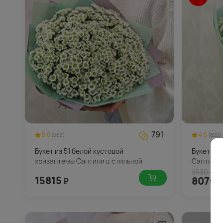
791
5.0
4.5
(563)
(820)
Букет из 51 белой кустовой
Букет из
хризантемы Сантини в стильной
Сантини 
упаковке
8530 ₽
15815
8070
₽
₽