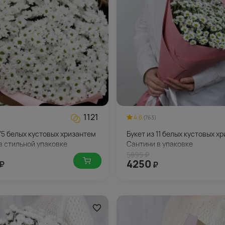
1121
4.6
(763)
 75 белых кустовых хризантем
Букет из 11 белых кустовых х
в стильной упаковке
Сантини в упаковке
5895 ₽
4250
₽
₽