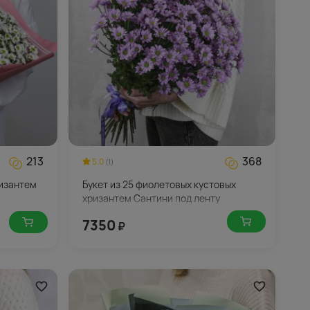
213
368
5.0
(1)
ризантем
Букет из 25 фиолетовых кустовых
хризантем Сантини под ленту
7350
₽