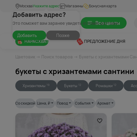
Москва
Укажите адрес
Магазины
Бонусная карта
Добавить адрес?
Все цветы
Это поможет вам заранее увидеть условия доставки
Добавить
Позже
НАРАСХВАТ
ПРЕДЛОЖЕНИЕ ДНЯ
Цветовик
→
Поиск товаров
→ Букеты с хризантемами Са
букеты с хризантемами сантини
Хризантемы
Букеты
Ромашки
Ас
19
12
12
Со скидкой
Цена
, ₽
Повод
События
Аромат