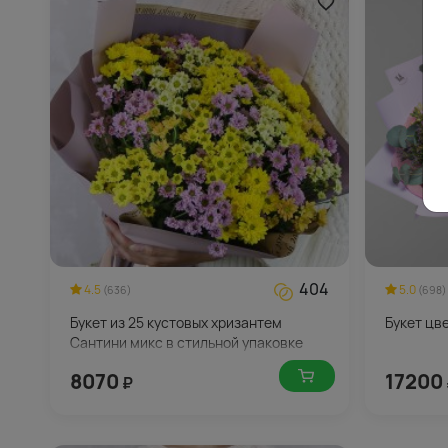
404
4.5
5.0
(636)
(698)
Букет из 25 кустовых хризантем
Букет цв
Сантини микс в стильной упаковке
8070
17200
₽