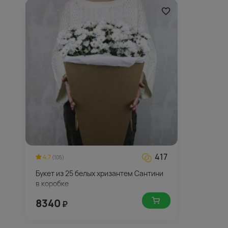
417
4.7
(105)
Букет из 25 белых хризантем Сантини
в коробке
8340
₽