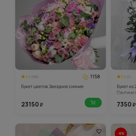
1158
4.5
5.0
(156)
(1)
Букет цветов Звездное сияние
Букет из
Сантини 
23150
7350
₽
₽
-6%