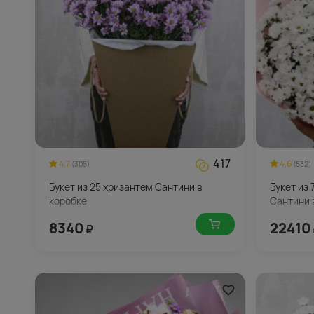
417
4.7
4.6
(305)
(532)
Букет из 25 хризантем Сантини в
Букет из
коробке
Сантини 
8340
22410
₽