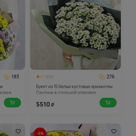
183
276
4.7
(572)
ем
Букет из 15 белых кустовых хризантем
аковке
Сантини в стильной упаковке
5510
₽
-5%