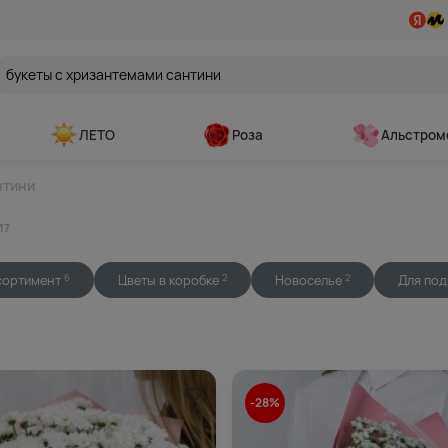
ЛЕТО
Роза
Альстром
нтини
17
сортимент
Цветы в коробке
Новоселье
Для по
6
2
2
-28%