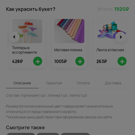
Как украсить букет?
Итого:
1920
₽
Топперы в
Матовая пленка
Лента атласная
ассортименте
+
+
+
428₽
1005₽
263₽
Описание
Гарантия
Оплата
Доставка
Состав: гортензия 1 шт., пленка 1 шт., лента 1 шт.
Размер бутонов и реальный цвет товара может незначительно
отличаться от представленного на фото.
*Указанные цены действуют при оформлении заказа на сайте.
Смотрите также