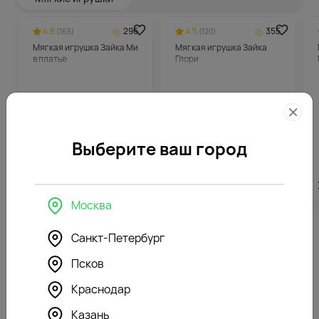
4.8
296
4.5
355
(165)
(120)
Мягкая игрушка Зайка Ми
Мягкая игрушка Зайка
в платье
Глори
Выберите ваш город
5912
₽
7082
₽
Москва
Санкт-Петербург
Похожие товары
Псков
Краснодар
4.9
102
4.5
96
(198)
(331)
Букет цветов Жемчужина
Букет цветов Нежный
Казань
моря
возраст