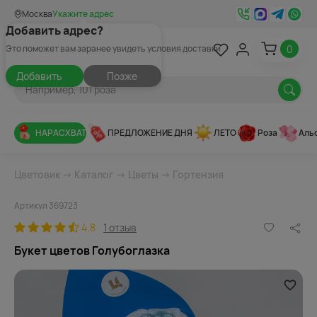
Москва
Укажите адрес
Добавить адрес?
0
Это поможет вам заранее увидеть условия доставки
Добавить
Позже
НАРАСХВАТ
ПРЕДЛОЖЕНИЕ ДНЯ
ЛЕТО
Роза
Аль
Цветовик
→
Каталог
→
Цветы
→
Гортензия
Артикул 369723
4.8
1 отзыв
Букет цветов Голубоглазка