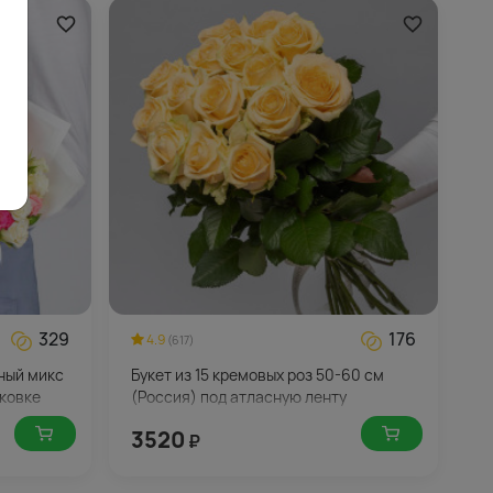
329
176
4.9
(617)
жный микс
Букет из 15 кремовых роз 50-60 см
аковке
(Россия) под атласную ленту
3520
₽