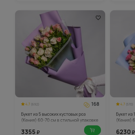
168
4.7
4.7
(692)
(570)
Букет из 5 высоких кустовых роз
Букет из 
(Кения) 60-70 см в стильной упаковке
(Кения) 
стильной
3355
6230
₽
₽