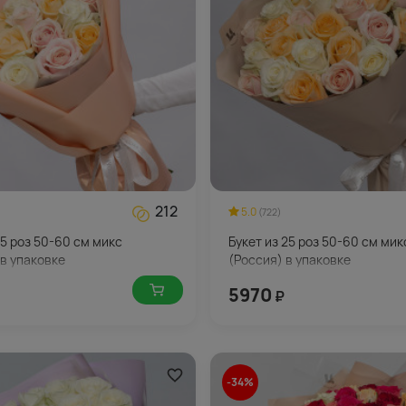
212
5.0
(722)
15 роз 50-60 см микс
Букет из 25 роз 50-60 см мик
 в упаковке
(Россия) в упаковке
5970
₽
-34%