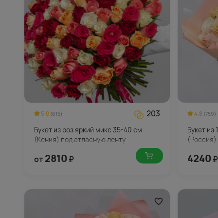
203
5.0
4.8
(615)
(759)
Букет из роз яркий микс 35-40 см
Букет из 
(Кения) под атласную ленту
(Россия)
2810
4240
от
₽
₽