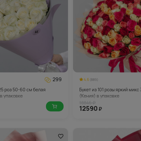
299
4.6
(889)
25 роз 50-60 см белая
Букет из 101 розы яркий микс
 в упаковке
(Кения) в упаковке
18846 ₽
12590
₽