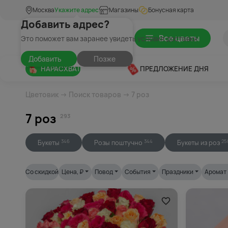
Москва
Укажите адрес
Магазины
Бонусная карта
Добавить адрес?
Все цветы
Это поможет вам заранее увидеть условия доставки
Добавить
Позже
НАРАСХВАТ
ПРЕДЛОЖЕНИЕ ДНЯ
Цветовик
→
Поиск товаров
→ 7 роз
7 роз
293
Букеты
Розы поштучно
Букеты из роз
346
344
25
Со скидкой
Цена
, ₽
Повод
События
Праздники
Аромат