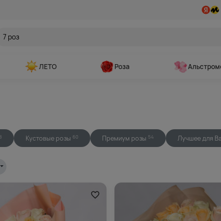
ЛЕТО
Роза
Альстром
Кустовые розы
Премиум розы
Лучшее для В
8
60
54