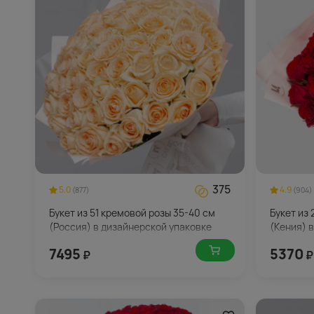
375
5.0
4.9
(877)
(904)
Букет из 51 кремовой розы 35-40 см
Букет из 
(Россия) в дизайнерской упаковке
(Кения) 
7495
5370
₽
₽