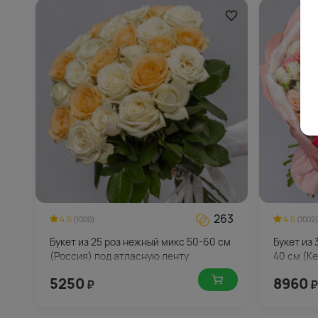
263
4.6
4.6
(1000)
(1002)
Букет из 25 роз нежный микс 50-60 см
Букет из
(Россия) под атласную ленту
40 см (К
5250
8960
₽
₽