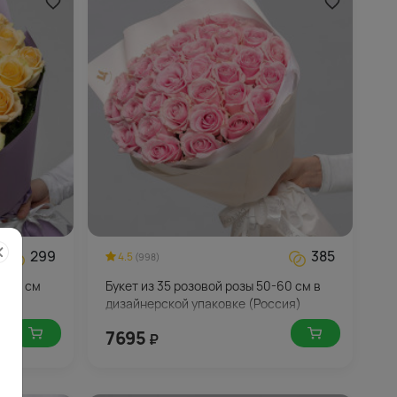
299
385
4.5
(998)
0-60 см
Букет из 35 розовой розы 50-60 см в
дизайнерской упаковке (Россия)
7695
₽