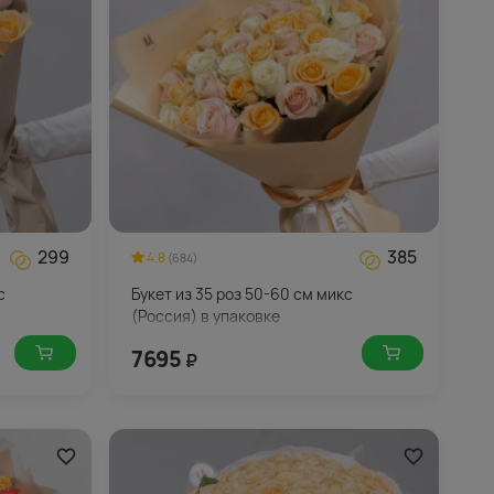
299
385
4.8
(684)
с
Букет из 35 роз 50-60 см микс
(Россия) в упаковке
7695
₽