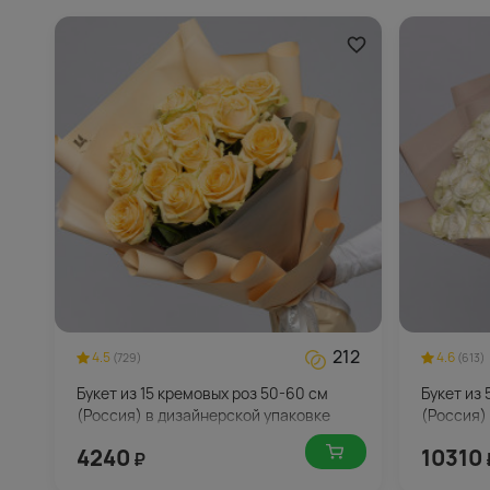
212
4.5
4.6
(729)
(613)
Букет из 15 кремовых роз 50-60 см
Букет из 
(Россия) в дизайнерской упаковке
(Россия)
4240
10310
₽