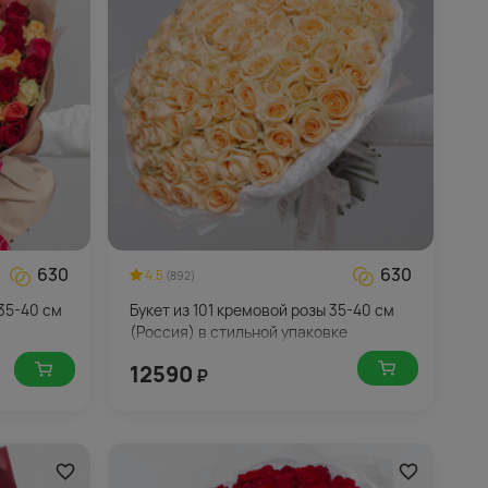
630
630
4.5
(892)
 35-40 см
Букет из 101 кремовой розы 35-40 см
(Россия) в стильной упаковке
12590
₽