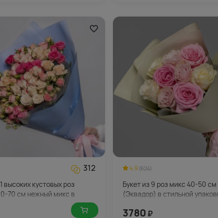
312
4.9
(624)
11 высоких кустовых роз
Букет из 9 роз микс 40-50 см
60-70 см нежный микс в
(Эквадор) в стильной упаков
 упаковке
3780
₽