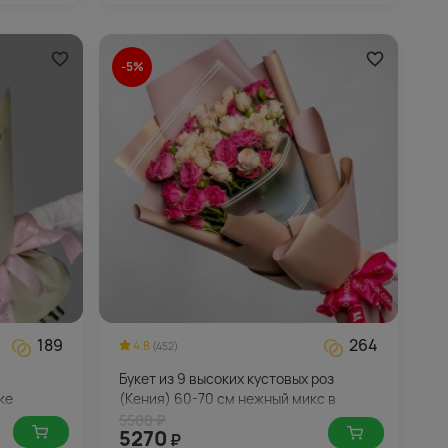
-5%
189
264
4.8
(452)
Букет из 9 высоких кустовых роз
ке
(Кения) 60-70 см нежный микс в
стильной упаковке
5500 ₽
5270
₽