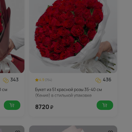
343
436
4.9
(754)
0 см
Букет из 51 красной розы 35-40 см
(Кения) в стильной упаковке
8720
₽