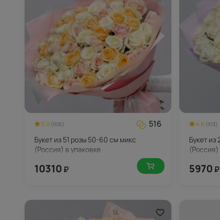
516
5.0
4.6
(906)
(913)
Букет из 51 розы 50-60 см микс
Букет из 
(Россия) в упаковке
(Россия)
10310
5970
₽
₽