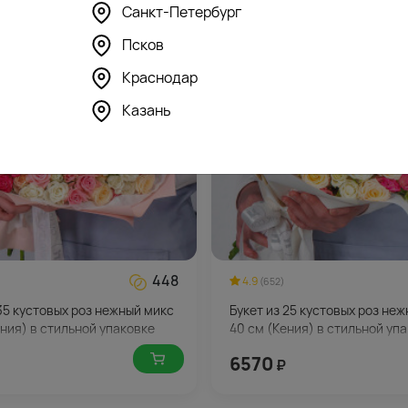
Санкт-Петербург
Псков
Краснодар
Казань
448
4.9
(652)
 35 кустовых роз нежный микс
Букет из 25 кустовых роз не
ения) в стильной упаковке
40 см (Кения) в стильной уп
6570
₽