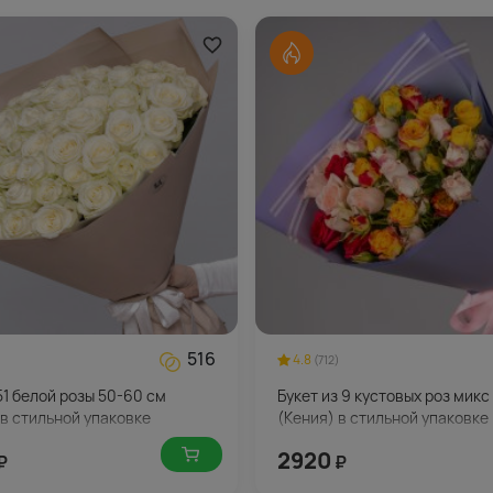
516
4.8
(712)
51 белой розы 50-60 см
Букет из 9 кустовых роз микс
 в стильной упаковке
(Кения) в стильной упаковке
2920
₽
₽