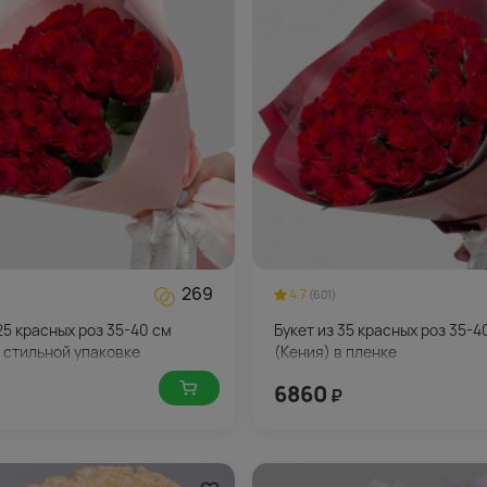
269
4.7
(601)
25 красных роз 35-40 см
Букет из 35 красных роз 35-4
в стильной упаковке
(Кения) в пленке
6860
₽