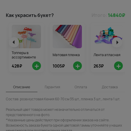
Как украсить букет?
Итого:
14840
₽
Топперы в
Матовая пленка
Лента атласная
ассортименте
+
+
+
428₽
1005₽
263₽
Описание
Гарантия
Оплата
Доставка
Состав: роза кустовая Кения 60-70 см 35 шт., пленка 3 шт., лента 1 шт.
Реальный цвет товара может незначительно отличаться от
представленного на фото.
*Указанные цены действуют при оформлении заказа на сайте.
Возможность заказа букета одной цветовой гаммы уточняйте у наших
менеджеров при подтверждении заказа.