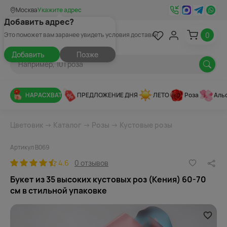
Москва
Укажите адрес
Добавить адрес?
0
Это поможет вам заранее увидеть условия доставки
Добавить
Позже
НАРАСХВАТ
ПРЕДЛОЖЕНИЕ ДНЯ
ЛЕТО
Роза
Аль
Цветовик
→
Каталог
→
Розы
→
Кустовые розы
Артикул В069
4.6
0 отзывов
Букет из 35 высоких кустовых роз (Кения) 60-70
см в стильной упаковке