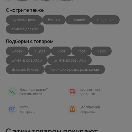
Смотрите также
Кустовые розы
Букеты
Юбилей
Свидание
Лучшее для Вас
Подборки с товаром
3 розы
35 роз
5 роз
7 роз
9 роз
Букет из роз 60 см
Букеты из роз 70 см
Высокие букеты
Кенийские розы / розы кения
Нашли дешевле?
Бесплатная
Снизим цену!
доставка
Фото
Бесплатная
контроль
открытка
С этим товаром покупают