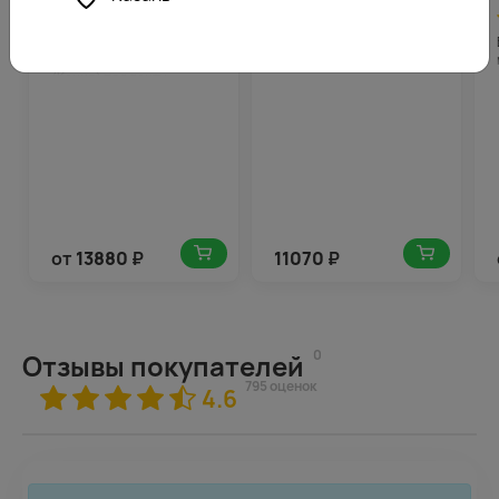
4.8
694
4.7
554
(164)
(166)
Букет из кустовых роз
Букет цветов Красота
яркий микс 60-70 см
души
(Кения) под ленту
от
13880
₽
11070
₽
0
Отзывы покупателей
795 оценок
4.6