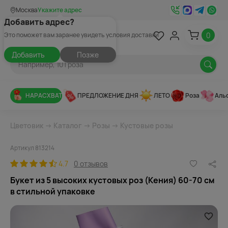
Москва
Укажите адрес
Добавить адрес?
0
Это поможет вам заранее увидеть условия доставки
Добавить
Позже
НАРАСХВАТ
ПРЕДЛОЖЕНИЕ ДНЯ
ЛЕТО
Роза
Аль
Цветовик
→
Каталог
→
Розы
→
Кустовые розы
Артикул 813214
4.7
0 отзывов
Букет из 5 высоких кустовых роз (Кения) 60-70 см
в стильной упаковке