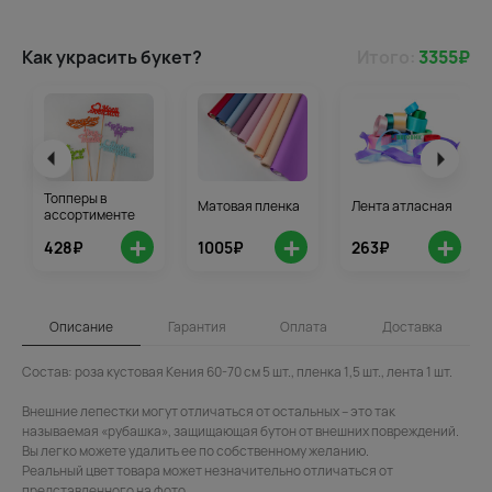
Как украсить букет?
Итого:
3355
₽
Топперы в
Матовая пленка
Лента атласная
ассортименте
+
+
+
428₽
1005₽
263₽
Описание
Гарантия
Оплата
Доставка
Состав: роза кустовая Кения 60-70 см 5 шт., пленка 1,5 шт., лента 1 шт.
Внешние лепестки могут отличаться от остальных – это так
называемая «рубашка», защищающая бутон от внешних повреждений.
Вы легко можете удалить ее по собственному желанию.
Реальный цвет товара может незначительно отличаться от
представленного на фото.