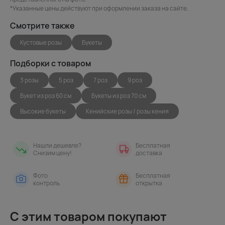
*Указанные цены действуют при оформлении заказа на сайте.
Смотрите также
Кустовые розы
Букеты
Подборки с товаром
3 розы
5 роз
7 роз
9 роз
Букет из роз 60 см
Букеты из роз 70 см
Высокие букеты
Кенийские розы / розы кения
Нашли дешевле?
Бесплатная
Снизим цену!
доставка
Фото
Бесплатная
контроль
открытка
С этим товаром покупают