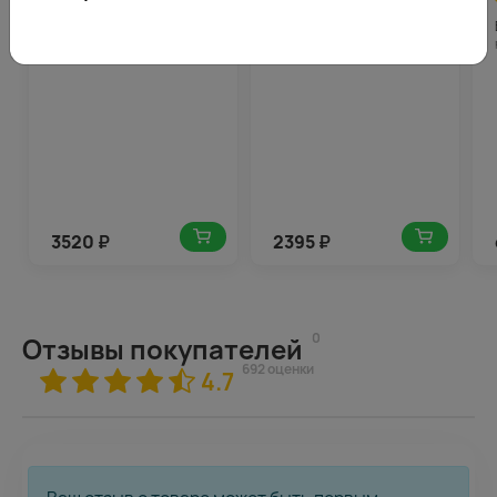
5.0
176
4.5
120
(345)
(676)
Букет цветов Нежная аура
Букет из 3 высоких
кустовых роз (Кения) 60-
70 см в стильной упаковке
3520
₽
2395
₽
0
Отзывы покупателей
692 оценки
4.7