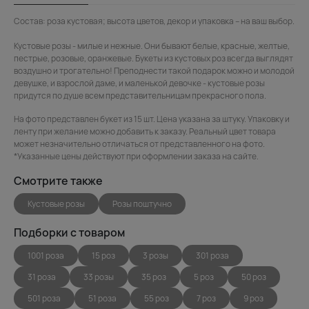
Состав: роза кустовая; высота цветов, декор и упаковка – на ваш выбор.
Кустовые розы - милые и нежные. Они бывают белые, красные, желтые,
пестрые, розовые, оранжевые. Букеты из кустовых роз всегда выглядят
воздушно и трогательно! Преподнести такой подарок можно и молодой
девушке, и взрослой даме, и маленькой девочке - кустовые розы
придутся по душе всем представительницам прекрасного пола.
На фото представлен букет из 15 шт. Цена указана за штуку. Упаковку и
ленту при желание можно добавить к заказу. Реальный цвет товара
может незначительно отличаться от представленного на фото.
*Указанные цены действуют при оформлении заказа на сайте.
Смотрите также
Кустовые розы
Розы поштучно
Подборки с товаром
1001 роза
15 роз
3 розы
301 роза
31 роза
33 розы
35 роз
5 роз
50 роз
501 роза
51 роза
55 роз
7 роз
9 роз