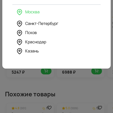
Мягкие игрушки
Москва
4.6
263
4.9
350
(165)
(127)
Санкт-Петербург
Мягкая игрушка Зайка Ми
Мягкая игрушка
с голубым бантом
Бегемотик розовый
Псков
Краснодар
Казань
5247
₽
6988
₽
Похожие товары
4.8
17
5.0
12
(951)
(1009)