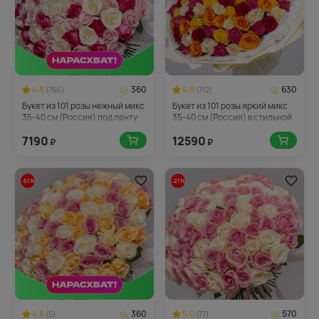
4.8
360
4.9
630
(756)
(712)
Букет из 101 розы нежный микс
Букет из 101 розы яркий микс
35-40 см (Россия) под ленту
35-40 см (Россия) в стильной
упаковке
7190
12590
₽
₽
-51%
-21%
4.8
360
5.0
570
(5)
(77)