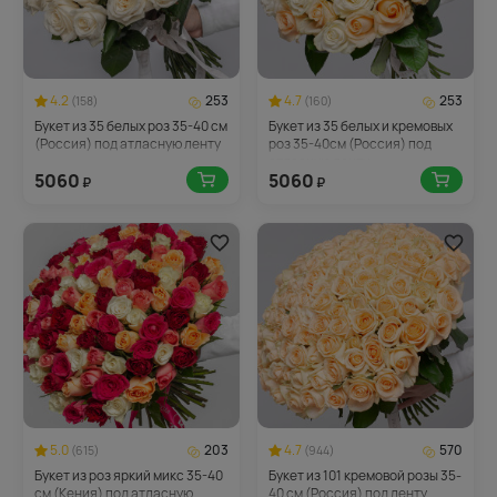
4.2
253
4.7
253
(158)
(160)
Букет из 35 белых роз 35-40 см
Букет из 35 белых и кремовых
(Россия) под атласную ленту
роз 35-40см (Россия) под
атласную ленту
5060
5060
₽
₽
5.0
203
4.7
570
(615)
(944)
Букет из роз яркий микс 35-40
Букет из 101 кремовой розы 35-
см (Кения) под атласную
40 см (Россия) под ленту