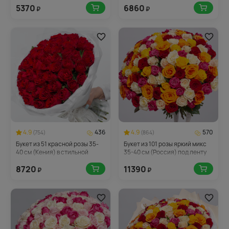
5370
6860
₽
₽
4.9
436
4.9
570
(754)
(864)
Букет из 51 красной розы 35-
Букет из 101 розы яркий микс
40 см (Кения) в стильной
35-40 см (Россия) под ленту
упаковке
8720
11390
₽
₽