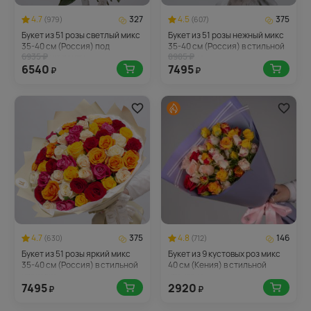
4.7
327
4.5
375
(979)
(607)
Букет из 51 розы светлый микс
Букет из 51 розы нежный микс
35-40 см (Россия) под
35-40 см (Россия) в стильной
6935 ₽
8985 ₽
атласную ленту
упаковке
6540
7495
₽
₽
4.7
375
4.8
146
(630)
(712)
Букет из 51 розы яркий микс
Букет из 9 кустовых роз микс
35-40 см (Россия) в стильной
40 см (Кения) в стильной
упаковке
упаковке
7495
2920
₽
₽