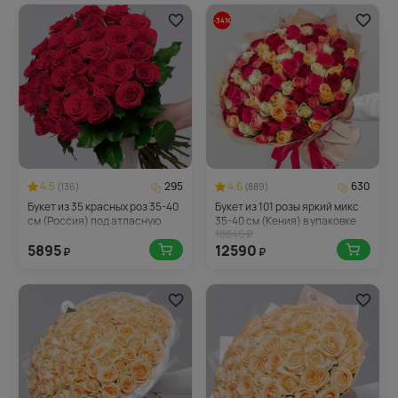
-34%
4.5
295
4.6
630
(136)
(889)
Букет из 35 красных роз 35-40
Букет из 101 розы яркий микс
см (Россия) под атласную
35-40 см (Кения) в упаковке
18846 ₽
ленту
5895
12590
₽
₽