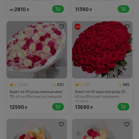
ленту
2810
11390
от
₽
₽
-26%
4.7
630
5.0
685
(675)
(2)
Букет из 101 розы нежный микс
Букет из 101 красной розы 35-
35-40 см (Россия) в стильной
40 см (Россия) под ленту
18268 ₽
упаковке
12590
13690
₽
₽