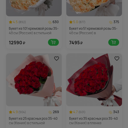
4.5
630
5.0
375
(892)
(877)
Букет из 101 кремовой розы 35-
Букет из 51 кремовой розы 35-
40 см (Россия) в стильной
40 см (Россия) в
упаковке
дизайнерской упаковке
12590
7495
₽
₽
4.9
269
4.7
343
(904)
(601)
Букет из 25 красных роз 35-40
Букет из 35 красных роз 35-40
см (Кения) в стильной
см (Кения) в пленке
упаковке