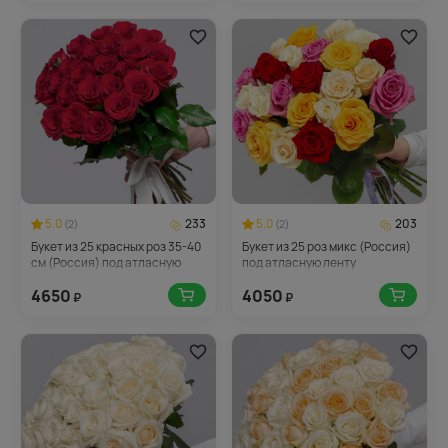
5.0
233
5.0
203
(2)
(2)
Букет из 25 красных роз 35-40
Букет из 25 роз микс (Россия)
см (Россия) под атласную
под атласную ленту
ленту
4650
4050
₽
₽