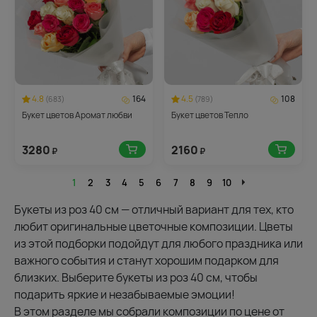
4.8
164
4.5
108
(683)
(789)
Букет цветов Аромат любви
Букет цветов Тепло
3280
2160
₽
₽
1
2
3
4
5
6
7
8
9
10
Букеты из роз 40 см — отличный вариант для тех, кто
любит оригинальные цветочные композиции. Цветы
из этой подборки подойдут для любого праздника или
важного события и станут хорошим подарком для
близких. Выберите букеты из роз 40 см, чтобы
подарить яркие и незабываемые эмоции!
В этом разделе мы собрали композиции по цене от