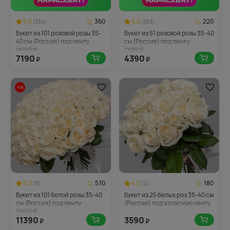
5.0
360
5.0
220
(334)
(453)
Букет из 101 розовой розы 35-
Букет из 51 розовой розы 35-40
40 см (Россия) под ленту
см (Россия) под ленту
14410 ₽
7490 ₽
7190
4390
₽
₽
-1%
5.0
570
4.5
180
(3)
(2)
Букет из 101 белой розы 35-40
Букет из 25 белых роз 35-40 см
см (Россия) под ленту
(Россия) под атласную ленту
11450 ₽
11390
3590
₽
₽