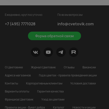
Ежедневно, круглосуточно
По всем вопросам
+7 (495) 7771028
info@cvetovik.com
Форма обратной связи
О Цветовике
Журнал Цветовик
Отзывы
Вакансии
Адреса магазинов
Год в цветах - правила проведения акции
Контакты
Корпоративным клиентам
Условия доставки
Варианты оплаты
Гарантия качества
Франшиза Цветовик
Уход за цветами
Правила акции - Букет добра
Каталог
Новости и акции