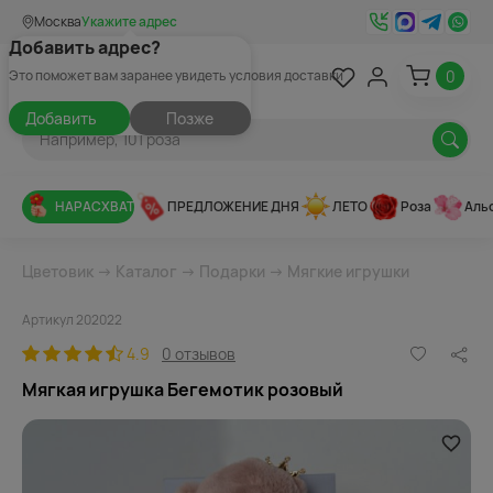
Москва
Укажите адрес
Добавить адрес?
0
Это поможет вам заранее увидеть условия доставки
Добавить
Позже
НАРАСХВАТ
ПРЕДЛОЖЕНИЕ ДНЯ
ЛЕТО
Роза
Аль
Цветовик
→
Каталог
→
Подарки
→
Мягкие игрушки
Артикул 202022
4.9
0 отзывов
Мягкая игрушка Бегемотик розовый