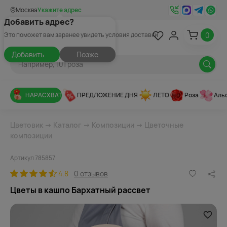
Москва
Укажите адрес
Добавить адрес?
0
Это поможет вам заранее увидеть условия доставки
Добавить
Позже
НАРАСХВАТ
ПРЕДЛОЖЕНИЕ ДНЯ
ЛЕТО
Роза
Аль
Цветовик
→
Каталог
→
Композиции
→
Цветочные
композиции
Артикул 785857
4.8
0 отзывов
Цветы в кашпо Бархатный рассвет