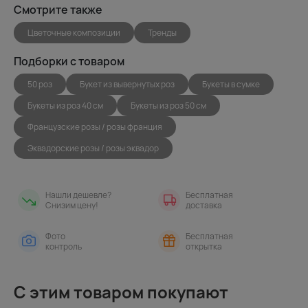
Смотрите также
Цветочные композиции
Тренды
Подборки с товаром
50 роз
Букет из вывернутых роз
Букеты в сумке
Букеты из роз 40 см
Букеты из роз 50 см
Французские розы / розы франция
Эквадорские розы / розы эквадор
Нашли дешевле?
Бесплатная
Снизим цену!
доставка
Фото
Бесплатная
контроль
открытка
С этим товаром покупают