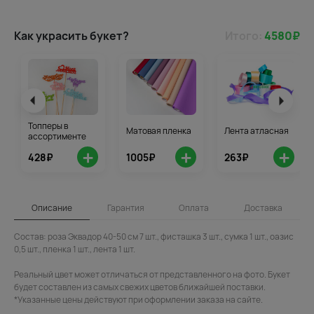
Как украсить букет?
Итого:
4580
₽
Топперы в
Матовая пленка
Лента атласная
ассортименте
+
+
+
428₽
1005₽
263₽
Описание
Гарантия
Оплата
Доставка
Состав: роза Эквадор 40-50 см 7 шт., фисташка 3 шт., сумка 1 шт., оазис
0,5 шт., пленка 1 шт., лента 1 шт.
Реальный цвет может отличаться от представленного на фото. Букет
будет составлен из самых свежих цветов ближайшей поставки.
*Указанные цены действуют при оформлении заказа на сайте.