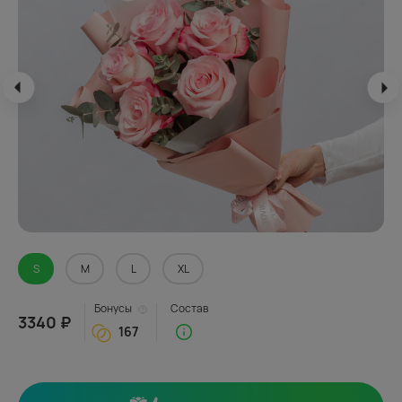
S
M
L
XL
Бонусы
Состав
3340 ₽
167