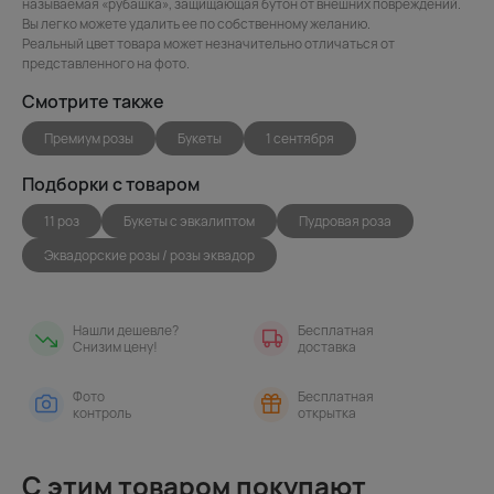
называемая «рубашка», защищающая бутон от внешних повреждений.
Вы легко можете удалить ее по собственному желанию.
Реальный цвет товара может незначительно отличаться от
представленного на фото.
Смотрите также
Премиум розы
Букеты
1 сентября
Подборки с товаром
11 роз
Букеты с эвкалиптом
Пудровая роза
Эквадорские розы / розы эквадор
Нашли дешевле?
Бесплатная
Снизим цену!
доставка
Фото
Бесплатная
контроль
открытка
С этим товаром покупают