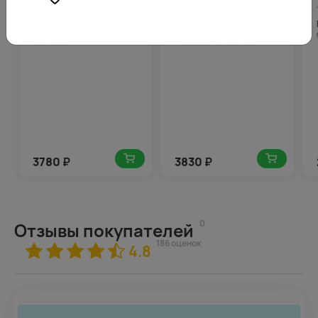
4.9
189
4.7
192
(624)
(168)
Букет из 9 роз микс 40-50
Букет из красных роз
см (Эквадор) в стильной
премиум 70-80 см
упаковке
(Эквадор) под ленту
3780
₽
3830
₽
0
Отзывы покупателей
186 оценок
4.8