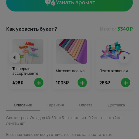
Узнать аромат
Как украсить букет?
Итого:
3340
₽
Топперы в
Матовая пленка
Лента атласная
ассортименте
+
+
+
428₽
1005₽
263₽
Описание
Гарантия
Оплата
Доставка
Состав: роза Эквадор 40-50 см 5 шт., эвкалипт 0,2 шт., пленка 2 шт.,
лента 2 шт.
Внешние лепестки могут отличаться от остальных – это так