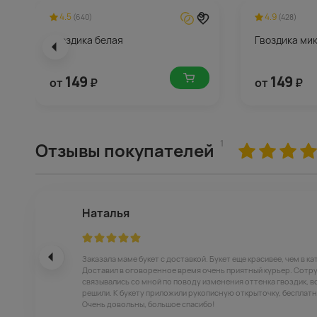
9
4.5
4.9
(640)
(428)
Гвоздика белая
Гвоздика ми
149
149
от
₽
от
₽
1
Отзывы покупателей
Наталья
Заказала маме букет с доставкой. Букет еще красивее, чем в ка
Доставил в оговоренное время очень приятный курьер. Сотр
связывались со мной по поводу изменения оттенка гвоздик, в
решили. К букету приложили рукописную открыточку, бесплатн
Очень довольны, большое спасибо!