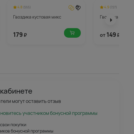
9
4.8
4.9
(555)
(727)
Гвоздика кустовая микс
Гвоздика красна
179
149
₽
от
₽
 кабинете
тели могут оставить отзыв
ановитесь участником бонусной программы
 свои покупки
ников бонусной программы