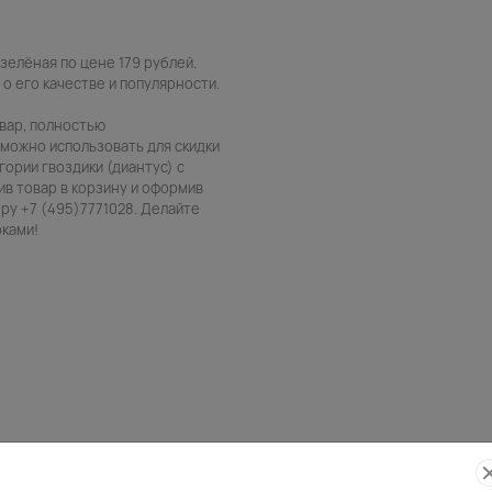
зелёная по цене 179 рублей.
 о его качестве и популярности.
овар, полностью
 можно использовать для скидки
гории гвоздики (диантус) с
ив товар в корзину и оформив
ру +7 (495)7771028. Делайте
рками!
Фото
Беспла