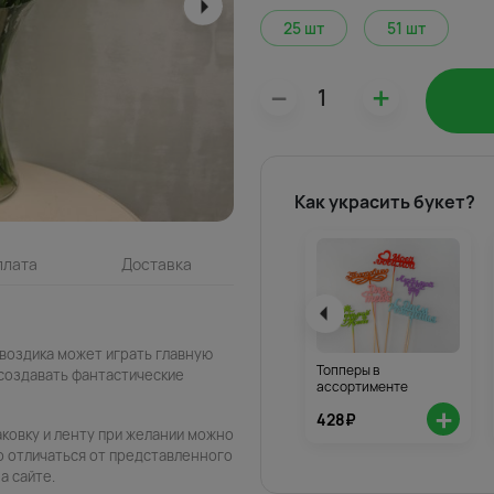
25 шт
51 шт
–
+
Как украсить букет?
плата
Доставка
воздика может играть главную
Топперы в
 создавать фантастические
ассортименте
+
428₽
паковку и ленту при желании можно
о отличаться от представленного
а сайте.