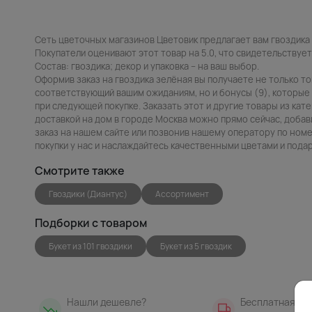
Сеть цветочных магазинов Цветовик предлагает вам гвоздика 
Покупатели оценивают этот товар на 5.0, что свидетельствует
Состав: гвоздика; декор и упаковка – на ваш выбор.
Оформив заказ на гвоздика зелёная вы получаете не только т
соответствующий вашим ожиданиям, но и бонусы (9), которые
при следующей покупке. Заказать этот и другие товары из кате
доставкой на дом в городе Москва можно прямо сейчас, добав
заказ на нашем сайте или позвонив нашему оператору по номе
покупки у нас и наслаждайтесь качественными цветами и пода
Смотрите также
Гвоздики (Диантус)
Ассортимент
Подборки с товаром
Букет из 101 гвоздики
Букет из 5 гвоздик
Нашли дешевле?
Бесплатная