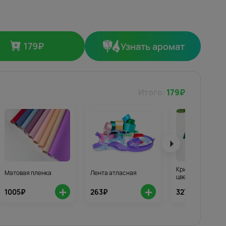
179
₽
Узнать аромат
Итого:
179
₽
Кризал для стой
Матовая пленка
Лента атласная
цветов 3шт.
+
+
1005₽
263₽
327₽