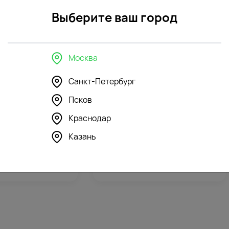
контроль
открытк
Выберите ваш город
Москва
Санкт-Петербург
Псков
296
296
Краснодар
4.3
(146)
шка Зайка Ми в
Мягкая игрушка Зайка Ми в
Казань
афане
желтом комбинезоне
5912
₽