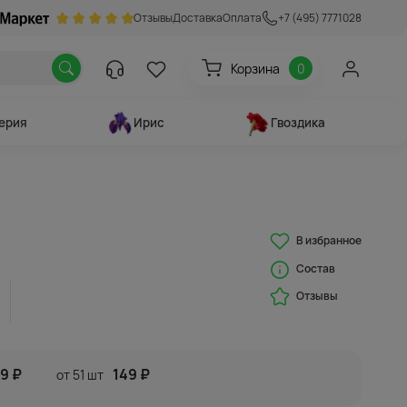
Отзывы
Доставка
Оплата
+7 (495) 7771028
Корзина
0
ерия
Ирис
Гвоздика
В избранное
Состав
Отзывы
9 ₽
149 ₽
от 51 шт