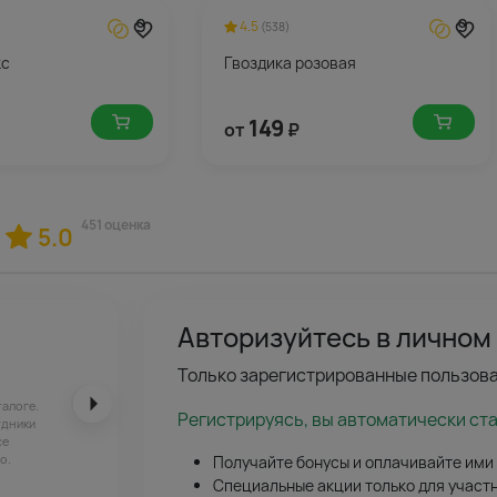
9
9
4.5
(538)
кс
Гвоздика розовая
149
от
₽
451 оценка
5.0
Авторизуйтесь в личном
Только зарегистрированные пользова
талоге.
Регистрируясь, вы автоматически ст
удники
се
о.
Получайте бонусы и оплачивайте ими
Специальные акции только для участ