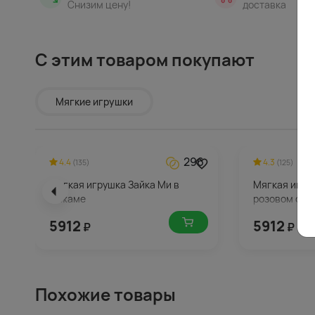
Снизим цену!
доставка
С этим товаром покупают
Мягкие игрушки
296
4.4
4.3
(135)
(125)
Мягкая игрушка Зайка Ми в
Мягкая игру
пижаме
розовом сар
5912
5912
₽
₽
Похожие товары