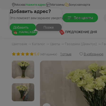
Москва
Укажите адрес
Магазины
Бонусная карта
Добавить адрес?
Все цветы
Это поможет вам заранее увидеть условия доставки
Добавить
Позже
НАРАСХВАТ
ПРЕДЛОЖЕНИЕ ДНЯ
Цветовик
→
Каталог
→
Цветы
→
Гвоздики (Диантус)
→ Гв
5.0
1 отзыв
В избранное
(451 оценка)