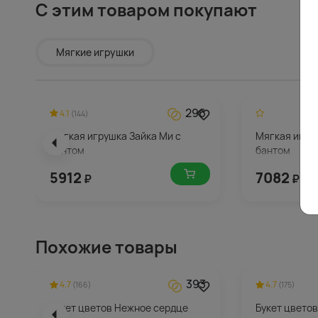
С этим товаром покупают
Мягкие игрушки
296
4.1
(144)
Мягкая игрушка Зайка Ми с
Мягкая игру
бантом
бантом
5912
7082
₽
₽
Похожие товары
393
4.7
4.7
(166)
(175)
Букет цветов Нежное сердце
Букет цветов