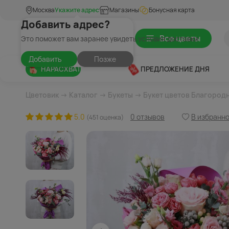
Москва
Укажите адрес
Магазины
Бонусная карта
Добавить адрес?
Все цветы
Это поможет вам заранее увидеть условия доставки
Добавить
Позже
НАРАСХВАТ
ПРЕДЛОЖЕНИЕ ДНЯ
Цветовик
→
Каталог
→
Букеты
→ Букет цветов Благород
5.0
0 отзывов
В избранн
(451 оценка)