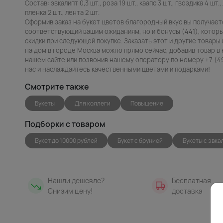
Состав: эвкалипт 0,3 шт., роза 19 шт., каапс 3 шт., гвоздика 4 шт.,
пленка 2 шт., лента 2 шт.
Оформив заказ на букет цветов благородный вкус вы получает
соответствующий вашим ожиданиям, но и бонусы (441), котор
скидки при следующей покупке. Заказать этот и другие товары 
на дом в городе Москва можно прямо сейчас, добавив товар в 
нашем сайте или позвонив нашему оператору по номеру +7 (49
нас и наслаждайтесь качественными цветами и подарками!
Смотрите также
Букеты
Для коллеги
Повышение
Подборки с товаром
Букет до 10000 рублей
Букет с брунией
Букеты с эвк
Нашли дешевле?
Бесплатная
Снизим цену!
доставка