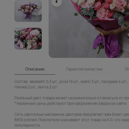
Описание
Гарантия качества
О
Состав: эвкалипт 0,3 шт., роза 19 шт., каапс 3 шт., гвоздика 4 шт.,
пленка 2 шт., лента 2 шт.
Реальный цвет товара может незначительно отличаться от пр
*Указанные цены действуют при оформлении заказа на сайте.
Сеть цветочных магазинов Цветовик предлагает вам букет цв
8810 рублей. Покупатели оценивают этот товар на 5.0, что сви
популярности.