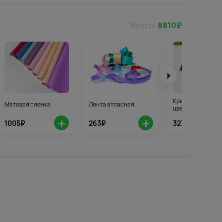
Итого:
8810
₽
Кризал для стой
Матовая пленка
Лента атласная
цветов 3шт.
+
+
1005₽
263₽
327₽