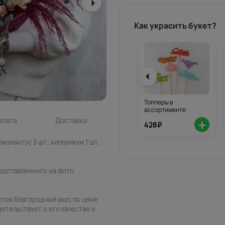
Как украсить букет?
Топперы в
ассортименте
+
плата
Доставка
428₽
 лизиантус 3 шт., хиперикум 1 шт.,
едставленного на фото.
етов благородный вкус по цене
детельствует о его качестве и