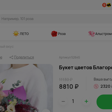
ЛЕТО
Роза
Альстром
ный вкус
ое
Поделиться
Артикул 52645
Букет цветов Благор
11130 ₽
Ваша выго
8810 ₽
2320 
–
+