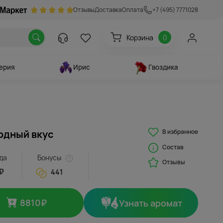
Отзывы
Доставка
Оплата
+7 (495) 7771028
Корзина
0
ерия
Ирис
Гвоздика
В избранное
одный вкус
Состав
да
Бонусы
Отзывы
₽
441
8810
₽
Узнать аромат