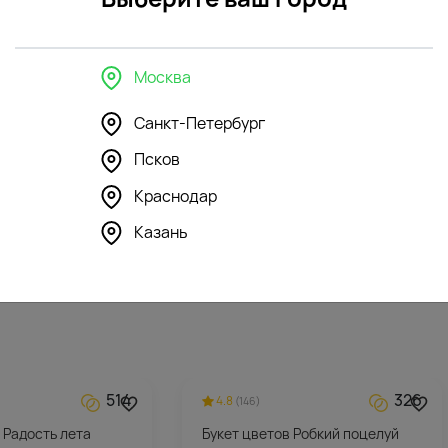
Москва
Санкт-Петербург
355
296
Псков
4.3
(125)
шка Мишка Дэнни с
Мягкая игрушка Зайка Ми в
Краснодар
розовом сарафане
Казань
5912
₽
514
326
4.8
(146)
 Радость лета
Букет цветов Робкий поцелуй