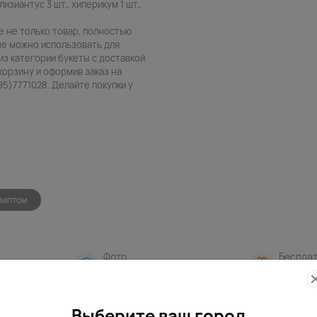
 лизиантус 3 шт., хиперикум 1 шт.,
е не только товар, полностью
ые можно использовать для
из категории букеты с доставкой
корзину и оформив заказ на
5)7771028. Делайте покупки у
алиптом
Фото
Беспла
контроль
открытк
Выберите ваш город