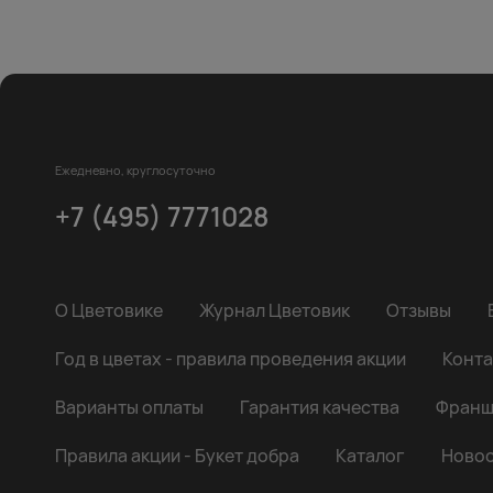
Ежедневно, круглосуточно
+7 (495) 7771028
О Цветовике
Журнал Цветовик
Отзывы
Год в цветах - правила проведения акции
Конта
Варианты оплаты
Гарантия качества
Франш
Правила акции - Букет добра
Каталог
Новос