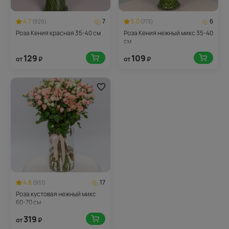
4.7
7
5.0
6
(929)
(773)
Роза Кения красная 35-40 см
Роза Кения нежный микс 35-40
см
129
109
от
₽
от
₽
4.8
17
(951)
Роза кустовая нежный микс
60-70 см
319
от
₽