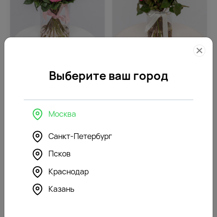
4.7
12
4.7
12
(578)
(751)
Выберите ваш город
Роза Эквадор розовая
Роза Эквадор микс
239
239
от
₽
от
₽
Москва
Санкт-Петербург
Псков
Краснодар
Казань
4.8
9
4.7
7
(904)
(795)