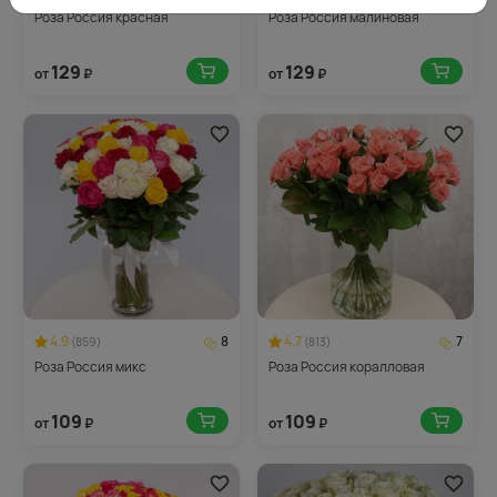
Роза Россия красная
Роза Россия малиновая
129
129
от
₽
от
₽
4.9
8
4.7
7
(859)
(813)
Роза Россия микс
Роза Россия коралловая
109
109
от
₽
от
₽