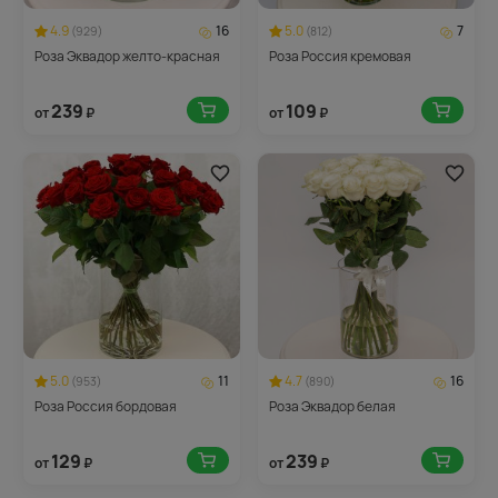
4.9
16
5.0
7
(929)
(812)
Роза Эквадор желто-красная
Роза Россия кремовая
239
109
от
₽
от
₽
5.0
11
4.7
16
(953)
(890)
Роза Россия бордовая
Роза Эквадор белая
129
239
от
₽
от
₽