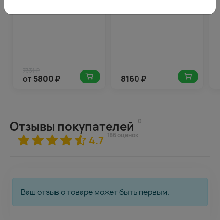
7331 ₽
от
5800
₽
8160
₽
0
Отзывы покупателей
186 оценок
4.7
Ваш отзыв о товаре может быть первым.