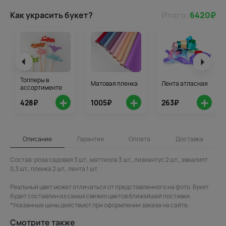
Как украсить букет?
Итого:
6420
₽
Топперы в
Матовая пленка
Лента атласная
ассортименте
+
+
+
428₽
1005₽
263₽
Описание
Гарантия
Оплата
Доставка
Состав: роза садовая 3 шт., маттиола 3 шт., лизиантус 2 шт., эвкалипт
0,3 шт., пленка 2 шт., лента 1 шт.
Реальный цвет может отличаться от представленного на фото. Букет
будет составлен из самых свежих цветов ближайшей поставки.
*Указанные цены действуют при оформлении заказа на сайте.
Смотрите также