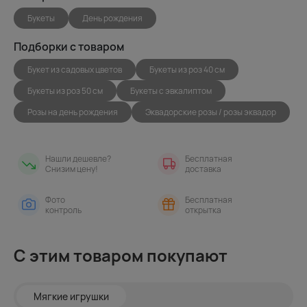
Букеты
День рождения
Подборки с товаром
Букет из садовых цветов
Букеты из роз 40 см
Букеты из роз 50 см
Букеты с эвкалиптом
Розы на день рождения
Эквадорские розы / розы эквадор
Нашли дешевле?
Бесплатная
Снизим цену!
доставка
Фото
Бесплатная
контроль
открытка
С этим товаром покупают
Мягкие игрушки