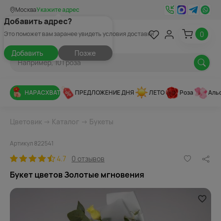
Москва
Укажите адрес
Добавить адрес?
0
Это поможет вам заранее увидеть условия доставки
Добавить
Позже
НАРАСХВАТ
ПРЕДЛОЖЕНИЕ ДНЯ
ЛЕТО
Роза
Аль
Цветовик
→
Каталог
→
Букеты
Артикул 822541
4.7
0 отзывов
Букет цветов Золотые мгновения