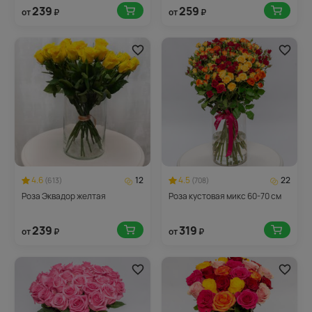
239
259
от
₽
от
₽
4.6
12
4.5
22
(613)
(708)
Роза Эквадор желтая
Роза кустовая микс 60-70 см
239
319
от
₽
от
₽