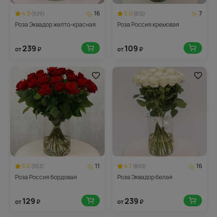
4.9
16
5.0
7
(929)
(812)
Роза Эквадор желто-красная
Роза Россия кремовая
239
109
от
₽
от
₽
5.0
11
4.7
16
(953)
(890)
Роза Россия бордовая
Роза Эквадор белая
129
239
от
₽
от
₽