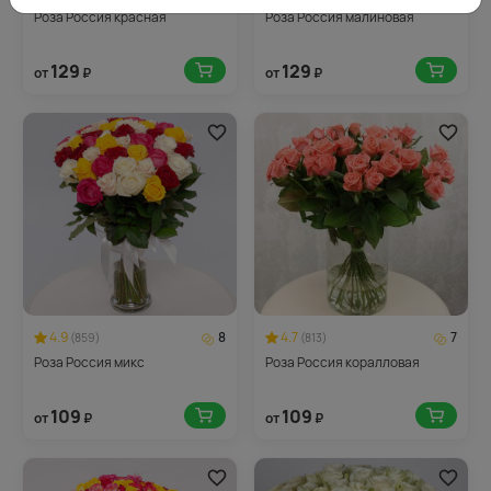
Роза Россия красная
Роза Россия малиновая
129
129
от
₽
от
₽
4.9
8
4.7
7
(859)
(813)
Роза Россия микс
Роза Россия коралловая
109
109
от
₽
от
₽