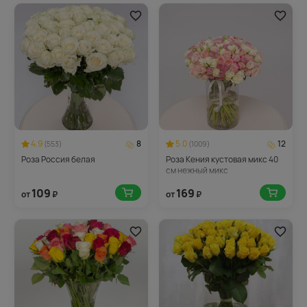
4.9
8
5.0
12
(553)
(1009)
Роза Россия белая
Роза Кения кустовая микс 40
см нежный микс
109
169
от
₽
от
₽