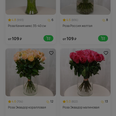
4.8
6
4.6
8
(993)
(836)
Роза Кения микс 35-40 см
Роза Россия желтая
109
109
от
₽
от
₽
4.6
12
5.0
13
(704)
(822)
Роза Эквадор коралловая
Роза Эквадор малиновая