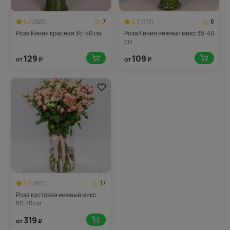
4.7
7
5.0
6
(929)
(773)
Роза Кения красная 35-40 см
Роза Кения нежный микс 35-40
см
129
109
от
₽
от
₽
4.8
17
(951)
Роза кустовая нежный микс
60-70 см
319
от
₽