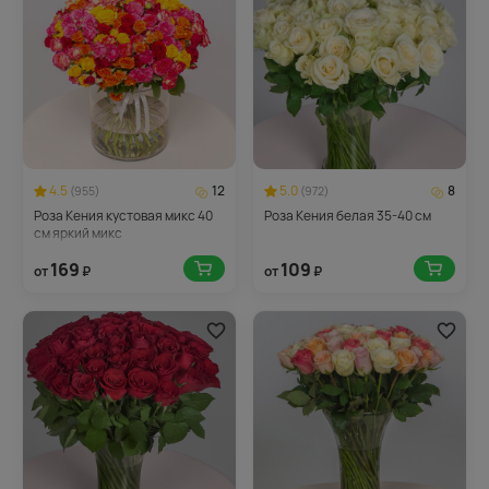
4.5
12
5.0
8
(955)
(972)
Роза Кения кустовая микс 40
Роза Кения белая 35-40 см
см яркий микс
169
109
от
₽
от
₽