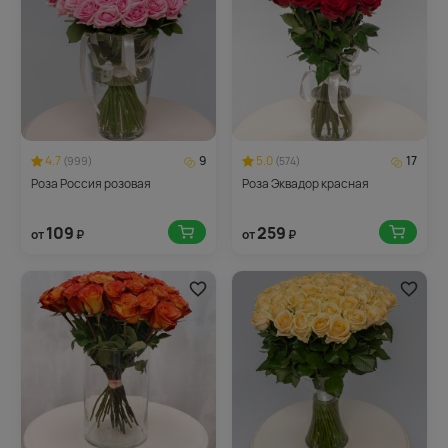
4.7
9
5.0
17
(999)
(574)
Роза Россия розовая
Роза Эквадор красная
109
259
от
₽
от
₽