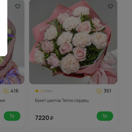
416
361
4.9
(196)
ния
Букет цветов Тепло сердец
7220
₽