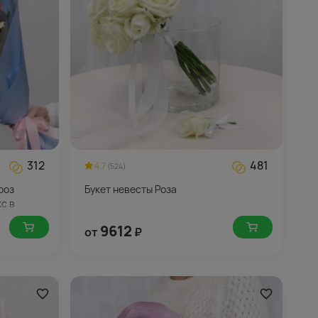
312
481
4.7
(524)
роз
Букет невесты Роза
с в
9612
от
₽