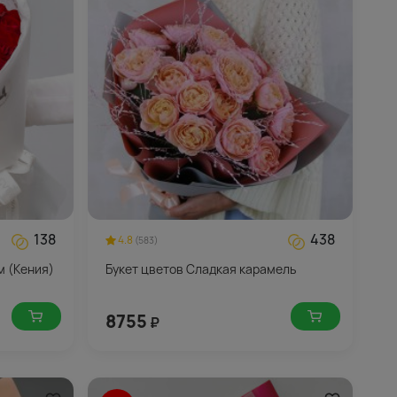
138
438
4.8
(583)
м (Кения)
Букет цветов Сладкая карамель
8755
₽