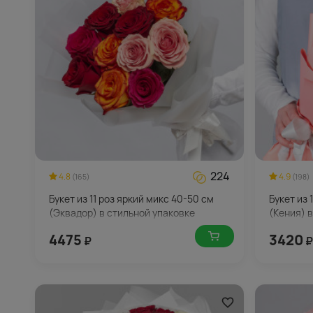
224
4.8
4.9
(165)
(198)
Букет из 11 роз яркий микс 40-50 см
Букет из 
(Эквадор) в стильной упаковке
(Кения) 
4475
3420
₽
₽