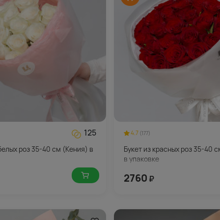
125
4.7
(177)
белых роз 35-40 см (Кения) в
Букет из красных роз 35-40 с
в упаковке
2760
₽