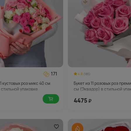
171
4.8
(185)
11 кустовых роз микс 40 см
Букет из 11 розовых роз прем
в стильной упаковке
см (Эквадор) в стильной упа
4475
₽