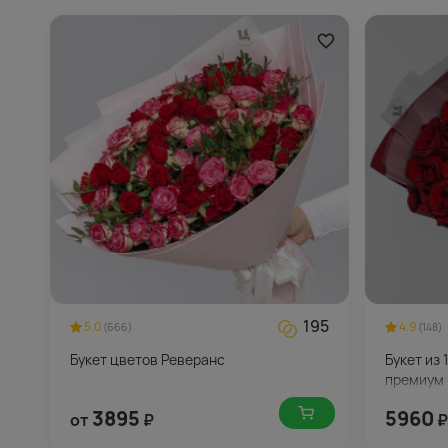
195
5.0
4.9
(666)
(148)
Букет цветов Реверанс
Букет из 
премиум 
стильной
3895
5960
от
₽
₽