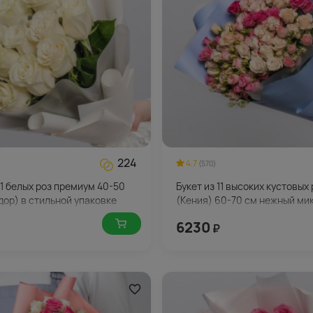
224
4.7
(570)
11 белых роз премиум 40-50
Букет из 11 высоких кустовых 
дор) в стильной упаковке
(Кения) 60-70 см нежный мик
стильной упаковке
6230
₽