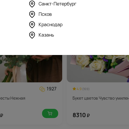
Санкт-Петербург
Псков
Краснодар
Казань
1927
4.9
(169)
весты Нежная
Букет цветов Чувство умиле
8310
₽
₽