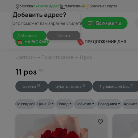
Москва
Укажите адрес
Магазины
Бонусная карта
Добавить адрес?
Все цветы
Это поможет вам заранее увидеть условия доставки
Добавить
Позже
НАРАСХВАТ
ПРЕДЛОЖЕНИЕ ДНЯ
Цветовик
→
Поиск товаров
→ 11 роз
11 роз
66
Букеты
Букеты из роз
Лучшее для Вас
68
21
21
Со скидкой
Цена
, ₽
Повод
События
Праздники
Аромат