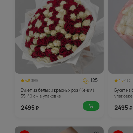
125
4.8
4.6
(190)
(190)
Букет из белых и красных роз (Кения)
Букет из 
35-40 см в упаковке
упаковке
2495
2495
₽
₽