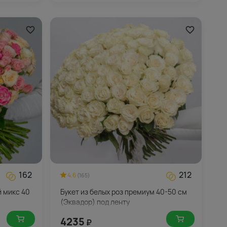
162
212
4.6
(165)
й микс 40
Букет из белых роз премиум 40-50 см
(Эквадор) под ленту
4235
₽