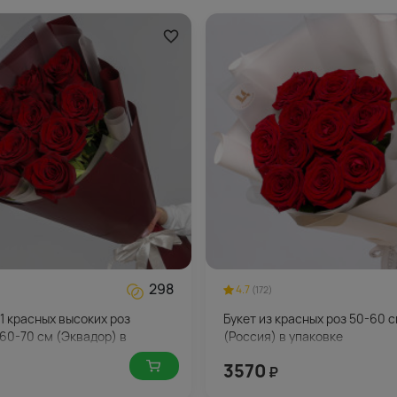
298
4.7
(172)
11 красных высоких роз
Букет из красных роз 50-60 
60-70 см (Эквадор) в
(Россия) в упаковке
 упаковке
3570
₽