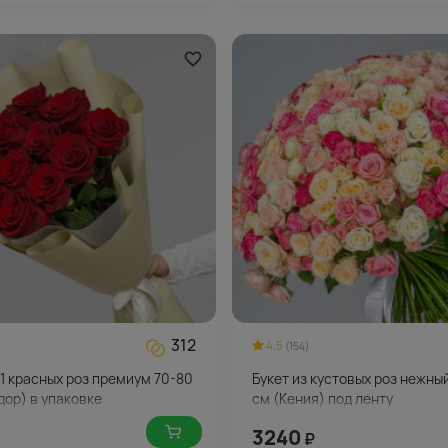
312
4.5
(154)
11 красных роз премиум 70-80
Букет из кустовых роз нежны
дор) в упаковке
см (Кения) под ленту
3240
₽