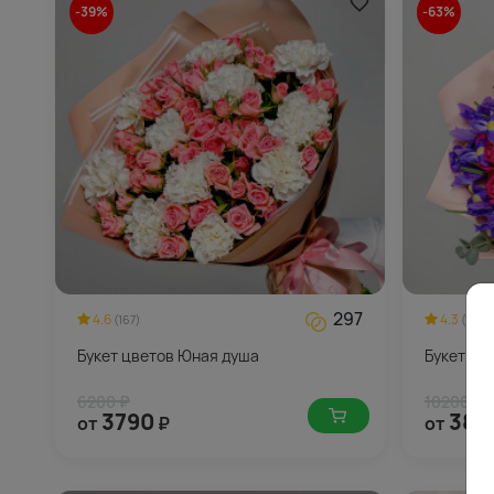
-39%
-63%
297
4.6
4.3
(167)
(137)
Букет цветов Юная душа
Букет цв
6200 ₽
10200 ₽
3790
385
от
₽
от