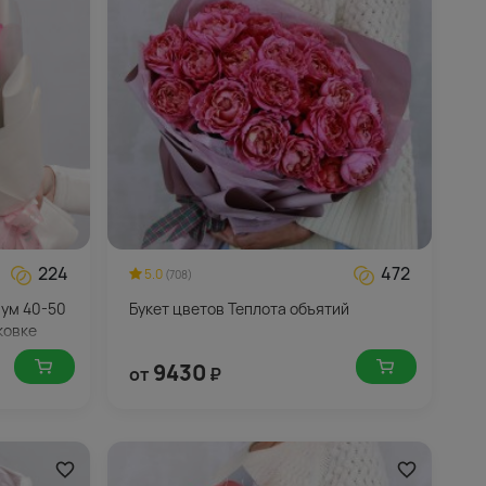
224
472
5.0
(708)
иум 40-50
Букет цветов Теплота объятий
ковке
9430
от
₽