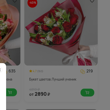
-40%
635
219
4.7
(160)
 пелена
Букет цветов Лучший ученик
4810 ₽
2890
от
₽