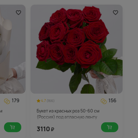
179
156
4.7
(166)
см
Букет из красных роз 50-60 см
(Россия) под атласную ленту
3110
₽