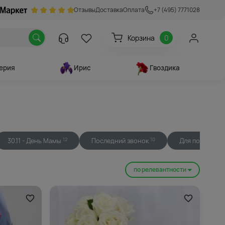
Отзывы
Доставка
Оплата
+7 (495) 7771028
Корзина
0
ерия
Ирис
Гвоздика
30.11 - День Мамы
Последний звонок
Для подружки
12
10
по релевантности