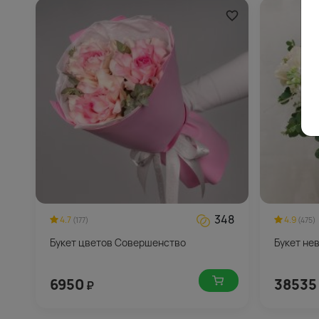
348
4.7
4.9
(177)
(475)
Букет цветов Совершенство
Букет не
6950
38535
₽