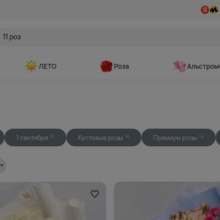
ЛЕТО
Роза
Альстром
1 сентября
Кустовые розы
Премиум розы
15
14
14