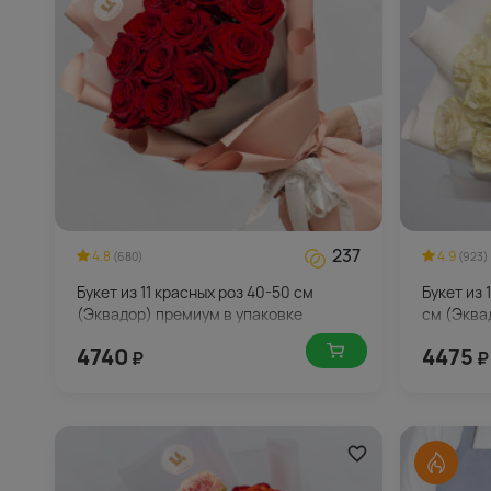
237
4.8
4.9
(680)
(923)
Букет из 11 красных роз 40-50 см
Букет из 
(Эквадор) премиум в упаковке
см (Эква
4740
4475
₽
₽