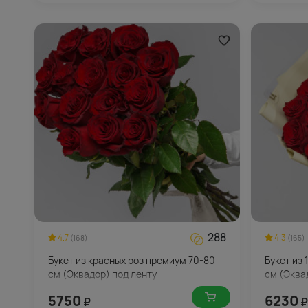
288
4.7
4.3
(168)
(165)
Букет из красных роз премиум 70-80
Букет из 
см (Эквадор) под ленту
см (Эква
5750
6230
₽
₽