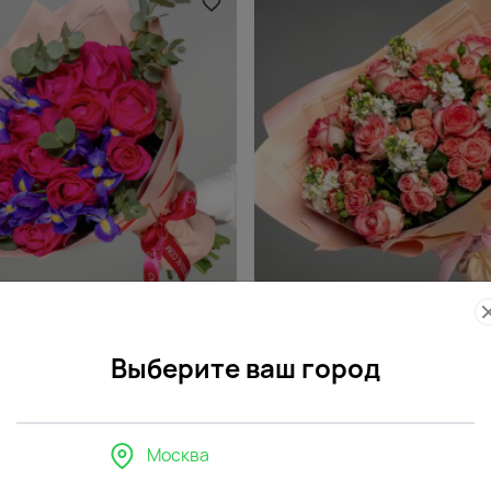
286
4.7
(176)
етов Душевный порыв
Букет цветов Романтическая
Выберите ваш город
12690
0
₽
₽
Москва