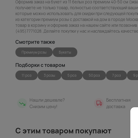
Оформив заказ на букет из 11 белых роз премиум 40-50 см (экв
получаете не только товар, полностью соответствующий вашим
которые можно использовать для скидки при следующей покупк
из категории премиум розы с доставкой на дом в городе Моск
товар в корзину и оформив заказ на нашем сайте или позвони
(495)7771028. Делайте покупки у нас и наслаждайтесь качест
Смотрите также
Премиум розы
Букеты
Подборки с товаром
11 роз
3 розы
5 роз
50 роз
7 роз
9 
Нашли дешевле?
Бесплатная
Снизим цену!
доставка
С этим товаром покупают