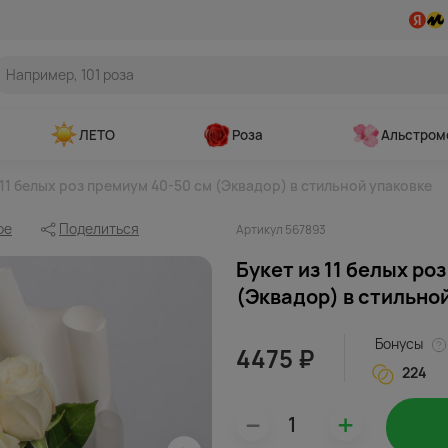
ЛЕТО
Роза
Альстром
 11 белых роз премиум 40-50 см (Эквадор) в стильной упаковке
ое
Поделиться
Артикул 567893
Букет из 11 белых ро
(Эквадор) в стильно
Бонусы
4475 ₽
224
–
+