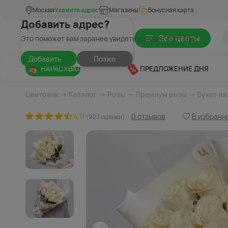
Москва
Укажите адрес
Магазины
Бонусная карта
Добавить адрес?
Все цветы
Это поможет вам заранее увидеть условия доставки
Добавить
Позже
НАРАСХВАТ
ПРЕДЛОЖЕНИЕ ДНЯ
Цветовик
→
Каталог
→
Розы
→
Премиум розы
→ Букет из
4.9
0 отзывов
В избранн
(923 оценки)