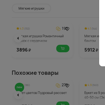
Мягкие игрушки
195
4.3
4.1
(132)
(144)
Мягкая игрушка Романтичный
Мягкая игру
Щенок с сердечком
бантом
3896
5912
₽
₽
Похожие товары
279
4.8
4.9
(186)
(560)
Букет цветов Пудровый рассвет
Букет из 9 р
40-50 см (Эк
упаковке