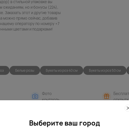
адор) в стильной упаковке вы
 ожиданиям, но и бонусы (224),
е. Заказать этот и другие товары
ва можно прямо сейчас, добавив
в нашему оператору по номеру +7
венными цветами и подарками!
роз
Белые розы
Букеты из роз 40 см
Букеты из роз 50 см
Фото
Беспла
контроль
открытк
Выберите ваш город