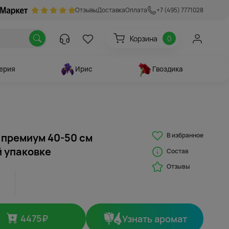
Отзывы
Доставка
Оплата
+7 (495) 7771028
Корзина
0
ерия
Ирис
Гвоздика
В избранное
з премиум 40-50 см
й упаковке
Состав
Отзывы
4475
₽
Узнать аромат