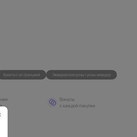
Букеты с астранцией
Эквадорские розы / розы эквадор
тная
Бонусы
а
с каждой покупки