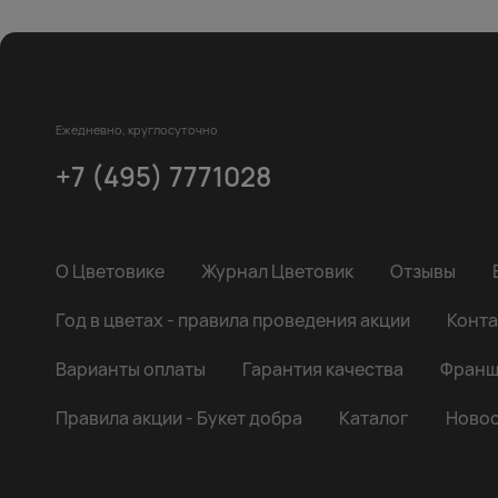
Ежедневно, круглосуточно
+7 (495) 7771028
О Цветовике
Журнал Цветовик
Отзывы
Год в цветах - правила проведения акции
Конта
Варианты оплаты
Гарантия качества
Франш
Правила акции - Букет добра
Каталог
Новос