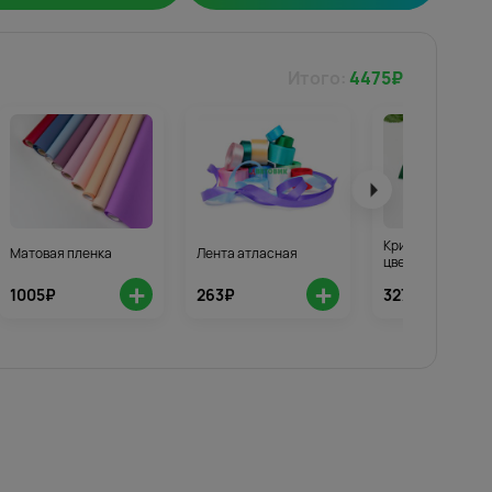
Итого:
4475
₽
Кризал для стой
Матовая пленка
Лента атласная
цветов 3шт.
+
+
1005₽
263₽
327₽