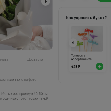
Как украсить букет?
Топперы в
ассортименте
плата
Доставка
+
428₽
едставленного на фото.
11 белых роз премиум 40-50 см
и оценивают этот товар на 4.9,