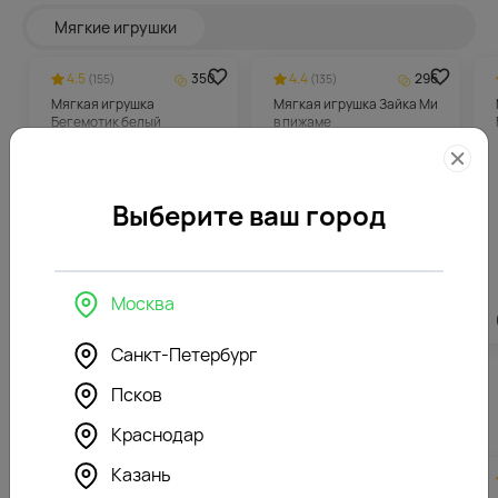
Мягкие игрушки
4.5
350
4.4
296
(155)
(135)
Мягкая игрушка
Мягкая игрушка Зайка Ми
Бегемотик белый
в пижаме
Выберите ваш город
Москва
6988
₽
5912
₽
Санкт-Петербург
Псков
Похожие товары
Краснодар
Казань
4.3
364
4.6
281
(167)
(185)