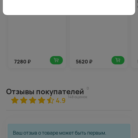
Букет цветов Фуксия
Букет из 15 розовых роз
императрицы
40-50 см (Эквадор) в
стильной упаковке
7280
₽
5620
₽
0
Отзывы покупателей
148 оценок
4.9
Ваш отзыв о товаре может быть первым.