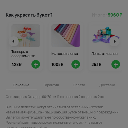
Как украсить букет?
Итого:
5960
₽
Топперы в
Матовая пленка
Лента атласная
ассортименте
+
+
+
428₽
1005₽
263₽
Описание
Гарантия
Оплата
Доставка
Состав: роза Эквадор 60-70 см 11 шт., пленка 2 шт., лента 2 шт.
Внешние лепестки могут отличаться от остальных – это так
называемая «рубашка», защищающая бутон от внешних повреждений.
Вы легко можете удалить ее по собственному желанию.
Реальный цвет товара может незначительно отличаться от
представленного на фото.