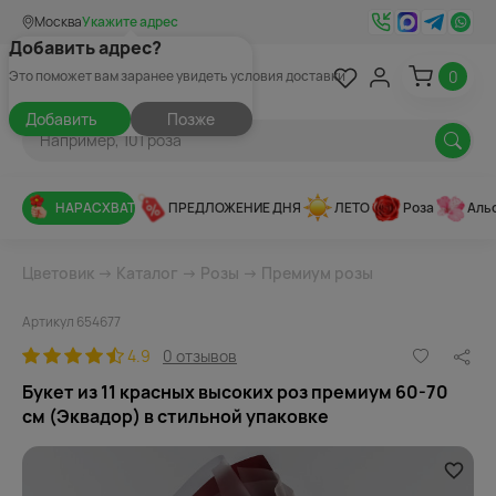
Москва
Укажите адрес
Добавить адрес?
0
Это поможет вам заранее увидеть условия доставки
Добавить
Позже
НАРАСХВАТ
ПРЕДЛОЖЕНИЕ ДНЯ
ЛЕТО
Роза
Аль
Цветовик
→
Каталог
→
Розы
→
Премиум розы
Артикул 654677
4.9
0 отзывов
Букет из 11 красных высоких роз премиум 60-70
см (Эквадор) в стильной упаковке