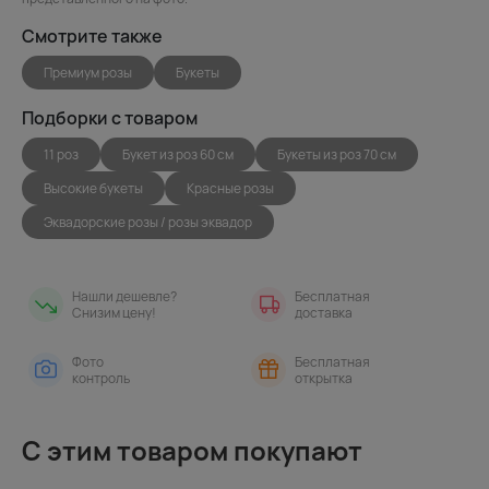
Смотрите также
Премиум розы
Букеты
Подборки с товаром
11 роз
Букет из роз 60 см
Букеты из роз 70 см
Высокие букеты
Красные розы
Эквадорские розы / розы эквадор
Нашли дешевле?
Бесплатная
Снизим цену!
доставка
Фото
Бесплатная
контроль
открытка
С этим товаром покупают