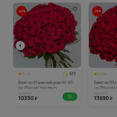
-20%
-26%
517
5.0
5.0
(3)
(2)
Букет из 51 красной розы 50-60
Букет из 101
см (Россия) под ленту
см (Россия) 
12799 ₽
18268 ₽
10330
13690
₽
₽