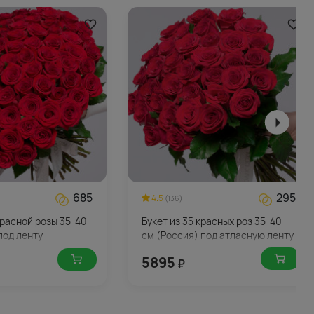
685
295
4.5
(136)
 красной розы 35-40
Букет из 35 красных роз 35-40
под ленту
см (Россия) под атласную ленту
5895
₽