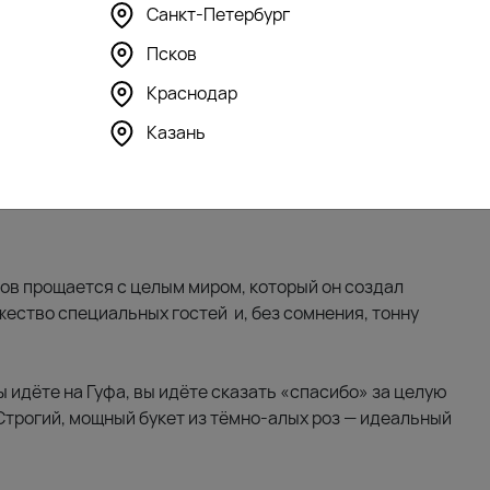
Санкт-Петербург
Псков
Краснодар
Казань
тов прощается с целым миром, который он создал
ество специальных гостей и, без сомнения, тонну
ы идёте на Гуфа, вы идёте сказать «спасибо» за целую
 Строгий, мощный букет из тёмно-алых роз — идеальный