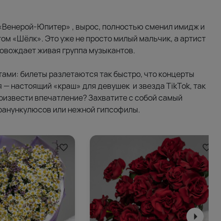
с «Венерой-Юпитер» , вырос, полностью сменил имидж и
том «Шёлк». Это уже не просто милый мальчик, а артист
ровождает живая группа музыкантов.
тами: билеты разлетаются так быстро, что концерты
 — настоящий «краш» для девушек и звезда TikTok, так
роизвести впечатление? Захватите с собой самый
 ранункулюсов или нежной гипсофилы.