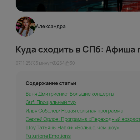
Александра
Куда сходить в СПб: Афиша
07.11.25
5 минут
264
30
Содержание статьи
Ваня Дмитриенко: Большие концерты
Guf: Прощальный тур
Илья Соболев: Новая сольная программа
Сергей Орлов: Программа «Переходный возрас
Шоу Татьяны Навки: «Больше, чем шоу»
Futurione Emotions