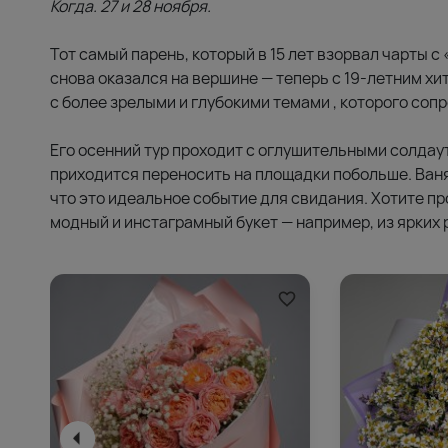
Когда. 27 и 28 ноября.
Тот самый парень, который в 15 лет взорвал чарты 
снова оказался на вершине — теперь с 19-летним хи
с более зрелыми и глубокими темами , которого соп
Его осенний тур проходит с оглушительными солдау
приходится переносить на площадки побольше. Ваня
что это идеальное событие для свидания. Хотите п
модный и инстаграмный букет — например, из ярких