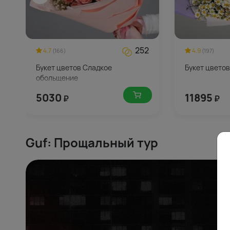
252
4.7
4.9
(166)
(197)
Букет цветов Сладкое
Букет цвето
обольщение
5030
11895
₽
₽
Guf: Прощальный тур