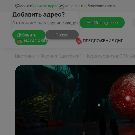
Москва
Укажите адрес
Магазины
Бонусная карта
Добавить адрес?
Все цветы
Это поможет вам заранее увидеть условия доставки
Добавить
Позже
НАРАСХВАТ
ПРЕДЛОЖЕНИЕ ДНЯ
Цветовик
→
Журнал "Цветовик"
→ Куда сходить в СПб: А