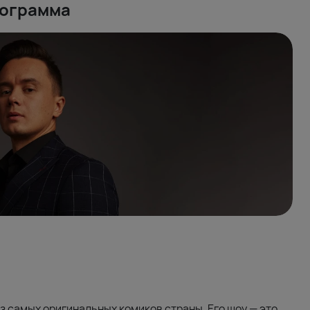
рограмма
из самых оригинальных комиков страны. Его шоу — это