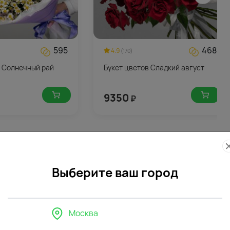
595
468
4.9
(170)
в Солнечный рай
Букет цветов Сладкий август
9350
₽
Выберите ваш город
Москва