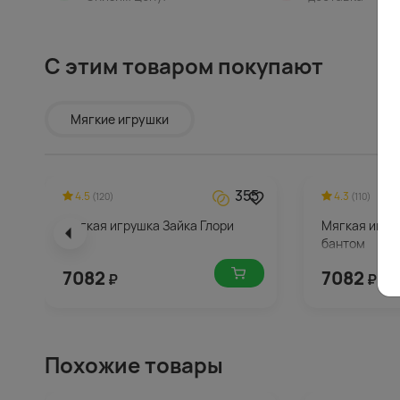
С этим товаром покупают
Мягкие игрушки
355
4.5
4.3
(120)
(110)
Мягкая игрушка Зайка Глори
Мягкая игруш
бантом
7082
7082
₽
₽
Похожие товары