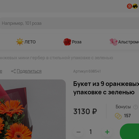
ЛЕТО
Роза
Альстром
анжевых мини гербер в стильной упаковке с зеленью
е
Поделиться
Артикул 698541
Букет из 9 оранжевы
упаковке с зеленью
Бонусы
3130 ₽
157
–
+