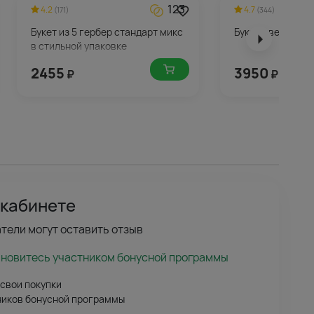
123
4.2
4.7
(171)
(344)
Букет из 5 гербер стандарт микс
Букет цветов Ру
в стильной упаковке
2455
3950
₽
₽
 кабинете
тели могут оставить отзыв
ановитесь участником бонусной программы
 свои покупки
ников бонусной программы