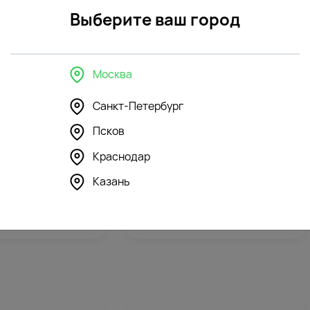
Выберите ваш город
Москва
Санкт-Петербург
Псков
355
350
4.5
(130)
Краснодар
ка Зайка Глори с
Мягкая игрушка Бегемотик
Казань
зеленый
6988
₽