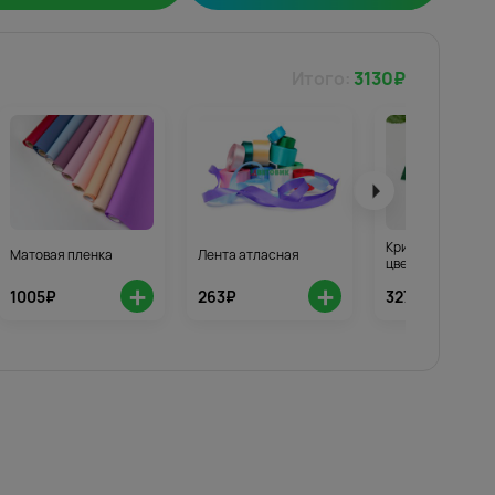
Итого:
3130
₽
Кризал для стой
Матовая пленка
Лента атласная
цветов 3шт.
+
+
1005₽
263₽
327₽