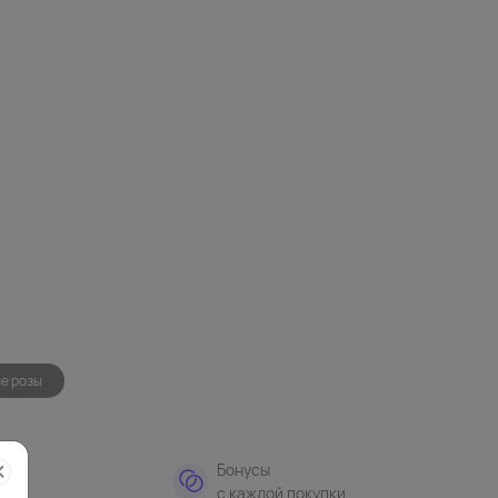
е розы
тная
Бонусы
а
с каждой покупки