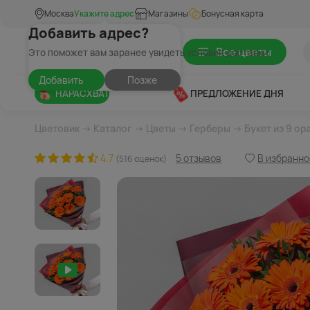
Москва
Укажите адрес
Магазины
Бонусная карта
Добавить адрес?
Все цветы
Это поможет вам заранее увидеть условия доставки
Добавить
Позже
НАРАСХВАТ
ПРЕДЛОЖЕНИЕ ДНЯ
Цветовик
→
Каталог
→
Цветы
→
Герберы
→ Букет из 9 ор
4.7
5 отзывов
В избранно
(516 оценок)