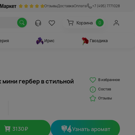
Отзывы
Доставка
Оплата
+7 (495) 7771028
Корзина
0
ерия
Ирис
Гвоздика
В избранное
х мини гербер в стильной
Состав
Отзывы
3130
₽
Узнать аромат