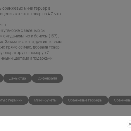
 9 оранжевых мини гербер в
оценивают этот товар на 4.7, что
 шт.
й упаковке с зеленью вы
 ожиданиям, но и бонусы (157),
е. Заказать этот и другие товары
жно прямо сейчас, добавив товар
му оператору по номеру +7
венными цветами и подарками!
День отца
23 февраля
еты с гермини
Мини-букеты
Оранжевые герберы
Оранжевы
Фото
Беспла
контроль
открытк