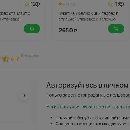
120
133
4.7
(733)
ербер стандарт с
Букет из 7 белых мини гербер в
в упаковке
стильной упаковке с зеленью
2650
₽
516 оценок
4.7
Авторизуйтесь в личном
Только зарегистрированные пользова
Регистрируясь, вы автоматически ст
Получайте бонусы и оплачивайте ими
Специальные акции только для участ