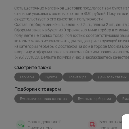
Сеть цветочных магазинов Цветовик предлагает вам букет из
стильной упаковке с зеленью по цене 3130 рублей. Покупатели 
свидетельствует о его качестве и популярности.
Состав: гербера мини 9 шт., зелень 0,2 шт., пленка 2 шт., лента 2
Оформив заказ на букет из 9 оранжевых мини гербер в стильно
получаете не только товар, полностью соответствующий вашим
которые можно использовать для скидки при следующей покупк
из категории герберы с доставкой на дом в городе Москва мо
в корзину и оформив заказ на нашем сайте или позвонив наше
(495)7771028. Делайте покупки у нас и наслаждайтесь качест
Смотрите также
Герберы
Букеты
1 сентября
День всех святых
Подборки с товаром
Букеты из оранжевых цветов
Букеты с герберами
Бук
Нашли дешевле?
Бесплатная
Снизим цену!
доставка