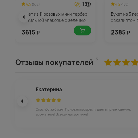
181
4.5
4.2
(532)
(185)
Букет из 11 розовых мини гербер
Букет из 3 г
в стильной упаковке с зеленью
эвкалиптом 
3615
2385
₽
₽
5
Отзывы покупателей
Екатерина
Спасибо за букет! Привезли вовремя, цветы яркие, свежие,
ароматные! Все как на картинке!