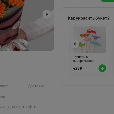
Как украсить букет?
Топперы в
ассортименте
+
428₽
плата
Доставка
 шт.
едставленного на фото.