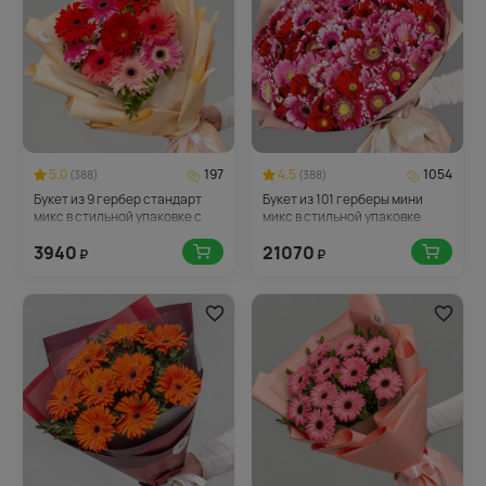
5.0
197
4.5
1054
(388)
(388)
Букет из 9 гербер стандарт
Букет из 101 герберы мини
микс в стильной упаковке с
микс в стильной упаковке
зеленью
3940
21070
₽
₽