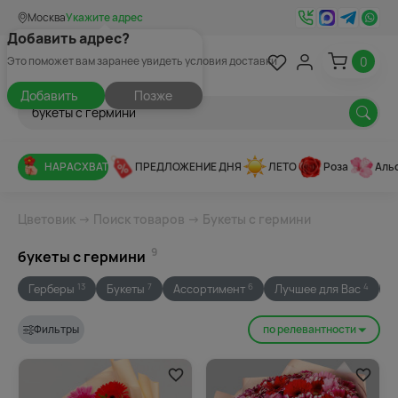
Москва
Укажите адрес
Добавить адрес?
0
Это поможет вам заранее увидеть условия доставки
Добавить
Позже
НАРАСХВАТ
ПРЕДЛОЖЕНИЕ ДНЯ
ЛЕТО
Роза
Аль
Цветовик
→
Поиск товаров
→ Букеты с гермини
9
букеты с гермини
Герберы
Букеты
Ассортимент
Лучшее для Вас
1
13
7
6
4
Фильтры
по релевантности