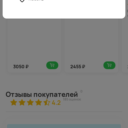
4.9
153
4.2
123
(514)
(171)
Букет экспресс
Букет из 5 гербер
Значительная
стандарт микс в стильной
упаковке
3050
₽
2455
₽
0
Отзывы покупателей
185 оценок
4.2