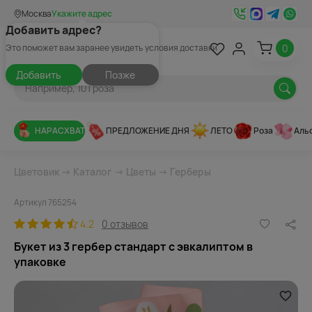
Москва
Укажите адрес
Добавить адрес?
0
Это поможет вам заранее увидеть условия доставки
Добавить
Позже
НАРАСХВАТ
ПРЕДЛОЖЕНИЕ ДНЯ
ЛЕТО
Роза
Аль
Цветовик
→
Каталог
→
Цветы
→
Герберы
Артикул 765254
4.2
0 отзывов
Букет из 3 гербер стандарт с эвкалиптом в
упаковке