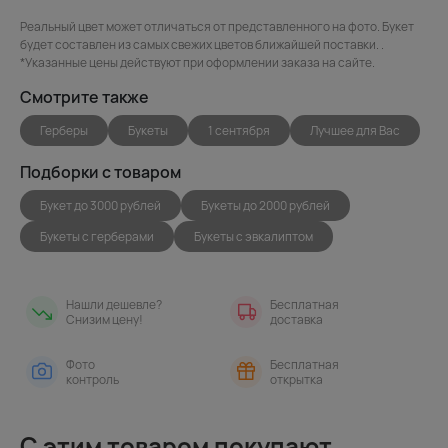
Реальный цвет может отличаться от представленного на фото. Букет
будет составлен из самых свежих цветов ближайшей поставки. .
*Указанные цены действуют при оформлении заказа на сайте.
Смотрите также
Герберы
Букеты
1 сентября
Лучшее для Вас
Подборки с товаром
Букет до 3000 рублей
Букеты до 2000 рублей
Букеты с герберами
Букеты с эвкалиптом
Нашли дешевле?
Бесплатная
Снизим цену!
доставка
Фото
Бесплатная
контроль
открытка
С этим товаром покупают