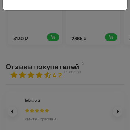
3130
₽
2385
₽
2
Отзывы покупателей
171 оценка
4.2
Мария
свежие и красивые.