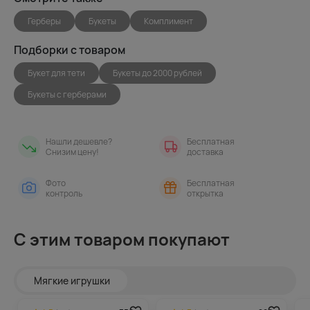
Герберы
Букеты
Комплимент
Подборки с товаром
Букет для тети
Букеты до 2000 рублей
Букеты с герберами
Нашли дешевле?
Бесплатная
Снизим цену!
доставка
Фото
Бесплатная
контроль
открытка
С этим товаром покупают
Мягкие игрушки