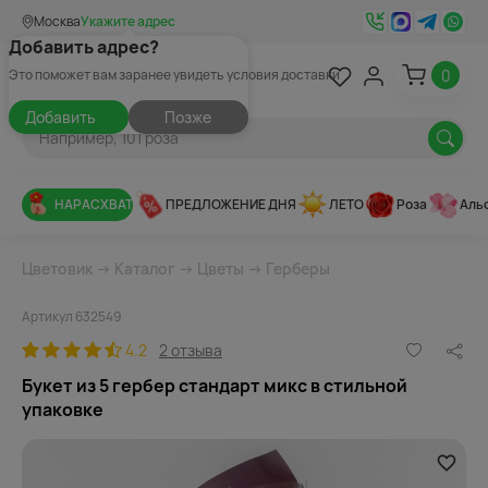
Москва
Укажите адрес
Добавить адрес?
0
Это поможет вам заранее увидеть условия доставки
Добавить
Позже
НАРАСХВАТ
ПРЕДЛОЖЕНИЕ ДНЯ
ЛЕТО
Роза
Аль
Цветовик
→
Каталог
→
Цветы
→
Герберы
Артикул 632549
4.2
2 отзыва
Букет из 5 гербер стандарт микс в стильной
упаковке