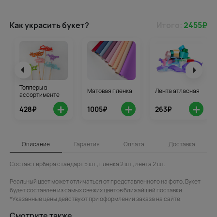
Как украсить букет?
Итого:
2455
₽
Топперы в
Матовая пленка
Лента атласная
ассортименте
+
+
+
428₽
1005₽
263₽
Описание
Гарантия
Оплата
Доставка
Состав: гербера стандарт 5 шт., пленка 2 шт., лента 2 шт.
Реальный цвет может отличаться от представленного на фото. Букет
будет составлен из самых свежих цветов ближайшей поставки.
*Указанные цены действуют при оформлении заказа на сайте.
Смотрите также