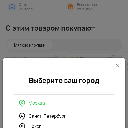
Фото
Бесплатная
контроль
открытка
С этим товаром покупают
Мягкие игрушки
4.3
296
4.8
296
(125)
(185)
Мягкая игрушка Зайка Ми
Мягкая игрушка Зайка Ми
в розовом сарафане
в сиреневом сарафане
Выберите ваш город
Москва
Санкт-Петербург
5912
₽
5912
₽
Псков