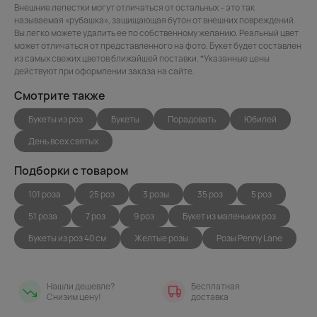
Внешние лепестки могут отличаться от остальных – это так
называемая «рубашка», защищающая бутон от внешних повреждений.
Вы легко можете удалить ее по собственному желанию. Реальный цвет
может отличаться от представленного на фото. Букет будет составлен
из самых свежих цветов ближайшей поставки. *Указанные цены
действуют при оформлении заказа на сайте.
Смотрите также
Букеты из роз
Букеты
Порадовать
Юбилей
День всех святых
Подборки с товаром
101 роза
25 роз
3 розы
35 роз
5 роз
51 роза
7 роз
9 роз
Букет из маленьких роз
Букеты из роз 40 см
Желтые розы
Розы Penny Lane
Нашли дешевле?
Бесплатная
Снизим цену!
доставка