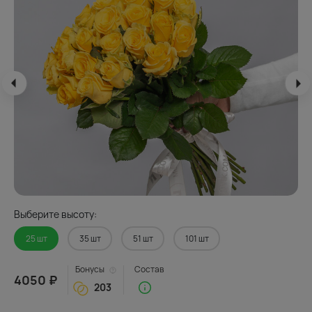
Выберите высоту:
25 шт
35 шт
51 шт
101 шт
Бонусы
Состав
4050 ₽
203