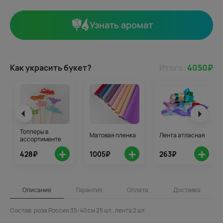
Узнать аромат
Как украсить букет?
Итого:
4050
₽
Топперы в
Матовая пленка
Лента атласная
ассортименте
+
+
+
428₽
1005₽
263₽
Описание
Гарантия
Оплата
Доставка
Состав: роза Россия 35-40 см 25 шт., лента 2 шт.