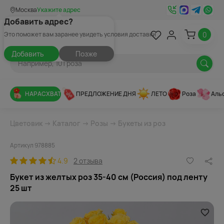
Москва
Укажите адрес
Добавить адрес?
0
Это поможет вам заранее увидеть условия доставки
Добавить
Позже
НАРАСХВАТ
ПРЕДЛОЖЕНИЕ ДНЯ
ЛЕТО
Роза
Аль
Цветовик
→
Каталог
→
Розы
→
Букеты из роз
Артикул 978885
4.9
2 отзыва
Букет из желтых роз 35-40 см (Россия) под ленту
25 шт