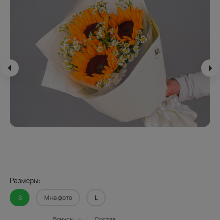
Размеры:
S
M на фото
L
Бонусы
Состав