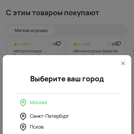
С этим товаром покупают
Мягкие игрушки
4.9
195
4.6
263
(167)
(165)
Мягкая игрушка
Мягкая игрушка Зайка Ми
Романтичный Лис с
с голубым бантом
шарфом
Выберите ваш город
Москва
3896
₽
5247
₽
Санкт-Петербург
Псков