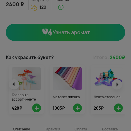
2400 ₽
120
Узнать аромат
Как украсить букет?
Итого:
2400
₽
Топперы в
Матовая пленка
Лента атласная
ассортименте
+
+
+
428₽
1005₽
263₽
Описание
Гарантия
Оплата
Доставка