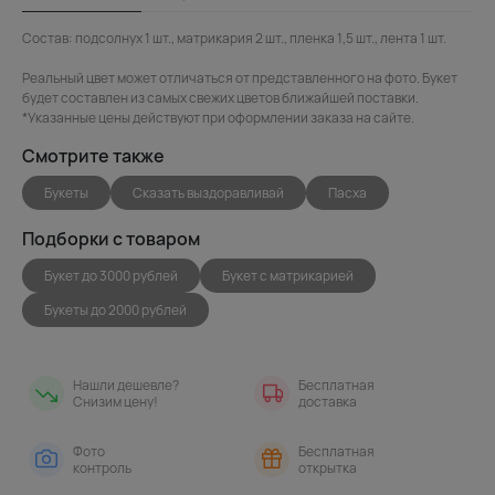
Состав: подсолнух 1 шт., матрикария 2 шт., пленка 1,5 шт., лента 1 шт.
Реальный цвет может отличаться от представленного на фото. Букет
будет составлен из самых свежих цветов ближайшей поставки.
*Указанные цены действуют при оформлении заказа на сайте.
Смотрите также
Букеты
Сказать выздоравливай
Пасха
Подборки с товаром
Букет до 3000 рублей
Букет с матрикарией
Букеты до 2000 рублей
Нашли дешевле?
Бесплатная
Снизим цену!
доставка
Фото
Бесплатная
контроль
открытка