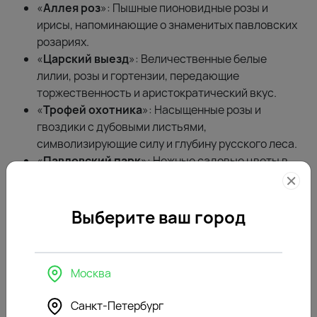
«
Аллея роз
»: Пышные пионовидные розы и
ирисы, напоминающие о знаменитых павловских
розариях.
«
Царский выезд
»: Величественные белые
лилии, розы и гортензии, передающие
торжественность и аристократический вкус.
«
Трофей охотника
»: Насыщенные розы и
гвоздики с дубовыми листьями,
символизирующие силу и глубину русского леса.
«
Павловский парк
»: Нежные садовые цветы в
сочетании с травами и сухоцветами, создающие
образ собранного в парке гербария.
Выберите ваш город
Москва
Санкт-Петербург