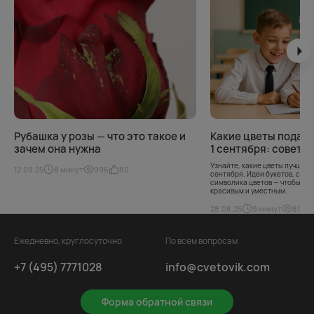
Рубашка у розы — что это такое и
Какие цветы подари
зачем она нужна
1 сентября: советы 
Узнайте, какие цветы лучше д
12.09.25
8 минут
996
80
сентября. Идеи букетов, сове
символика цветов — чтобы ва
красивым и уместным.
28.08.25
9 минут
801
Ежедневно, круглосуточно
По всем вопросам
+7 (495) 7771028
info@cvetovik.com
Форма обратной связи