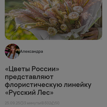
Александра
«Цветы России»
представляют
флористическую линейку
«Русский Лес»
25.09.25
3 минуты
302
50