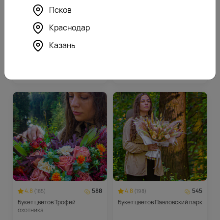
Псков
Краснодар
4.9
295
4.8
414
(196)
(198)
Казань
Букет цветов Аллея роз
Букет цветов Царский выезд
5890
8270
₽
₽
4.8
588
4.8
545
(185)
(198)
Букет цветов Трофей
Букет цветов Павловский парк
охотника