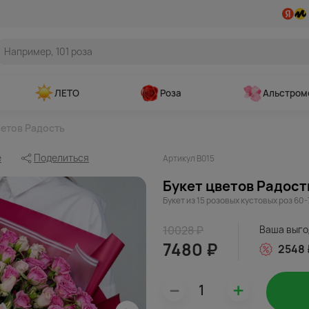
ЛЕТО
Роза
Альстром
ветов Радость
е
Поделиться
Артикул В015
Букет цветов Радост
Букет из 15 розовых кустовых роз 60-
10028 ₽
Ваша выго
7480 ₽
2548 
–
+