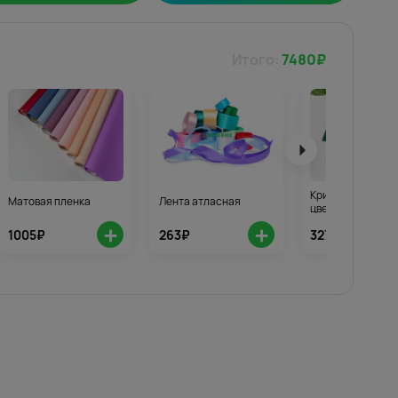
Итого:
7480
₽
Кризал для стой
Матовая пленка
Лента атласная
цветов 3шт.
+
+
1005₽
263₽
327₽