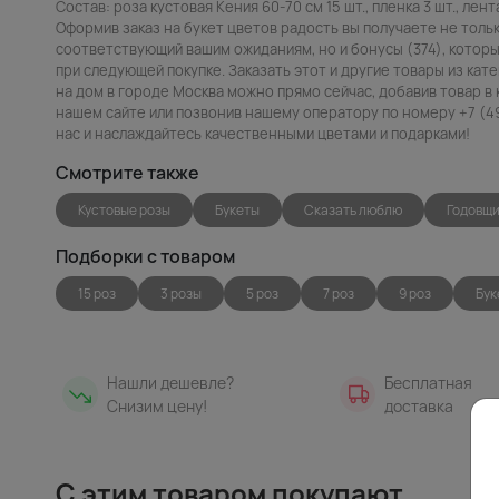
Состав: роза кустовая Кения 60-70 см 15 шт., пленка 3 шт., лента
Оформив заказ на букет цветов радость вы получаете не толь
соответствующий вашим ожиданиям, но и бонусы (374), которы
при следующей покупке. Заказать этот и другие товары из кат
на дом в городе Москва можно прямо сейчас, добавив товар в 
нашем сайте или позвонив нашему оператору по номеру +7 (49
нас и наслаждайтесь качественными цветами и подарками!
Смотрите также
Кустовые розы
Букеты
Сказать люблю
Годовщ
Подборки с товаром
15 роз
3 розы
5 роз
7 роз
9 роз
Бук
Нашли дешевле?
Бесплатная
Снизим цену!
доставка
С этим товаром покупают