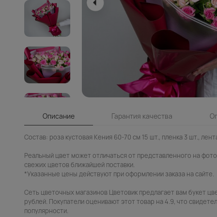
Описание
Гарантия качества
О
Состав: роза кустовая Кения 60-70 см 15 шт., пленка 3 шт., лента
Реальный цвет может отличаться от представленного на фото.
свежих цветов ближайшей поставки.
*Указанные цены действуют при оформлении заказа на сайте.
Сеть цветочных магазинов Цветовик предлагает вам букет цв
рублей. Покупатели оценивают этот товар на 4.9, что свидетел
популярности.