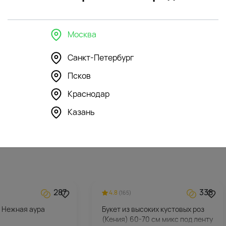
Москва
Санкт-Петербург
350
263
4.6
(165)
Псков
шка Бегемотик
Мягкая игрушка Зайка Ми с
Краснодар
голубым бантом
Казань
5247
₽
287
338
4.8
(165)
в Нежная аура
Букет из высоких кустовых роз
(Кения) 60-70 см микс под ленту