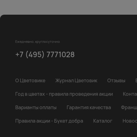
Ежедневно, круглосуточно
+7 (495) 7771028
О Цветовике
Журнал Цветовик
Отзывы
Год в цветах - правила проведения акции
Конта
Варианты оплаты
Гарантия качества
Франш
Правила акции - Букет добра
Каталог
Новос