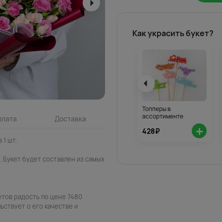
Как украсить букет?
Топперы в
ассортименте
плата
Доставка
+
428₽
 1 шт.
 Букет будет составлен из самых
етов радость по цене 7480
ьствует о его качестве и