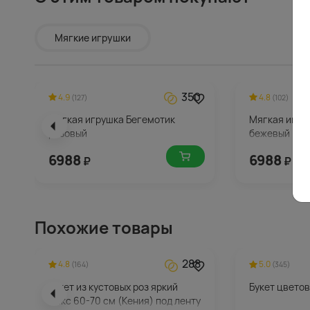
Мягкие игрушки
350
4.9
4.8
(127)
(102)
Мягкая игрушка Бегемотик
Мягкая игру
розовый
бежевый
6988
6988
₽
₽
Похожие товары
288
4.8
5.0
(164)
(345)
Букет из кустовых роз яркий
Букет цвето
микс 60-70 см (Кения) под ленту