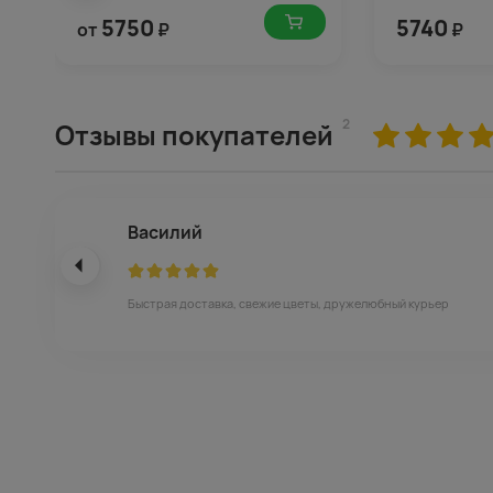
5750
5740
от
₽
₽
2
Отзывы покупателей
Василий
Быстрая доставка, свежие цветы, дружелюбный курьер