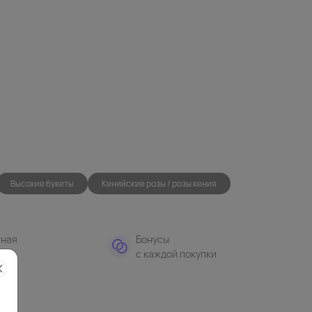
Высокие букеты
Кенийские розы / розы кения
тная
Бонусы
а
с каждой покупки