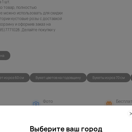
 1 шт.
ко товар, полностью
е можно использовать для скидки
егории кустовые розы с доставкой
корзину и оформив заказ на
5)7771028. Делайте покупки у
ина
ет из роз 60 см
Букет цветов на годовщину
Букеты из роз 70 см
Фото
Беспла
контроль
открытк
Выберите ваш город