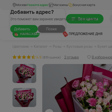
Москва
Укажите адрес
Магазины
Бонусная карта
Добавить адрес?
Все цветы
Это поможет вам заранее увидеть условия доставки
Добавить
Позже
НАРАСХВАТ
ПРЕДЛОЖЕНИЕ ДНЯ
Цветовик
→
Каталог
→
Розы
→
Кустовые розы
→ Букет ц
4.9
2 отзыва
В избранно
(835 оценок)