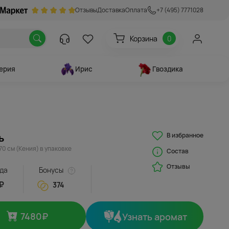
Отзывы
Доставка
Оплата
+7 (495) 7771028
Корзина
0
ерия
Ирис
Гвоздика
В избранное
ь
70 см (Кения) в упаковке
Состав
Отзывы
да
Бонусы
₽
374
7480
₽
Узнать аромат