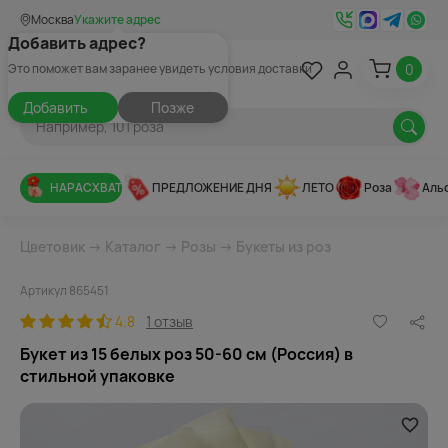
Москва
Укажите адрес
Добавить адрес?
0
Это поможет вам заранее увидеть условия доставки
Добавить
Позже
НАРАСХВАТ
ПРЕДЛОЖЕНИЕ ДНЯ
ЛЕТО
Роза
Аль
Цветовик
→
Каталог
→
Розы
→
Букеты из роз
Артикул 865451
4.8
1 отзыв
Букет из 15 белых роз 50-60 см (Россия) в
стильной упаковке