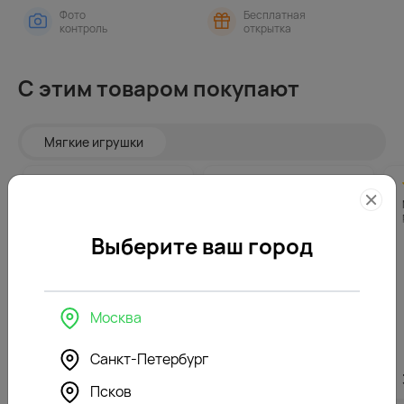
Фото
Бесплатная
контроль
открытка
С этим товаром покупают
Мягкие игрушки
4.8
296
4.5
355
(165)
(120)
Мягкая игрушка Зайка Ми
Мягкая игрушка Зайка
в платье
Глори
Выберите ваш город
Москва
Санкт-Петербург
5912
₽
7082
₽
Псков