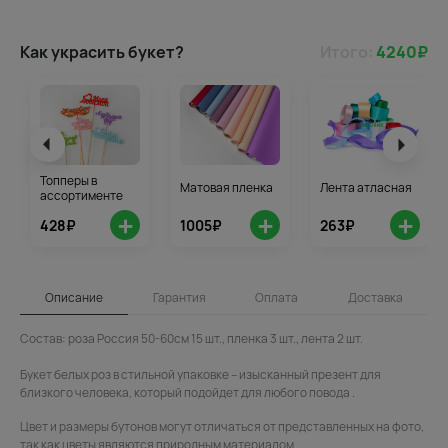
Как украсить букет?
Итого:
4240
₽
Топперы в
Матовая пленка
Лента атласная
ассортименте
+
+
+
428₽
1005₽
263₽
Описание
Гарантия
Оплата
Доставка
Состав: роза Россия 50-60см 15 шт., пленка 3 шт., лента 2 шт.
Букет белых роз в стильной упаковке – изысканный презент для
близкого человека, который подойдет для любого повода .
Цвет и размеры бутонов могут отличаться от представленных на фото,
так как цветы являются природным материалом.