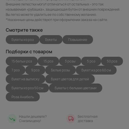
Внешние лепестки могут отличаться от остальных – это так
называемая «рубашка», защищающая бутон от внешних повреждений.
Вы легко можете удалить ее по собственному желанию.
*Указанные цены действуют при оформлении заказа на сайте.
Смотрите также
Букеты из роз
Букеты
Повышение
Подборки с товаром
15 белых роз
15 роз
3 розы
5 роз
50 роз
7 роз
9 роз
Белые розы
Букет из роз 60 см
Букет на выписку
Букет цветов для детей
Букеты из роз 50 см
Букеты с белыми цветами
Роза Анабель
Нашли дешевле?
Бесплатная
Снизим цену!
доставка