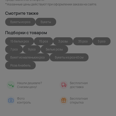
*Указанные цены действуют при оформлении заказа на сайте.
Смотрите также
Букеты из роз
Букеты
Подборки с товаром
15 белых роз
15 роз
3 розы
35 роз
5 роз
7 роз
9 роз
Белые розы
Букет из маленьких роз
Букеты из роз 40 см
Роза Анабель
Нашли дешевле?
Бесплатная
Снизим цену!
доставка
Фото
Бесплатная
контроль
открытка