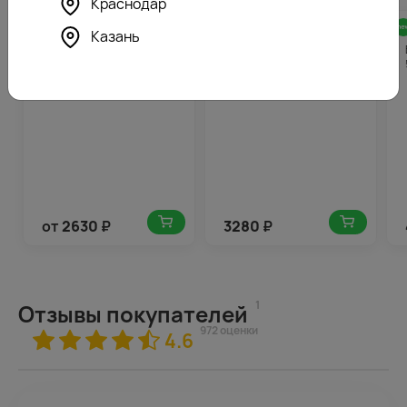
Краснодар
4.7
203
4.7
164
(166)
(196)
Казань
Букет из красных роз 50-
Букет из 15 розовых роз
60 см (Россия) под
35-40 см (Кения) в
атласную ленту
упаковке
от
2630
₽
3280
₽
1
Отзывы покупателей
972 оценки
4.6