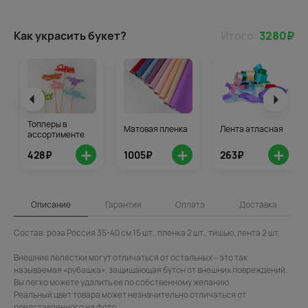
Как украсить букет?
Итого:
3280
₽
Топперы в
Матовая пленка
Лента атласная
ассортименте
+
+
+
428₽
1005₽
263₽
Описание
Гарантия
Оплата
Доставка
Состав: роза Россия 35-40 см 15 шт., пленка 2 шт., тишью, лента 2 шт.
Внешние лепестки могут отличаться от остальных – это так
называемая «рубашка», защищающая бутон от внешних повреждений.
Вы легко можете удалить ее по собственному желанию.
Реальный цвет товара может незначительно отличаться от
представленного на фото.