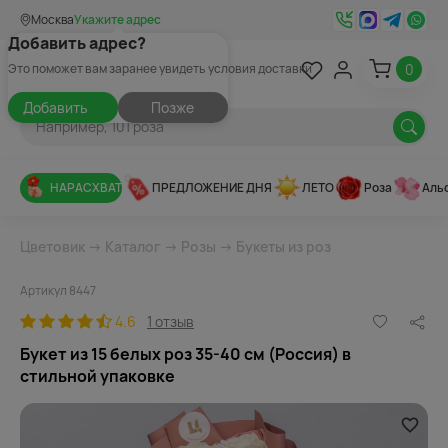
Москва
Укажите адрес
Добавить адрес?
0
Это поможет вам заранее увидеть условия доставки
Добавить
Позже
НАРАСХВАТ
ПРЕДЛОЖЕНИЕ ДНЯ
ЛЕТО
Роза
Аль
Цветовик
→
Каталог
→
Розы
→
Букеты из роз
Артикул 8447
4.6
1 отзыв
Букет из 15 белых роз 35-40 см (Россия) в
стильной упаковке