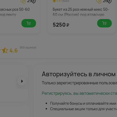
293
263
4.6
(1000)
красных роз 50-60
Букет из 25 роз нежный микс 50-
под ленту
60 см (Россия) под атласную
ленту
5250
₽
160 оценок
4.6
Авторизуйтесь в личном
Только зарегистрированные пользова
Регистрируясь, вы автоматически ст
Получайте бонусы и оплачивайте ими
Специальные акции только для участ