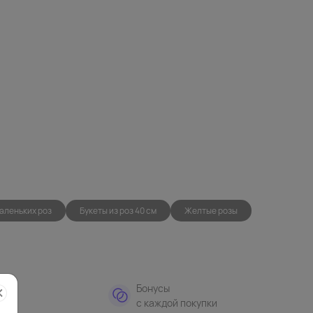
маленьких роз
Букеты из роз 40 см
Желтые розы
тная
Бонусы
а
с каждой покупки