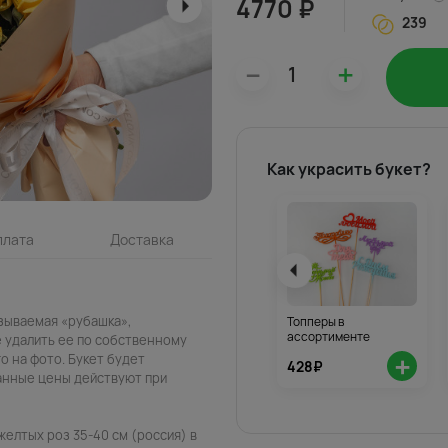
4770 ₽
239
–
+
Как украсить букет?
плата
Доставка
азываемая «рубашка»,
Топперы в
ассортименте
 удалить ее по собственному
+
о на фото. Букет будет
428₽
занные цены действуют при
желтых роз 35-40 см (россия) в