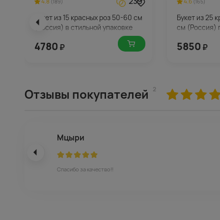
239
4.8
4.6
(189)
(165)
Букет из 15 красных роз 50-60 см
Букет из 25 
(Россия) в стильной упаковке
см (Россия) 
4780
5850
₽
₽
2
Отзывы покупателей
Мцыри
Спасибо за качество!!