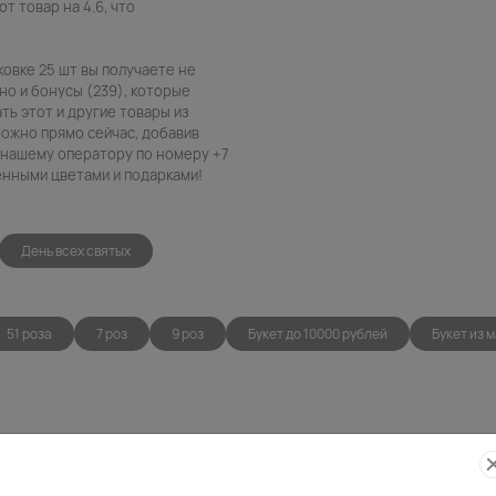
т товар на 4.6, что
ковке 25 шт вы получаете не
но и бонусы (239), которые
ть этот и другие товары из
можно прямо сейчас, добавив
в нашему оператору по номеру +7
венными цветами и подарками!
День всех святых
51 роза
7 роз
9 роз
Букет до 10000 рублей
Букет из 
Фото
Беспла
контроль
открытк