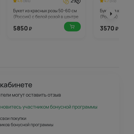
293
4.6
4.7
(165)
(172)
Букет из красных розы 50-60 см
Букет из красных
(Россия) с белой розой в центре
(Россия) в упако
5850
3570
₽
₽
 кабинете
тели могут оставить отзыв
ановитесь участником бонусной программы
 свои покупки
ников бонусной программы