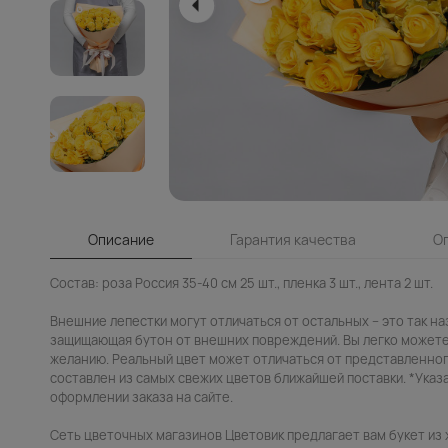
Описание
Гарантия качества
О
Состав: роза Россия 35-40 см 25 шт., пленка 3 шт., лента 2 шт.
Внешние лепестки могут отличаться от остальных – это так н
защищающая бутон от внешних повреждений. Вы легко можете
желанию. Реальный цвет может отличаться от представленног
составлен из самых свежих цветов ближайшей поставки. *Ука
оформлении заказа на сайте.
Сеть цветочных магазинов Цветовик предлагает вам букет из 