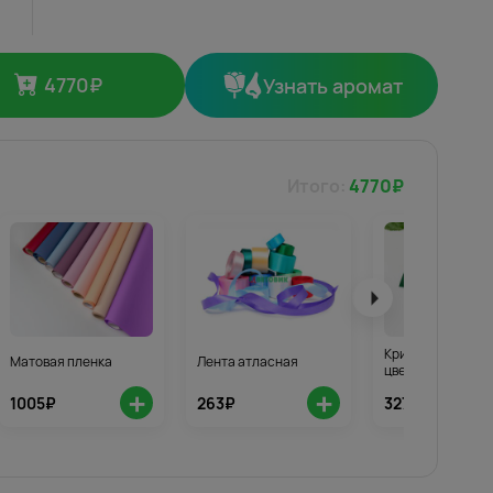
4770
₽
Узнать аромат
Итого:
4770
₽
Кризал для стой
Матовая пленка
Лента атласная
цветов 3шт.
+
+
1005₽
263₽
327₽