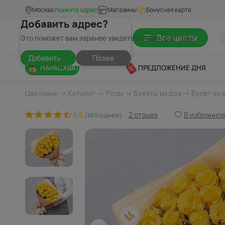
Москва
Укажите адрес
Магазины
Бонусная карта
Добавить адрес?
Все цветы
Это поможет вам заранее увидеть условия доставки
Добавить
Позже
НАРАСХВАТ
ПРЕДЛОЖЕНИЕ ДНЯ
Цветовик
→
Каталог
→
Розы
→
Букеты из роз
→ Букет из 
4.6
2 отзыва
В избранно
(160 оценок)