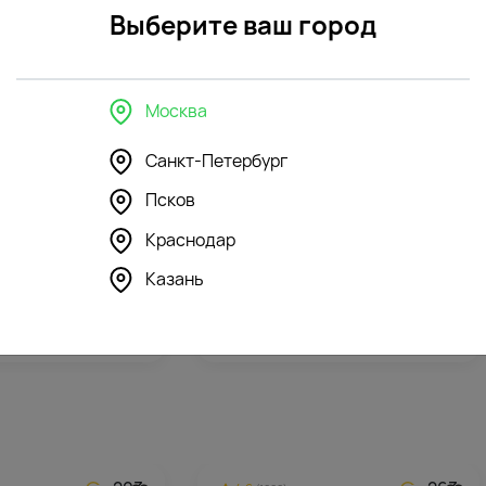
Выберите ваш город
Москва
Санкт-Петербург
Псков
296
296
4.3
(146)
Краснодар
шка Зайка Ми с
Мягкая игрушка Зайка Ми в
Казань
желтом комбинезоне
5912
₽