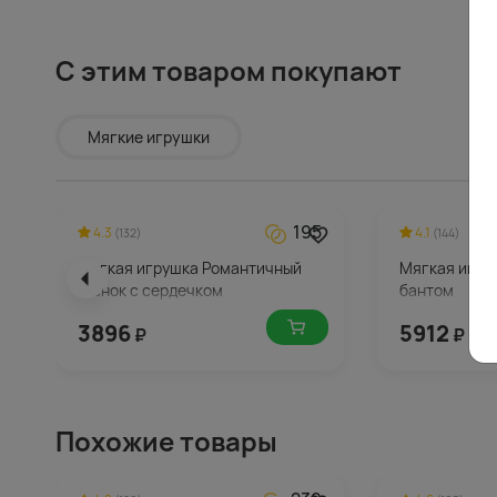
С этим товаром покупают
Мягкие игрушки
195
4.3
4.1
(132)
(144)
Мягкая игрушка Романтичный
Мягкая игру
Щенок с сердечком
бантом
3896
5912
₽
₽
Похожие товары