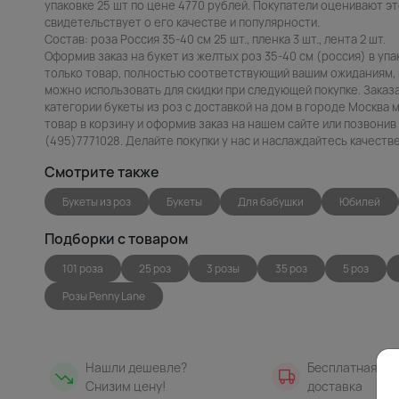
упаковке 25 шт по цене 4770 рублей. Покупатели оценивают это
свидетельствует о его качестве и популярности.
Состав: роза Россия 35-40 см 25 шт., пленка 3 шт., лента 2 шт.
Оформив заказ на букет из желтых роз 35-40 см (россия) в упа
только товар, полностью соответствующий вашим ожиданиям, 
можно использовать для скидки при следующей покупке. Заказа
категории букеты из роз с доставкой на дом в городе Москва 
товар в корзину и оформив заказ на нашем сайте или позвони
(495)7771028. Делайте покупки у нас и наслаждайтесь качест
Смотрите также
Букеты из роз
Букеты
Для бабушки
Юбилей
Подборки с товаром
101 роза
25 роз
3 розы
35 роз
5 роз
Розы Penny Lane
Нашли дешевле?
Бесплатная
Снизим цену!
доставка