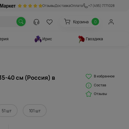
Отзывы
Доставка
Оплата
+7 (495) 7771028
Корзина
0
ерия
Ирис
Гвоздика
В избранное
35-40 см (Россия) в
Состав
Отзывы
51 шт
101 шт