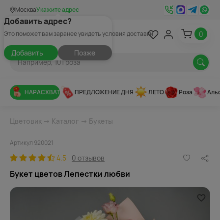
Москва
Укажите адрес
Добавить адрес?
0
Это поможет вам заранее увидеть условия доставки
Добавить
Позже
НАРАСХВАТ
ПРЕДЛОЖЕНИЕ ДНЯ
ЛЕТО
Роза
Аль
Цветовик
→
Каталог
→
Букеты
Артикул 920021
4.5
0 отзывов
Букет цветов Лепестки любви