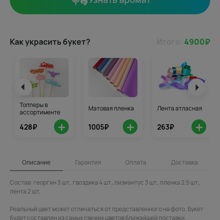
Как украсить букет?
Итого:
4900
₽
Топперы в
Матовая пленка
Лента атласная
ассортименте
+
+
+
428₽
1005₽
263₽
Описание
Гарантия
Оплата
Доставка
Состав: георгин 3 шт., гвоздика 4 шт., лизиантус 3 шт., пленка 2,5 шт.,
лента 2 шт.
Реальный цвет может отличаться от представленного на фото. Букет
будет составлен из самых свежих цветов ближайшей поставки.