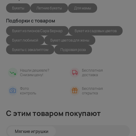
Букеты
Летние букеты
Для мамы
Подборки с товаром
Букет из пионов Сара Бернар
Букет из садовых цветов
Букет любимой
Букет цветов для жены
Букеты с эвкалиптом
Пудровая роза
Нашли дешевле?
Бесплатная
Снизим цену!
доставка
Фото
Бесплатная
контроль
открытка
С этим товаром покупают
Мягкие игрушки