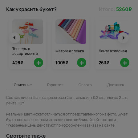
Как украсить букет?
Итого:
5260
₽
Топперы в
Матовая пленка
Лента атласная
ассортименте
+
+
+
428₽
1005₽
263₽
Описание
Гарантия
Оплата
Доставка
Состав: пионы 3 шт., садовая роза 2 шт., эвкалипт 0,2 шт., пленка 2 шт.,
лента 1 шт.
Реальный цвет может отличаться от представленного на фото. Букет
будет составлен из самых свежих цветов ближайшей поставки. .
*Указанные цены действуют при оформлении заказа на сайте.
Смотрите также