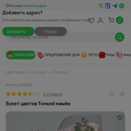
Москва
Укажите адрес
Добавить адрес?
0
Это поможет вам заранее увидеть условия доставки
Добавить
Позже
НАРАСХВАТ
ПРЕДЛОЖЕНИЕ ДНЯ
ЛЕТО
Роза
Аль
Цветовик
→
Каталог
→
Букеты
Артикул 896589
4.9
0 отзывов
Букет цветов Тонкий намёк