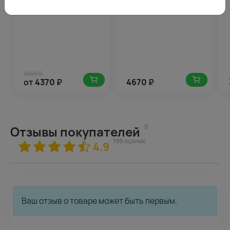
4810 ₽
от
4370
₽
4670
₽
0
Отзывы покупателей
199 оценок
4.9
Ваш отзыв о товаре может быть первым.