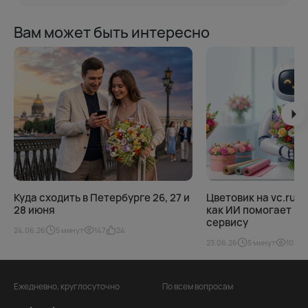
Вам может быть интересно
Куда сходить в Петербурге 26, 27 и
Цветовик на vc.ru.
28 июня
как ИИ помогает к
сервису
24.06.26
5 минут
147
24
23.06.26
5 минут
103
Ежедневно, круглосуточно
По всем вопросам