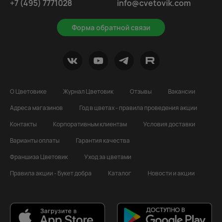
+7 (495) 7771028
info@cvetovik.com
Форма обратной связи
О Цветовике
Журнал Цветовик
Отзывы
Вакансии
Адреса магазинов
Год в цветах - правила проведения акции
Контакты
Корпоративным клиентам
Условия доставки
Варианты оплаты
Гарантия качества
Франшиза Цветовик
Уход за цветами
Правила акции - Букет добра
Каталог
Новости и акции