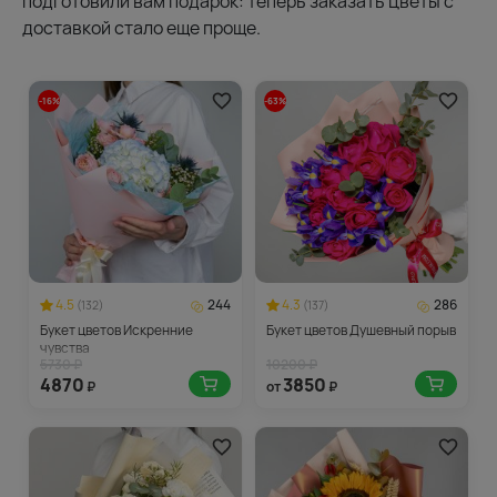
подготовили вам подарок: теперь заказать цветы с
доставкой стало еще проще.
-16%
-63%
4.5
244
4.3
286
(132)
(137)
Букет цветов Искренние
Букет цветов Душевный порыв
чувства
5730 ₽
10200 ₽
4870
3850
₽
от
₽