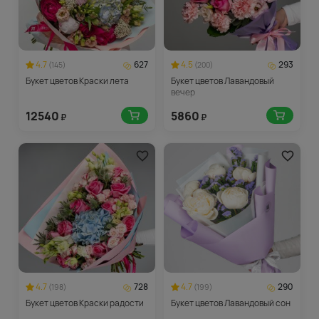
4.7
627
4.5
293
(145)
(200)
Букет цветов Краски лета
Букет цветов Лавандовый
вечер
12540
5860
₽
₽
4.7
728
4.7
290
(198)
(199)
Букет цветов Краски радости
Букет цветов Лавандовый сон