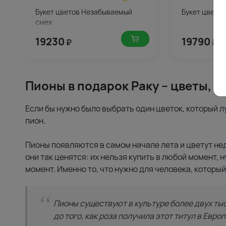
Букет цветов Незабываемый
Букет цвето
смех
19230
19790
₽
₽
Пионы в подарок Раку – цветы, 
Если бы нужно было выбрать один цветок, который л
пион.
Пионы появляются в самом начале лета и цветут не
они так ценятся: их нельзя купить в любой момент, 
момент. Именно то, что нужно для человека, которы
Пионы существуют в культуре более двух тыс
до того, как роза получила этот титул в Евр