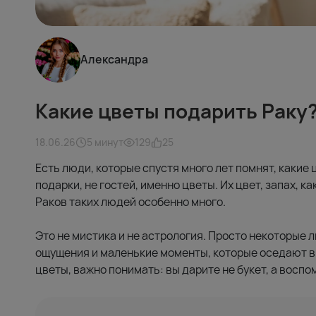
Александра
Какие цветы подарить Раку
18.06.26
5 минут
129
25
Есть люди, которые спустя много лет помнят, какие ц
подарки, не гостей, именно цветы. Их цвет, запах, к
Раков таких людей особенно много.
Это не мистика и не астрология. Просто некоторые 
ощущения и маленькие моменты, которые оседают в 
цветы, важно понимать: вы дарите не букет, а воспо