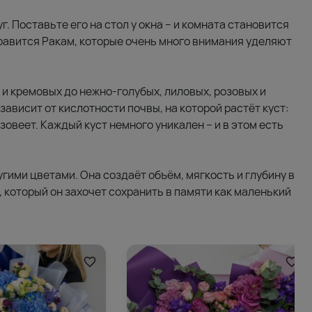
г. Поставьте его на стол у окна – и комната становится
нравится Ракам, которые очень много внимания уделяют
и кремовых до нежно-голубых, лиловых, розовых и
зависит от кислотности почвы, на которой растёт куст:
озовеет. Каждый куст немного уникален – и в этом есть
ругими цветами. Она создаёт объём, мягкость и глубину в
, который он захочет сохранить в памяти как маленький