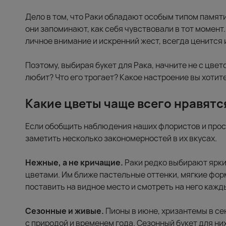
Дело в том, что Раки обладают особым типом памят
они запоминают, как себя чувствовали в тот момент
личное внимание и искренний жест, всегда ценится и
Поэтому, выбирая букет для Рака, начните не с цвет
любит? Что его трогает? Какое настроение вы хотит
Какие цветы чаще всего нравятс
Если обобщить наблюдения наших флористов и прос
заметить несколько закономерностей в их вкусах.
Нежные, а не кричащие.
Раки редко выбирают ярки
цветами. Им ближе пастельные оттенки, мягкие фор
поставить на видное место и смотреть на него кажды
Сезонные и живые.
Пионы в июне, хризантемы в се
с природой и временем года. Сезонный букет для них