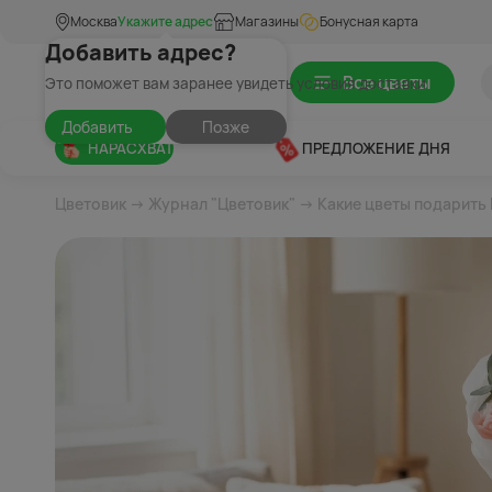
Москва
Укажите адрес
Магазины
Бонусная карта
Добавить адрес?
Все цветы
Это поможет вам заранее увидеть условия доставки
Добавить
Позже
НАРАСХВАТ
ПРЕДЛОЖЕНИЕ ДНЯ
Цветовик
→
Журнал "Цветовик"
→ Какие цветы подарить 