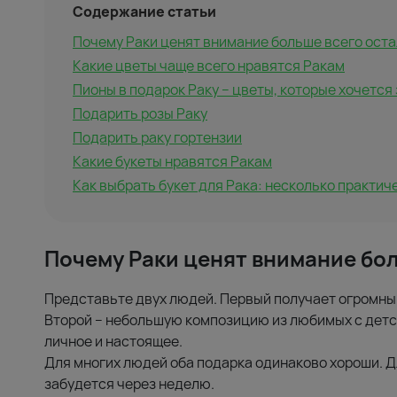
Содержание статьи
Почему Раки ценят внимание больше всего ост
Какие цветы чаще всего нравятся Ракам
Пионы в подарок Раку – цветы, которые хочется
Подарить розы Раку
Подарить раку гортензии
Какие букеты нравятся Ракам
Как выбрать букет для Рака: несколько практич
Почему Раки ценят внимание бо
Представьте двух людей. Первый получает огромный
Второй – небольшую композицию из любимых с детст
личное и настоящее.
Для многих людей оба подарка одинаково хороши. Дл
забудется через неделю.