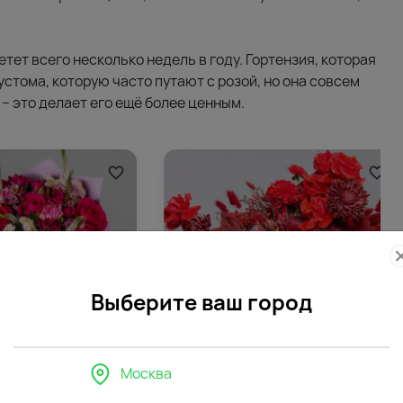
етет всего несколько недель в году. Гортензия, которая
устома, которую часто путают с розой, но она совсем
 – это делает его ещё более ценным.
Выберите ваш город
Москва
990
861
4.7
(186)