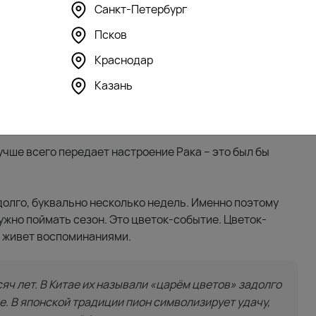
Санкт-Петербург
в Нежная фуксия
Букет цветов Огненный ритм
Псков
17220
₽
Краснодар
Казань
которые хочется запомнить
учше всего передает настроение Рака – это был бы
долго, буквально несколько недель. Именно поэтому
нужно поймать сезон. Это цветок-событие. Цветок-
й живет воспоминаниями.
яч лет. В Китае их называли «царём цветов» задолго
опе. В японской традиции пион символизирует удачу,