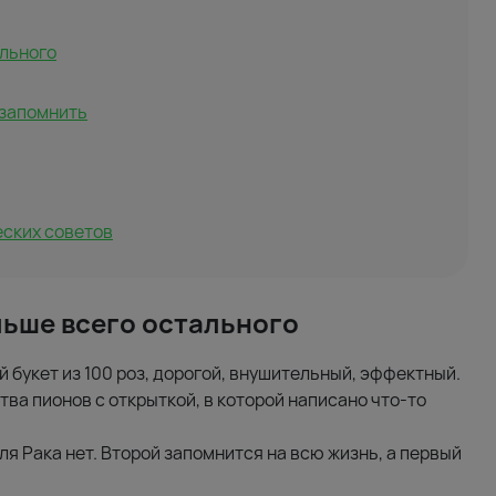
ального
 запомнить
еских советов
льше всего остального
 букет из 100 роз, дорогой, внушительный, эффектный.
ва пионов с открыткой, в которой написано что-то
я Рака нет. Второй запомнится на всю жизнь, а первый