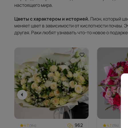
настоящего мира.
Цветы с характером и историей.
Пион, который цв
меняет цвет в зависимости от кислотности почвы. Э
другая. Раки любят узнавать что-то новое о подарке
962
4.7
4.7
(164)
(154)