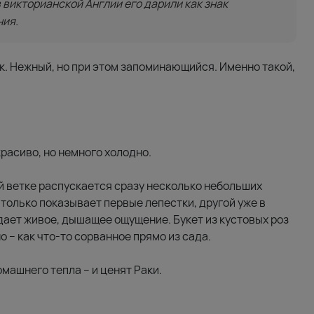
 викторианской Англии его дарили как знак
ния.
к. Нежный, но при этом запоминающийся. Именно такой,
расиво, но немного холодно.
ой ветке распускается сразу несколько небольших
-только показывает первые лепестки, другой уже в
дает живое, дышащее ощущение. Букет из кустовых роз
о – как что-то сорванное прямо из сада.
машнего тепла – и ценят Раки.